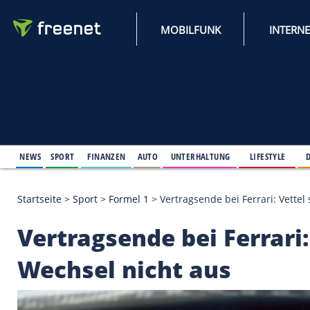
MOBILFUNK
NEWS
SPORT
FINANZEN
AUTO
UNTERHALTUNG
L
Startseite
>
Sport
>
Formel 1
>
Vertragsende bei Ferr
Vertragsende bei Fer