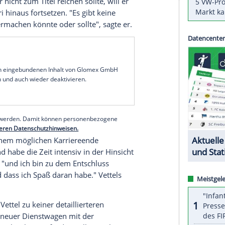
 Vettel
(32) schließt einen Wechsel von
Ferrari
zu
dem Ende der anstehenden Saison nicht aus.
le, die das belegen, auch als Deutscher", sagte
t der am Mittwoch erscheinenden Sport Bild auf
ür ein anderes Team fahren könnte: "Der
ach noch woanders gefahren, wenn ich mich richtig
ettel
die
Scuderia
wieder zurück auf den Formel-
n
Australien
nun in seine sechste Saison mit dem
ettel
wieder nicht zum Titel reichen sollte, will er
de
bei
Ferrari
hinaus fortsetzen. "Es gibt keine
icht weitermachen könnte oder sollte", sagte er.
serer Redaktion eingebundenen Inhalt von Glomex GmbH