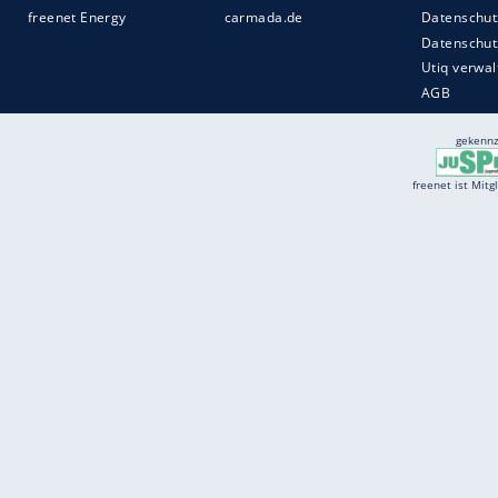
Services
Börse
Jobbörse
Spritpreis aktuell
Wetter
Ferientermine
Partnersuche
Online Angebote