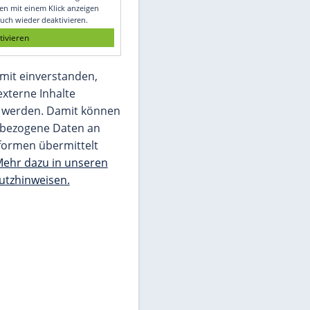
Glomex GmbH
Wir benötigen Ihre Zustimmung, um den
von unserer Redaktion eingebundenen
Inhalt von Glomex GmbH anzuzeigen. Sie
können diesen mit einem Klick anzeigen
lassen und auch wieder deaktivieren.
jetzt aktivieren
Ich bin damit einverstanden,
dass mir externe Inhalte
angezeigt werden. Damit können
personenbezogene Daten an
Drittplattformen übermittelt
werden.
Mehr dazu in unseren
Datenschutzhinweisen.