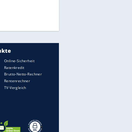
Times: Infantino bietet WM-
Finale für Unterstützung
Millionendeal perfekt:
Diomande wechselt nach
Madrid
Torlos gegen Kaiserslautern:
Stotterstart von Wolfsburg
EITE