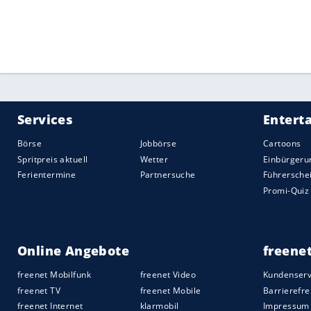
Hamilton zu sein.
Während der Auftakt in Down Under derzei
Formel-1-Debüt in Vietnam (5. April) weg
lässt nun unter anderem Reisende aus Ita
über ihren Gesundheitszustand abgeben 
begeben. Dies würde vermutlich Mitarbe
Reifenlieferanten Pirelli und das Alpha-T
2019 war kein gutes Jahr für
Vettel
, am E
in der WM und damit auch hinter seinem
Kontrakt des Monegassen läuft noch bis
Quelle:
2020 Sport-Informations-Dienst, Köln