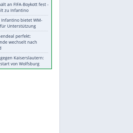
Aktuelle Ergebnisse, Tabellen
und Statistiken
Meistgelesen
"Infanti-No Go":
Pressestimmen zum Verbleib
des FIFA-Chefs
UEFA hält an FIFA-Boykott fest -
CAF hält zu Infantino