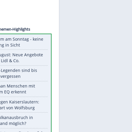
©
SID
Unsere Themen-Highlights
Hitzealarm am Sonntag - keine
Abkühlung in Sicht
Ab 10. August: Neue Angebote
bei ALDI, Lidl & Co.