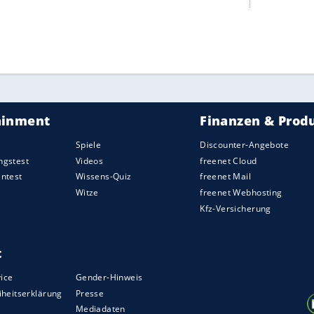
t nicht gefährdet zu sein scheint, steht das
en der Coronavirus-Krise auf der Kippe. Vietnam
lien nur noch ins Land, wenn sie eine Erklärung
und sich in eine 14-tägige Quarantäne
iter von
Ferrari
genau so betreffen wie den
auri-Team.
nde landete der Heppenheimer nur auf Rang fünf
 jungen Teamkollegen Charles Leclerc. Der
 2022.
ZURÜCK ZUR STARTS