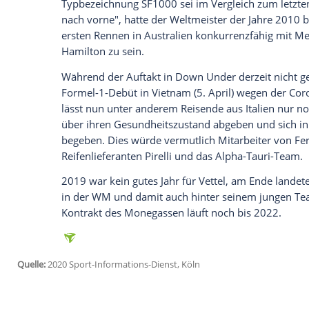
anzuzeigen. Sie können diesen mit einem Klick a
jetzt aktivieren
Ich bin damit einverstanden, dass mir externe In
Daten an Drittplattformen übermittelt werden.
Meh
Gleichwohl hat sich
Vettel
in der Winterp
beschäftigt. "Ich hatte im Winter ein biss
genutzt, mich damit auseinanderzusetzen"
gekommen, dass ich das auf jeden Fall n
Kontrakt mit der
Scuderia
läuft Ende 202
Nach den Testfahrten zuletzt in Barcelon
Prognose für die neue Saison hinreißen 
Typbezeichnung SF1000 sei im Vergleich zu
nach vorne", hatte der Weltmeister der J
ersten Rennen in
Australien
konkurrenzfä