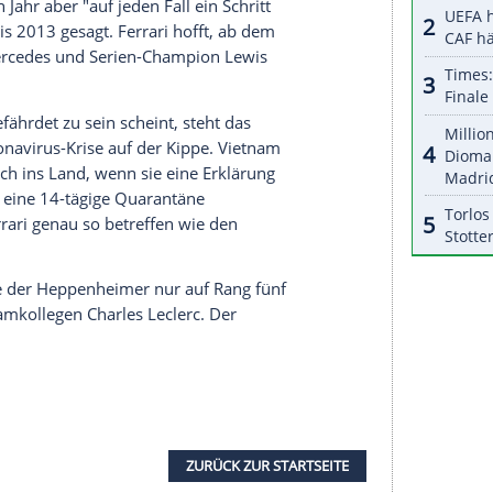
nzeigen lassen und auch wieder deaktivieren.
halte angezeigt werden. Damit können personenbezogene
r dazu in unseren Datenschutzhinweisen.
ause mit einem möglichen Karriereende
chen Zeit und habe die Zeit intensiv in der Hinsicht
, sagte er, "und ich bin zu dem Entschluss
och will und dass ich Spaß daran habe."
Vettels
0 aus.
a hatte sich
Vettel
zu keiner detaillierteren
lassen. Sein neuer Dienstwagen mit der
m letzten Jahr aber "auf jeden Fall ein Schritt
ahre 2010 bis 2013 gesagt.
Ferrari
hofft, ab dem
hig mit Mercedes und Serien-Champion Lewis