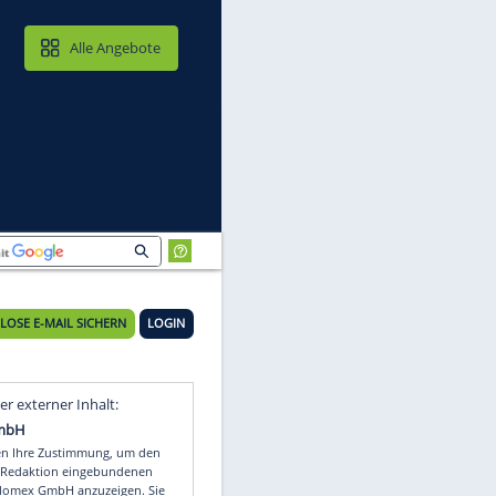
MAIL & CLOUD
Alle Angebote
KOSTENLOSE E-MAIL SICHERN
LOGIN
Video
Empfohlener externer Inhalt: