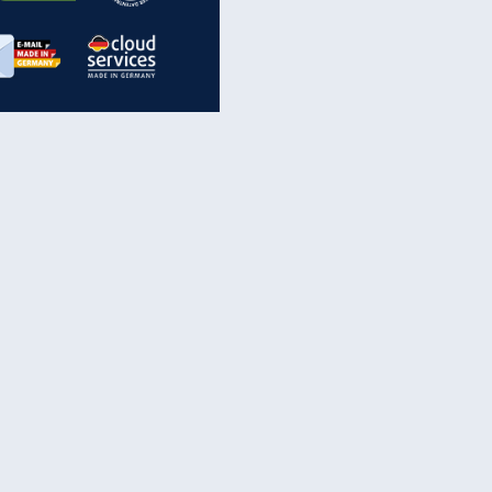
inanzen & Produkte
iscounter-Angebote
Online-Sicherheit
reenet Cloud
Ratenkredit
reenet Mail
Brutto-Netto-Rechner
reenet Webhosting
Rentenrechner
fz-Versicherung
TV-Vergleich