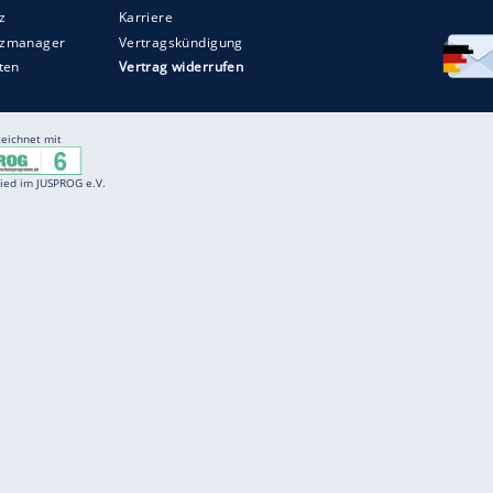
Entertainment
F
Cartoons
Spiele
D
Einbürgerungstest
Videos
f
Führerscheintest
Wissens-Quiz
f
Promi-Quiz
Witze
f
K
freenet