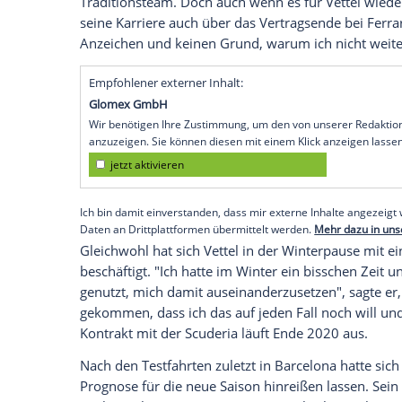
Hamburg
(SID) - Ex-Weltmeister
Sebastian
einem anderen Formel-1-Rennstall nach 
"Kann man schon, es gibt ja genug Beispie
der Heppenheimer in einem Interview mi
die Frage, ob man nach
Ferrari
nochmal f
Michael (Schumacher, d. Red.) ist ja dan
erinnere."
Wie sein Idol Schumacher damals sollte
V
1-Thron führen, am 15. März startet er i
Traditionsteam. Doch auch wenn es für
V
seine Karriere auch über das
Vertragsen
Anzeichen und keinen Grund, warum ich n
Empfohlener externer Inhalt:
Glomex GmbH
Wir benötigen Ihre Zustimmung, um den von un