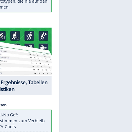
Diese TV-Legenden sind bis
heute unvergessen
Woran man Menschen mit
niedrigem EQ erkennt
Torlos gegen Kaiserslautern:
Stotterstart von Wolfsburg
Ist ein Vulkanausbruch in
Deutschland möglich?
5 VW-Prototypen, die nie auf den
Markt kamen
Datencenter