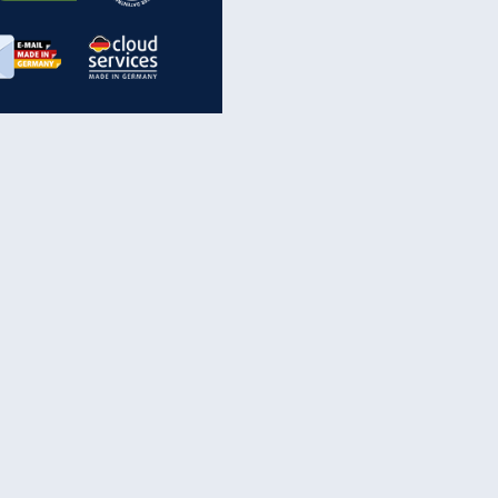
inanzen & Produkte
iscounter-Angebote
Online-Sicherheit
reenet Cloud
Ratenkredit
reenet Mail
Brutto-Netto-Rechner
reenet Webhosting
Rentenrechner
fz-Versicherung
TV-Vergleich