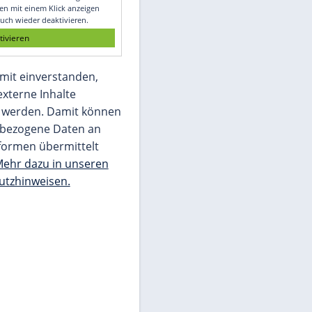
Glomex GmbH
Wir benötigen Ihre Zustimmung, um den
von unserer Redaktion eingebundenen
Inhalt von Glomex GmbH anzuzeigen. Sie
können diesen mit einem Klick anzeigen
lassen und auch wieder deaktivieren.
jetzt aktivieren
Ich bin damit einverstanden,
dass mir externe Inhalte
angezeigt werden. Damit können
personenbezogene Daten an
Drittplattformen übermittelt
werden.
Mehr dazu in unseren
Datenschutzhinweisen.