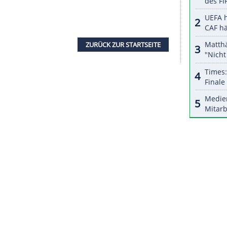
icher: "Wir müssen realistisch, aber auch
dafür zu sorgen, dass
Ferrari
so schnell wie möglich
aber wir müssen daran glauben", sagte der
t dem SF1000 - wegen des 1000. Rennens der
en Ambitionen an den Start gegangen. Mit Rang
lich das schlechteste Ergebnis seit 40 Jahren.
it Red-Bull-Pilot
Max Verstappen
. "Als Kinder
wir reifer und haben große Fortschritte gemacht.
nn wir den Helm tragen, kommt es wieder zu
rt-Rennen", so
Leclerc
.