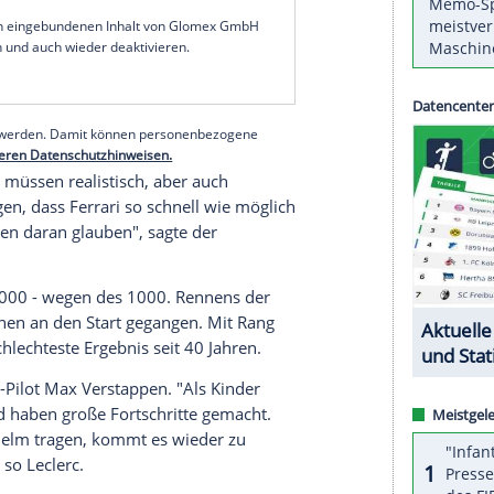
1 den Titel zu holen, doch ich glaube an unseren
eige", sagte der 23-Jährige im Interview mit Sky
tender und will mit
Leclerc
und dem Spanier
zumindest das Mittelfeld anführen. "Dritter zu
muss unser Minimalziel sein", hatte
Binotto
serer Redaktion eingebundenen Inhalt von Glomex GmbH
nzeigen lassen und auch wieder deaktivieren.
halte angezeigt werden. Damit können personenbezogene
r dazu in unseren Datenschutzhinweisen.