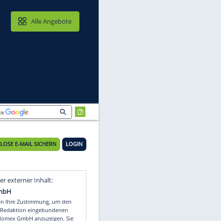
MAIL & CLOUD
Alle Angebote
KOSTENLOSE E-MAIL SICHERN
LOGIN
Video
Empfohlener externer Inhalt: