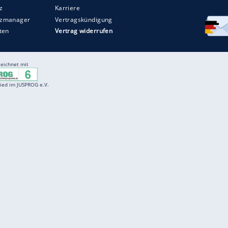
Entertainment
F
Cartoons
Spiele
D
Einbürgerungstest
Videos
f
Führerscheintest
Wissens-Quiz
f
Promi-Quiz
Witze
f
K
freenet