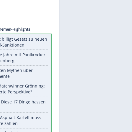
©
SID
Unsere Themen-Highlights
US-Senat billigt Gesetz zu neuen
Russland-Sanktionen
Durch die Jahre mit Panikrocker
Udo Lindenberg