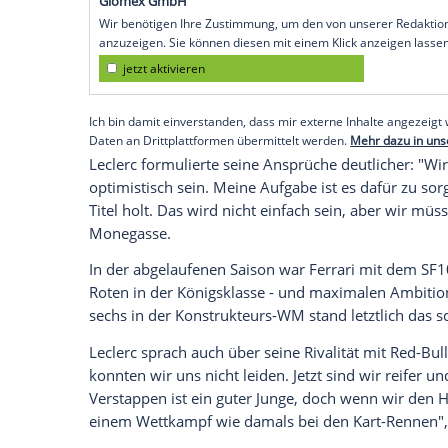
Köln
(SID) - "Es wird zwar schwierig, 202
Erfolg - jedesmal, wenn ich ins
Auto
einst
Sport am Donnerstag.
Teamchef
Mattia Binotto
blieb zurückhal
Carlos Sainz
im zweiten Cockpit zunächst 
werden, ist nicht völlig unmöglich. Das 
unlängst erklärt.
Empfohlener externer Inhalt:
Glomex GmbH
Wir benötigen Ihre Zustimmung, um den von un
anzuzeigen. Sie können diesen mit einem Klick a
jetzt aktivieren
Ich bin damit einverstanden, dass mir externe In
Daten an Drittplattformen übermittelt werden.
Meh