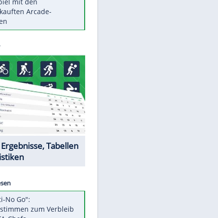
Die größten Mythen über
Medikamente
Berlins Matchwinner Grönning:
"Veränderte Perspektive"
Vorsicht: Diese 17 Dinge hassen
Katzen
Illegales Asphalt-Kartell muss
Mio-Strafe zahlen
Memo-Spiel mit den
meistverkauften Arcade-
Maschinen
Datencenter