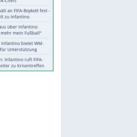
Aktuelle Ergebnisse, Tabellen
und Statistiken
Meistgelesen
"Infanti-No Go":
Pressestimmen zum Verbleib
des FIFA-Chefs
UEFA hält an FIFA-Boykott fest -
CAF hält zu Infantino