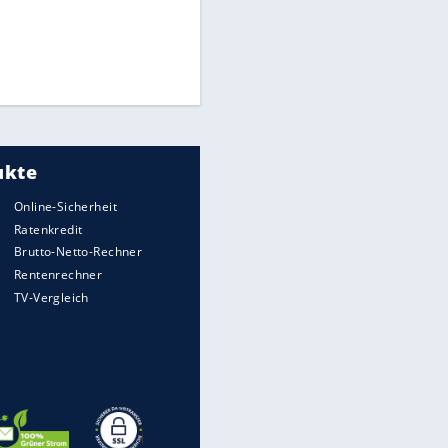
Matthäus über Infantino:
EITE
"Nicht mehr mein Fußball"
Times: Infantino bietet WM-
Finale für Unterstützung
Medien: Infantino ruft FIFA-
Mitarbeiter zu Krisentreffen