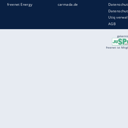
Services
Börse
Jobbörse
Spritpreis aktuell
Wetter
Ferientermine
Partnersuche
Online Angebote