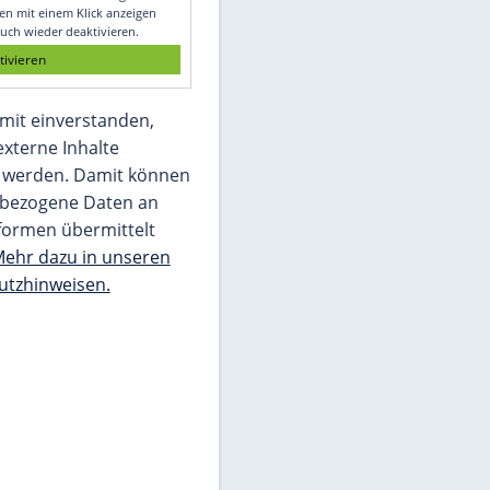
Glomex GmbH
Wir benötigen Ihre Zustimmung, um den
von unserer Redaktion eingebundenen
Inhalt von Glomex GmbH anzuzeigen. Sie
können diesen mit einem Klick anzeigen
lassen und auch wieder deaktivieren.
jetzt aktivieren
Ich bin damit einverstanden,
dass mir externe Inhalte
angezeigt werden. Damit können
personenbezogene Daten an
Drittplattformen übermittelt
werden.
Mehr dazu in unseren
Datenschutzhinweisen.