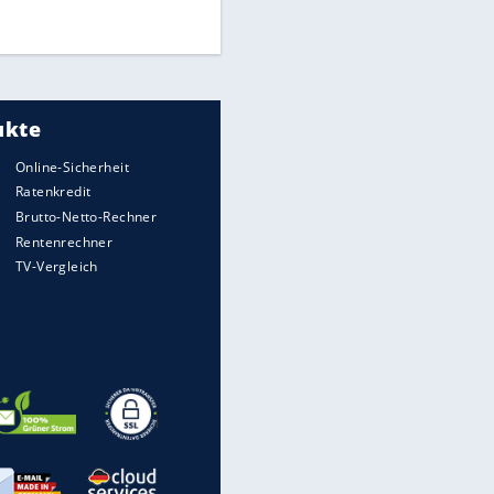
DFB: Ermittlungen im "Fall
Freigang" dauern noch an
"Sehr hohe Qualität":
Lewandowski mit Doppelpack