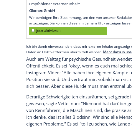
- weil der Engländer sich traue, Schwäche
Vettel im Rahmen des Großen Preises von
Fahrer, aber noch mehr als Mensch. Wie m
ihm geht."
Norris kam 2019 im Alter von 19 Jahren i
Karriere ein, dass die weltweite Berühmt
eigenen Fähigkeiten habe zeitweise extrem
aktuellen Saison habe er gelernt, besse
Empfohlener externer Inhalt:
Glomex GmbH
Wir benötigen Ihre Zustimmung, um den von un
anzuzeigen. Sie können diesen mit einem Klick a
jetzt aktivieren