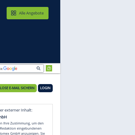
MAIL & CLOUD
Alle Angebote
KOSTENLOSE E-MAIL SICHERN
LOGIN
Video
Empfohlener externer Inhalt: