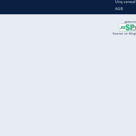
Services
Börse
Jobbörse
Spritpreis aktuell
Wetter
Ferientermine
Partnersuche
Online Angebote
freenet Mobilfunk
freenet Video