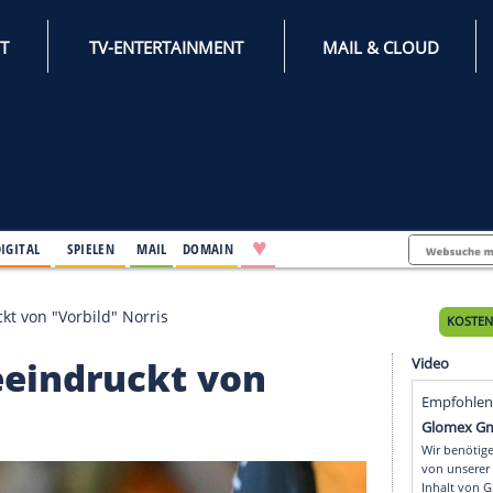
INTERNET
TV-ENTERTAINMENT
♥
IFESTYLE
DIGITAL
SPIELEN
MAIL
DOMAIN
el beeindruckt von "Vorbild" Norris
tel beeindruckt von