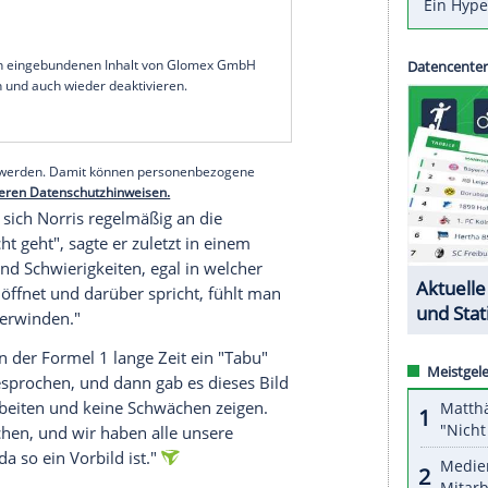
 zu zeigen. "Ich bin von ihm beeindruckt", sagte
 Katar beim Podcast Beyond the Grid: "Als
utig er sich öffnet und darüber spricht, wie es
n die Formel 1 und räumte recht früh in seiner
heit ihm zu schaffen machte. Der Glaube in die
 gelitten, ließ Norris wissen, erst in der starken
r mit dem Druck umzugehen.
serer Redaktion eingebundenen Inhalt von Glomex GmbH
nzeigen lassen und auch wieder deaktivieren.