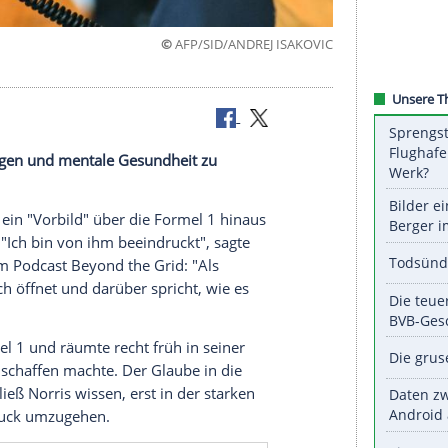
©
AFP/SID/ANDREJ IS
d" Norris
hwäche zu zeigen und mentale Gesundheit zu
ando Norris ein "Vorbild" über die Formel 1 hinaus