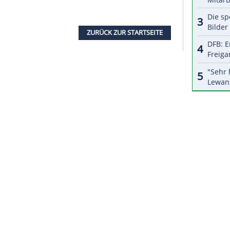
halte angezeigt werden. Damit können personenbezogene
r dazu in unseren Datenschutzhinweisen.
it wendet sich Norris regelmäßig an die
 mal schlecht geht", sagte er zuletzt in einem
n Kämpfe und Schwierigkeiten, egal in welcher
ld man sich öffnet und darüber spricht, fühlt man
 erstmal überwinden."
ei gerade in der Formel 1 lange Zeit ein "Tabu"
 darüber gesprochen, und dann gab es dieses Bild
e präzise arbeiten und keine Schwächen zeigen.
nd alle Menschen, und wir haben alle unsere
wie Lando da so ein Vorbild ist."
ZURÜCK ZUR STARTS