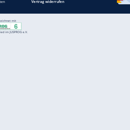
Entertainment
F
Cartoons
Spiele
D
Einbürgerungstest
Videos
f
Führerscheintest
Wissens-Quiz
f
Promi-Quiz
Witze
f
K
freenet
Kundenservice
Gender-Hinweis