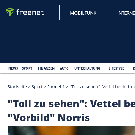
MOBILFUNK
NEWS
SPORT
FINANZEN
AUTO
UNTERHALTUNG
L
Startseite
>
Sport
>
Formel 1
>
"Toll zu sehen": Vett
"Toll zu sehen": Vet