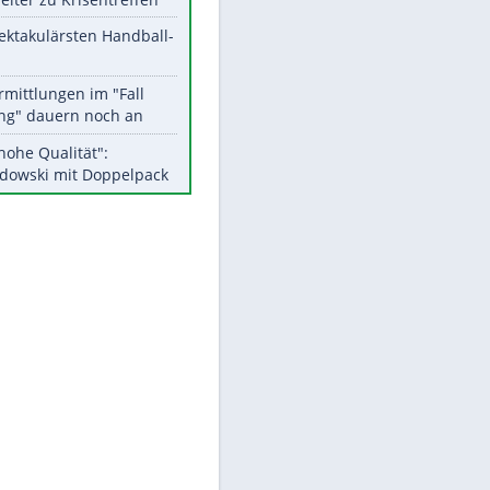
Aktuelle Ergebnisse, Tabellen
und Statistiken
Meistgelesen
Matthäus über Infantino:
"Nicht mehr mein Fußball"
Medien: Infantino ruft FIFA-
Mitarbeiter zu Krisentreffen
Die spektakulärsten Handball-
Bilder
EITE