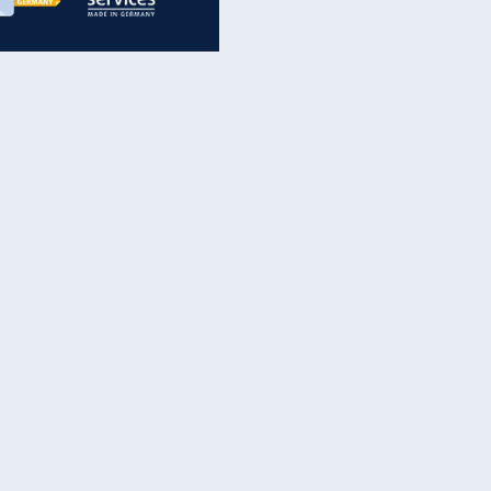
inanzen & Produkte
iscounter-Angebote
Online-Sicherheit
reenet Cloud
Ratenkredit
reenet Mail
Brutto-Netto-Rechner
reenet Webhosting
Rentenrechner
fz-Versicherung
TV-Vergleich