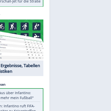
Berger im Wandel der Zeit
Todsünden im Restaurant
Die teuersten Neuzugänge der
BVB-Geschichte
Die gruseligsten Ort der Welt
Daten zwischen Windows und
Android austauschen
Ein Hyperschall-Jet für die Straße
Datencenter