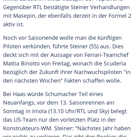
Gegenüber
RTL
bestätigte
Steiner
Verhandlungen
mit
Masepin
, der ebenfalls derzeit in der
Formel 2
aktiv ist.
Noch vor Saisonende wolle man die künftigen
Piloten verkünden, führte
Steiner
(55) aus. Dies
deckt sich mit der Aussage von Ferrari-Teamchef
Mattia Binotto
von Freitag, wonach die
Scuderia
bezüglich der Zukunft ihrer Nachwuchspiloten "in
den nächsten Wochen" Fakten schaffen wolle.
Bei Haas würde
Schumacher
Teil eines
Neuanfangs, vor dem 13. Saisonrennen am
Sonntag in Imola (13.10 Uhr/
RTL
und Sky) belegt
das US-Team nur den vorletzten Platz in der
Konstrukteurs-WM.
Steiner
: "Nächstes Jahr haben
wir nichts zu verlieren. Das gibt den Rookies die