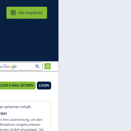
MAIL & CLOUD
Alle Angebote
KOSTENLOSE E-MAIL SICHERN
LOGIN
Video
Empfohlener externer Inhalt: