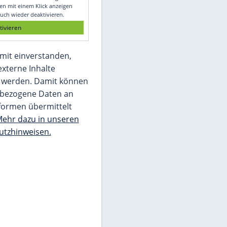
Glomex GmbH
Wir benötigen Ihre Zustimmung, um den
von unserer Redaktion eingebundenen
Inhalt von Glomex GmbH anzuzeigen. Sie
können diesen mit einem Klick anzeigen
lassen und auch wieder deaktivieren.
jetzt aktivieren
Ich bin damit einverstanden,
dass mir externe Inhalte
angezeigt werden. Damit können
personenbezogene Daten an
Drittplattformen übermittelt
werden.
Mehr dazu in unseren
Datenschutzhinweisen.