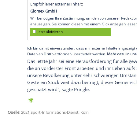
Militärs
und des
Sozialwesens
mit 10.000
Coronavirus
. Dies teilte der Betreiber d
entfallen auf das
Formel-1-Rennen
am 18.
sowie die Oldtimer-Veranstaltung The Cla
"Unsere Tickets werden diejenigen erreic
und wir hoffen, dass so viele wie mögli
Motorsport zu erleben, etwas, das wir al
sagte Silverstone-Streckenchef
Stuart Pri
Empfohlener externer Inhalt:
Glomex GmbH
Wir benötigen Ihre Zustimmung, um den von un
anzuzeigen. Sie können diesen mit einem Klick a
jetzt aktivieren