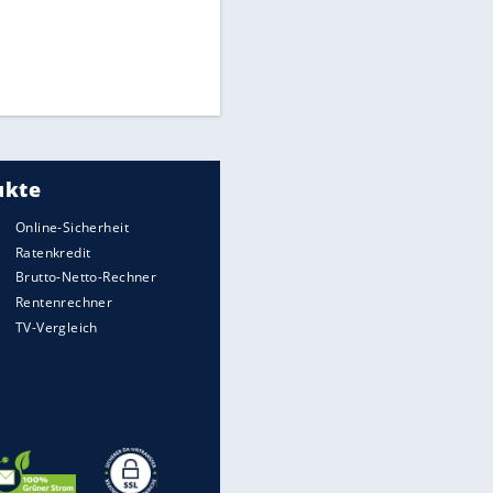
Times: Infantino bietet WM-
Finale für Unterstützung
Medien: Infantino ruft FIFA-
Mitarbeiter zu Krisentreffen
DFB: Ermittlungen im "Fall
Freigang" dauern noch an