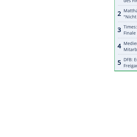
halte angezeigt werden. Damit können personenbezogene
r dazu in unseren Datenschutzhinweisen.
für alle gewesen, "aber besonders für diejenigen,
 Leben aufs Spiel setzen, um unser Land und
en Umständen zu schützen. Ich hoffe, dass diese
r Gemeinschaft zu zeigen, dass ihre Arbeit sehr
ZURÜCK ZUR STARTS