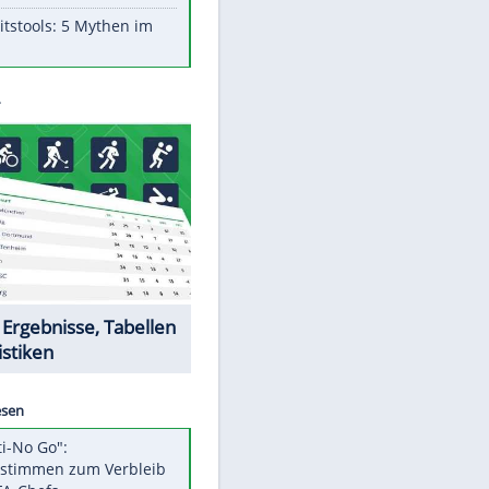
Aufruhr!
Was bei der Vogelfütterung
wirklich sinnvoll ist
"Infanti-No Go": Pressestimmen
zum Verbleib des FIFA-Chefs
Im Zeitraffer: Die Entwicklung
des Lenkrades
Lebensmittel, die nicht schlecht
werden
Sicherheitstools: 5 Mythen im
Check
Datencenter