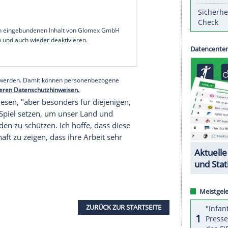
 Freikarten für ihren Einsatz im Kampf gegen das
es "Home of British Motor Racing" mit. Die Tickets
 Juli, das Gastspiel der MotoGP am 29. August
ssic am 30. Juli und 1. August.
hen, denen wir alle so viel zu verdanken haben,
ch in diesem Sommer dabei sein können, um Live-
le in den letzten 12 Monaten vermisst haben",
ngle
.
serer Redaktion eingebundenen Inhalt von Glomex GmbH
nzeigen lassen und auch wieder deaktivieren.