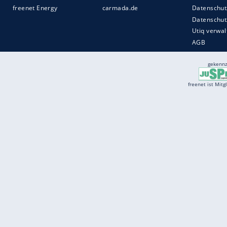
Services
Börse
Jobbörse
Spritpreis aktuell
Wetter
Ferientermine
Partnersuche
Online Angebote