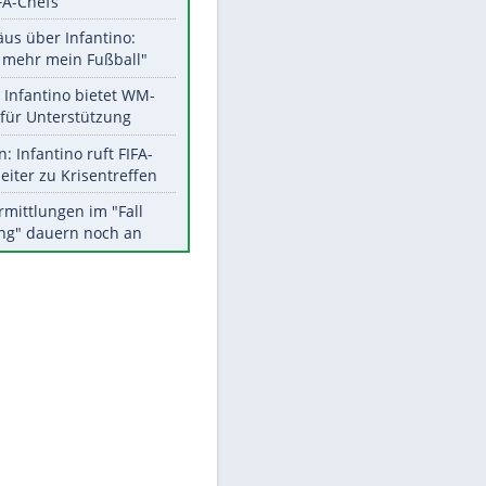
Aktuelle Ergebnisse, Tabellen
und Statistiken
Meistgelesen
EITE
"Infanti-No Go":
Pressestimmen zum Verbleib
des FIFA-Chefs
Matthäus über Infantino:
"Nicht mehr mein Fußball"