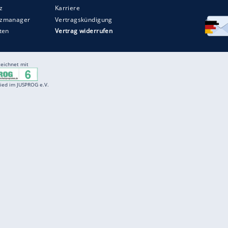
Entertainment
F
Cartoons
Spiele
D
Einbürgerungstest
Videos
f
Führerscheintest
Wissens-Quiz
f
Promi-Quiz
Witze
f
K
freenet