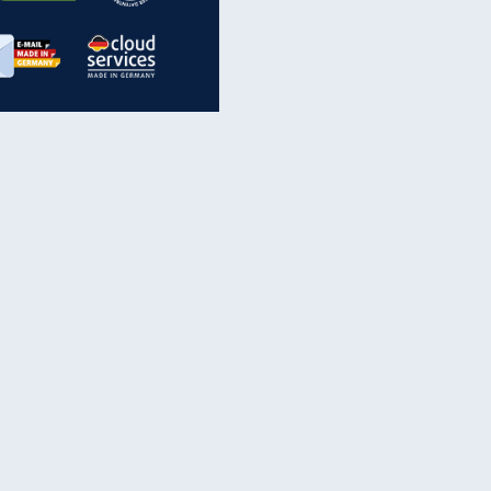
inanzen & Produkte
iscounter-Angebote
Online-Sicherheit
reenet Cloud
Ratenkredit
reenet Mail
Brutto-Netto-Rechner
reenet Webhosting
Rentenrechner
fz-Versicherung
TV-Vergleich