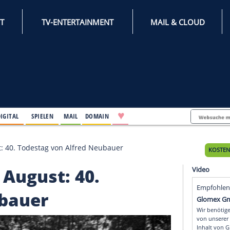
INTERNET
TV-ENTERTAINMENT
♥
IFESTYLE
DIGITAL
SPIELEN
MAIL
DOMAIN
 22. August: 40. Todestag von Alfred Neubauer
 22. August: 40.