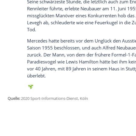
anzuzeigen. Sie können diesen mit einem Klick a
jetzt aktivieren
Ich bin damit einverstanden, dass mir externe In
Daten an Drittplattformen übermittelt werden.
Meh
Mit einem fast preußisch gedrillten Bo
Hermann Lang
,
Manfred von Brauchitsc
Mercedes
an der Spitze der noch jungen M
war geprägt von den Duellen mit Auto-U
Hans Stuck
und
Bernd Rosemeyer
. Nac
Mercedes
in die
Formel 1
ein und wurde 
Anhieb Weltmeister.
Seine schwärzeste Stunde, die letztlich a
Rennleiter führte, erlebte Neubauer am 
missglückten Manöver eines Konkurrent