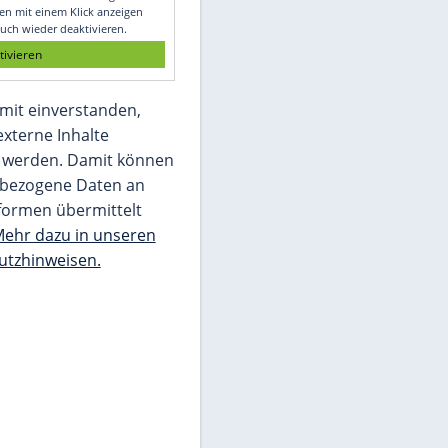
Glomex GmbH
Wir benötigen Ihre Zustimmung, um den
von unserer Redaktion eingebundenen
Inhalt von Glomex GmbH anzuzeigen. Sie
können diesen mit einem Klick anzeigen
lassen und auch wieder deaktivieren.
jetzt aktivieren
Ich bin damit einverstanden,
dass mir externe Inhalte
angezeigt werden. Damit können
personenbezogene Daten an
Drittplattformen übermittelt
werden.
Mehr dazu in unseren
Datenschutzhinweisen.