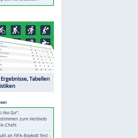
Diese Autos haben uns verlassen
Klose vor Saisonstart: "Ab
Sonntag ist Druck da"
Mit diesen Tricks wird der Grill
ruckzuck sauber
So nutzt man alte Smartphones
sinnvoll
Das ist typisch schwedisch!
Datencenter