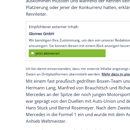
Hamburg
(SID) - Es war in den frühen Dr
sich
Alfred Neubauer
kurz vor dem
Renn
konfrontiert sah, das es umgehend zu lös
Gesamtgewicht um genau ein Kilo, aber 
ab, darunter kam das silbergraue Alumi
geboren.
Ob Wahrheit oder Legende -
Alfred Neu
Ende der Zwanziger Jahre erfand der 18
den Posten, der ihn berühmt machte. Da
auskommen mussten und während der Re
Platzierung oder jener der Konkurrenz h
Rennleiter.
Empfohlener externer Inhalt:
Glomex GmbH
Wir benötigen Ihre Zustimmung, um den von un