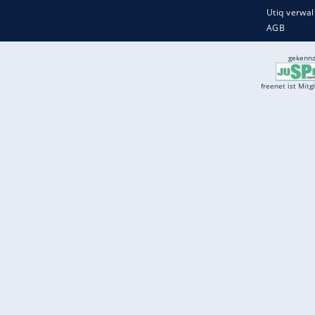
Services
Börse
Jobbörse
Spritpreis aktuell
Wetter
Ferientermine
Partnersuche
Online Angebote
freenet Mobilfunk
freenet Video