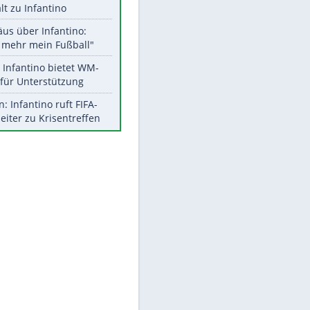
Aktuelle Ergebnisse, Tabellen
und Statistiken
Meistgelesen
"Infanti-No Go":
Pressestimmen zum Verbleib
des FIFA-Chefs
UEFA hält an FIFA-Boykott fest -
CAF hält zu Infantino
Matthäus über Infantino:
"Nicht mehr mein Fußball"