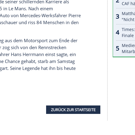
nzeigen lassen und auch wieder deaktivieren.
halte angezeigt werden. Damit können personenbezogene
r dazu in unseren Datenschutzhinweisen.
xen-Team und den Fahrern
Rudolf Caracciola
,
h
und
Richard Seaman
etablierte Neubauer
otorsport-Hierarchie. Die erste Silberpfeil-Ära
nion und deren nicht minder berühmten Piloten
h dem
Zweiten Weltkrieg
stieg Neubauer 1954 mit
mit dem Argentinier
Juan Manuel Fangio
auf
uch zum Ende seiner schillernden Karriere als
11. Juni 1955 in Le Mans. Nach einem
en hob das
Auto
von Mercedes-Werksfahrer Pierre