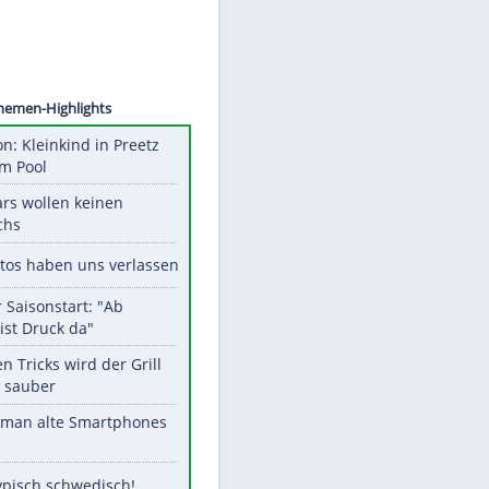
©
SID
Unsere Themen-Highlights
Obduktion: Kleinkind in Preetz
ertrank im Pool
Diese Stars wollen keinen
Nachwuchs