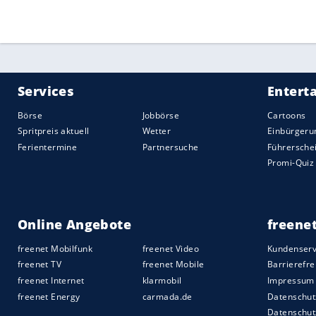
Levegh ab, schleuderte wie eine Feuerku
Tod.
Mercedes
hatte bereits vor dem Unglück
Saison 1955 beschlossen, und auch
Alfr
zurück. Der Mann, von dem der frühere 
Paradiesvogel wie Lewis Hamilton hätte 
vor 40 Jahren, mit 89 Jahren in seinem Ha
überlebt.
Quelle:
2020 Sport-Informations-Dienst, Köln