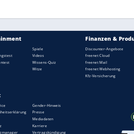
gel in die Zuschauer und riss 84 Menschen in den
 den Ausstieg aus dem
Motorsport
zum Ende der
ed Neubauer
zog sich von den Rennstrecken
Formel-1-Fahrer Hans Herrmann einst sagte, ein
bei ihm keine Chance gehabt, starb am Samstag
us in Stuttgart. Seine Legende hat ihn bis heute
ZURÜCK ZUR STARTS