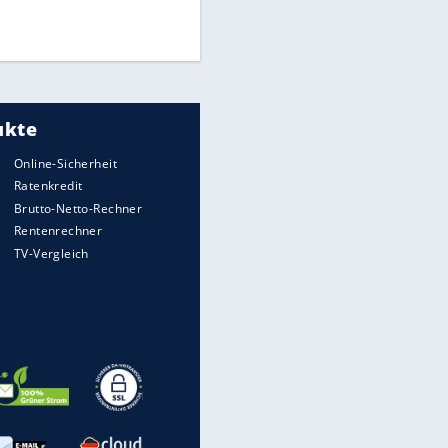
Times: Infantino bietet WM-
Finale für Unterstützung
Medien: Infantino ruft FIFA-
Mitarbeiter zu Krisentreffen
EITE