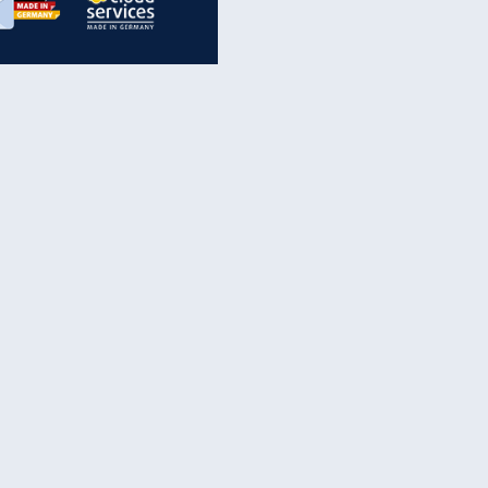
inanzen & Produkte
iscounter-Angebote
Online-Sicherheit
reenet Cloud
Ratenkredit
reenet Mail
Brutto-Netto-Rechner
reenet Webhosting
Rentenrechner
fz-Versicherung
TV-Vergleich