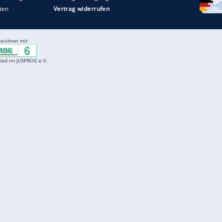
Entertainment
F
Cartoons
Spiele
D
Einbürgerungstest
Videos
f
Führerscheintest
Wissens-Quiz
f
Promi-Quiz
Witze
f
K
freenet
Kundenservice
Gender-Hinweis