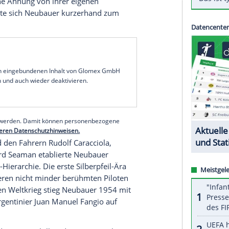
eißiger Jahren des vergangenen Jahrhunderts, als
debüt
von
Mercedes
mit einem Problem
en galt. Die
Autos
überschritten das zulässige
Neubauer hatte eine Idee: Der weiße Lack musste
nium-Chassis zum Vorschein. Der
Silberpfeil
war
bauer
gilt bis heute als der Vater der Silberpfeile.
91 geborene Sohn des Schreiners
Karl Neubauer
 die
Rennfahrer
jener Tage oft ohne Informationen
nnen keine Ahnung von ihrer eigenen
atten, erklärte sich Neubauer kurzerhand zum
serer Redaktion eingebundenen Inhalt von Glomex GmbH