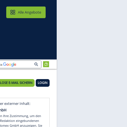
MAIL & CLOUD
Alle Angebote
KOSTENLOSE E-MAIL SICHERN
LOGIN
Video
Empfohlener externer Inhalt: