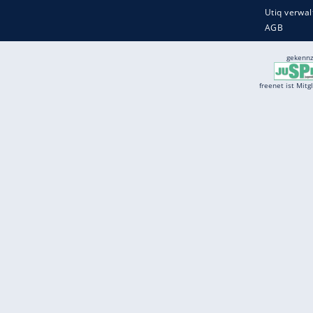
Services
Börse
Jobbörse
Spritpreis aktuell
Wetter
Ferientermine
Partnersuche
Online Angebote
freenet Mobilfunk
freenet Video