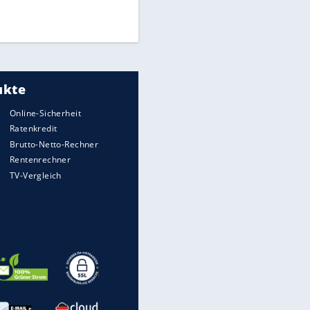
EITE
Times: Infantino bietet WM-
Finale für Unterstützung
Medien: Infantino ruft FIFA-
Mitarbeiter zu Krisentreffen