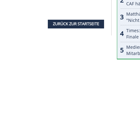
halte angezeigt werden. Damit können personenbezogene
r dazu in unseren Datenschutzhinweisen.
iebenmaligen Weltmeisters
Michael Schumacher
in
pudelwohl. "Ich hatte mir schon vorgestellt, dass
vid-Situation hat das sicher etwas entschärft. Auf
rtet. Ich fühle mich mit offenen Armen
h Top-Platzierungen erwartet wurden. "In die
iel ein, dass du in die nächste Klasse
t du immer den Gedanken im Hinterkopf:
 1", erklärte Schumacher: "Wenn du dann oben
n mal runterlassen."