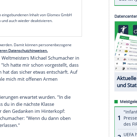
s alle enger beisammen sind und man
aas-Pilot im
Interview
mit dem
Fachmagazin
auto
 Anfang so sein. Im
Endeffekt
werden sich die
e ist nur, um wieviel."
ahr das
Auto
nicht mehr weiterentwickelt und alles
 das bringe, sei "die große Frage", sagte
eiten auch keine Pappnasen. Hoffentlich haben
am Anfang einen kleinen
Vorteil
gibt."
serer Redaktion eingebundenen Inhalt von Glomex GmbH
nzeigen lassen und auch wieder deaktivieren.