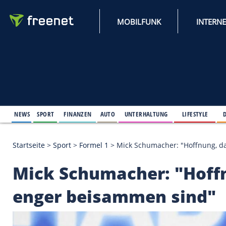
MOBILFUNK
NEWS
SPORT
FINANZEN
AUTO
UNTERHALTUNG
L
Startseite
>
Sport
>
Formel 1
>
Mick Schumacher: "H
Mick Schumacher: "H