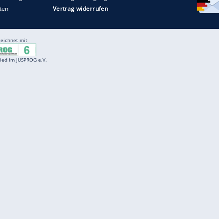
Entertainment
F
Cartoons
Spiele
D
Einbürgerungstest
Videos
f
Führerscheintest
Wissens-Quiz
f
Promi-Quiz
Witze
f
K
freenet
Kundenservice
Gender-Hinweis