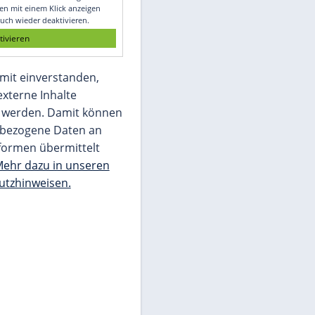
Glomex GmbH
Wir benötigen Ihre Zustimmung, um den
von unserer Redaktion eingebundenen
Inhalt von Glomex GmbH anzuzeigen. Sie
können diesen mit einem Klick anzeigen
lassen und auch wieder deaktivieren.
jetzt aktivieren
Ich bin damit einverstanden,
dass mir externe Inhalte
angezeigt werden. Damit können
personenbezogene Daten an
Drittplattformen übermittelt
werden.
Mehr dazu in unseren
Datenschutzhinweisen.