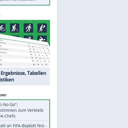
Diese Autos haben uns verlassen
Randale in Dresden: DFB-
Bundesgericht bestätigt Urteil
Mit diesen Tricks wird der Grill
ruckzuck sauber
So nutzt man alte Smartphones
sinnvoll
Das ist typisch schwedisch!
Datencenter