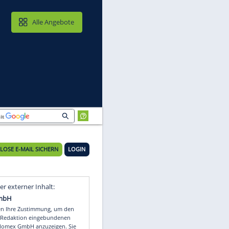
MAIL & CLOUD
Alle Angebote
KOSTENLOSE E-MAIL SICHERN
LOGIN
Video
Empfohlener externer Inhalt: