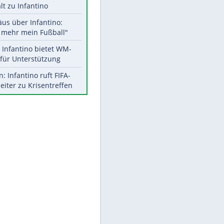
Aktuelle Ergebnisse, Tabellen
und Statistiken
Meistgelesen
"Infanti-No Go":
Pressestimmen zum Verbleib
des FIFA-Chefs
UEFA hält an FIFA-Boykott fest -
CAF hält zu Infantino
Matthäus über Infantino:
"Nicht mehr mein Fußball"