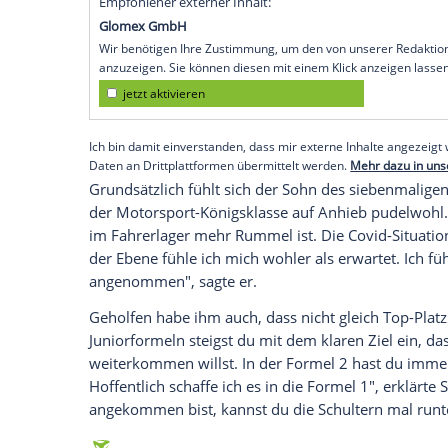
Köln (SID) - "Die
Hoffnung
ist schon, das
gegeneinander fahren kann", sagte der H
motor und sport: "Vielleicht wird das am
üblichen Teams wieder absetzen. Die Frag
Das
Team
des 22-Jährigen hatte im Vorj
auf den Boliden für 2022 gesetzt. Wieviel
Schumacher: "Bei den anderen Teams arb
wir etwas am
Auto
, das uns zumindest 
Empfohlener externer Inhalt:
Glomex GmbH
Wir benötigen Ihre Zustimmung, um den von un
anzuzeigen. Sie können diesen mit einem Klick a
jetzt aktivieren