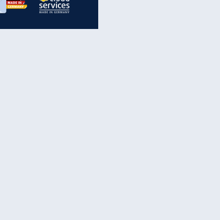
inanzen & Produkte
iscounter-Angebote
Online-Sicherheit
reenet Cloud
Ratenkredit
reenet Mail
Brutto-Netto-Rechner
reenet Webhosting
Rentenrechner
fz-Versicherung
TV-Vergleich