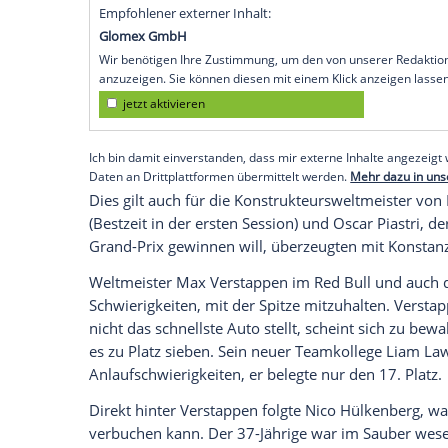
gestohlen und den
Auftakt
der
Formel-1-
drehte am
Trainingsfreitag
in
Melbourne
deutlich schneller als
Lewis Hamilton
(
Gr
Mercedes zur
Scuderia
die Blicke auf sich
Doch auch bei
Hamilton
stimmte die Ent
Training Zwölfter, belegte im zweiten Du
Scuderia
beim ersten
Saisonrennen
am So
Spitzenergebnis
hoffen.
Empfohlener externer Inhalt:
Glomex GmbH
Wir benötigen Ihre Zustimmung, um den von un
anzuzeigen. Sie können diesen mit einem Klick a
jetzt aktivieren