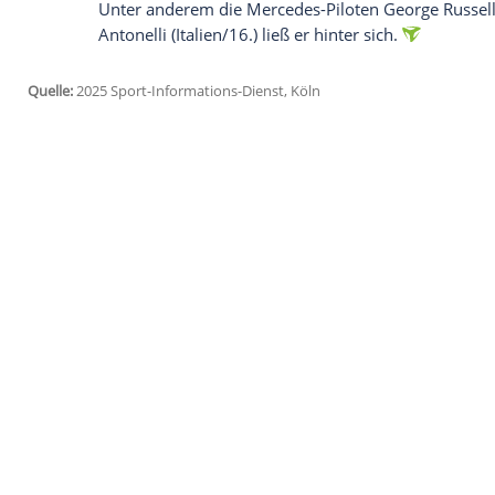
Ich bin damit einverstanden, dass mir externe In
Daten an Drittplattformen übermittelt werden.
Meh
Dies gilt auch für die Konstrukteurswelt
(Bestzeit in der ersten Session) und
Oscar
Grand-Prix gewinnen will, überzeugten 
Weltmeister
Max Verstappen
im
Red Bull
Schwierigkeiten, mit der Spitze mitzuha
nicht das schnellste Auto stellt, scheint
es zu Platz sieben. Sein neuer Teamkoll
Anlaufschwierigkeiten, er belegte nur den
Direkt hinter Verstappen folgte
Nico Hül
verbuchen kann. Der 37-Jährige war im Sa
Unter anderem die Mercedes-Piloten
Geo
Antonelli
(Italien/16.) ließ er hinter sich.