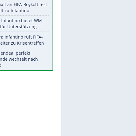
Aktuelle Ergebnisse, Tabellen
und Statistiken
Meistgelesen
"Infanti-No Go":
Pressestimmen zum Verbleib
des FIFA-Chefs
UEFA hält an FIFA-Boykott fest -
CAF hält zu Infantino