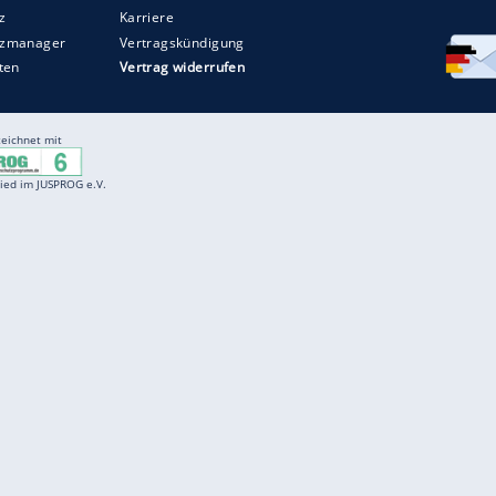
Entertainment
F
Cartoons
Spiele
D
Einbürgerungstest
Videos
f
Führerscheintest
Wissens-Quiz
f
Promi-Quiz
Witze
f
K
freenet