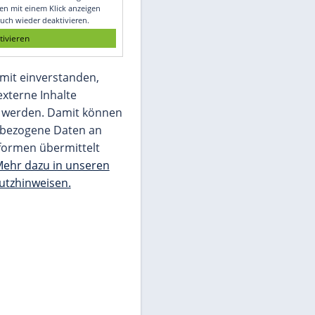
Glomex GmbH
Wir benötigen Ihre Zustimmung, um den
von unserer Redaktion eingebundenen
Inhalt von Glomex GmbH anzuzeigen. Sie
können diesen mit einem Klick anzeigen
lassen und auch wieder deaktivieren.
jetzt aktivieren
Ich bin damit einverstanden,
dass mir externe Inhalte
angezeigt werden. Damit können
personenbezogene Daten an
Drittplattformen übermittelt
werden.
Mehr dazu in unseren
Datenschutzhinweisen.