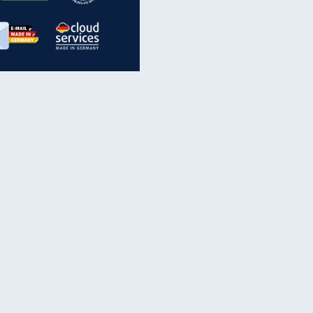
inanzen & Produkte
iscounter-Angebote
Online-Sicherheit
reenet Cloud
Ratenkredit
reenet Mail
Brutto-Netto-Rechner
reenet Webhosting
Rentenrechner
fz-Versicherung
TV-Vergleich