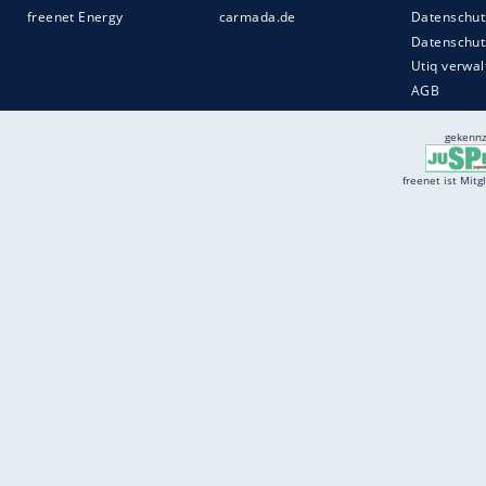
Services
Börse
Jobbörse
Spritpreis aktuell
Wetter
Ferientermine
Partnersuche
Online Angebote