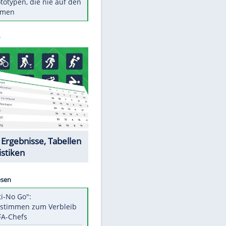
Diese TV-Legenden sind bis
heute unvergessen
Woran man Menschen mit
niedrigem EQ erkennt
Torlos gegen Kaiserslautern:
Stotterstart von Wolfsburg
Ist ein Vulkanausbruch in
Deutschland möglich?
5 VW-Prototypen, die nie auf den
Markt kamen
Datencenter