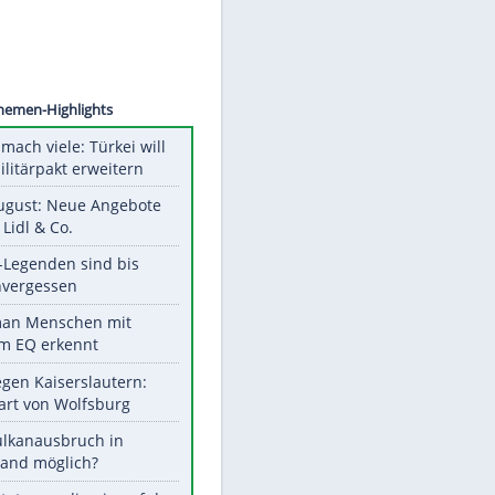
©
SID
Unsere Themen-Highlights
Aus drei mach viele: Türkei will
neuen Militärpakt erweitern
Ab 10. August: Neue Angebote
bei ALDI, Lidl & Co.