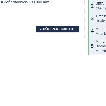
halte angezeigt werden. Damit können personenbezogene
r dazu in unseren Datenschutzhinweisen.
meister von McLaren. Der Brite
Lando Norris
 Piastri
, der als erster Australier seinen Heim-
mit Konstanz und
Tempo
.
und auch die Mercedes-Piloten hatten hingegen
lten. Verstappens Prognose, dass
Red Bull
derzeit
 sich zu bewahrheiten. Für den Niederländer reichte
ege
Liam Lawson
(Neuseeland) hatte
 17. Platz.
kenberg
, was der Emmericher durchaus als Erfolg
uber wesentlich schneller als im ersten Training.
rge Russell
(Großbritannien/10.) und
Kimi