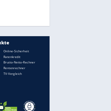
Times: Infantino bietet WM-
Finale für Unterstützung
Medien: Infantino ruft FIFA-
EITE
Mitarbeiter zu Krisentreffen
Millionendeal perfekt:
Diomande wechselt nach
Madrid