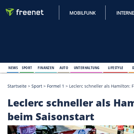
MOBILFUNK
NEWS
SPORT
FINANZEN
AUTO
UNTERHALTUNG
L
Startseite
>
Sport
>
Formel 1
>
Leclerc schneller als
Leclerc schneller al