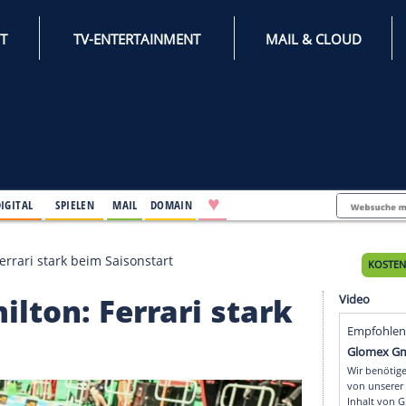
INTERNET
TV-ENTERTAINMENT
♥
IFESTYLE
DIGITAL
SPIELEN
MAIL
DOMAIN
 Hamilton: Ferrari stark beim Saisonstart
s Hamilton: Ferrari sta