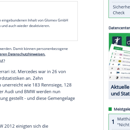
genserie DTM auszusteigen.
am Montagabend völlig überraschend
 aus der
Tourenwagenserie
DTM auszusteigen.
el 1
ab der Saison 2019/20 werksseitig in der
des
begründete die "strategische Neuausrichtung"
ektromobilität zu stärken. Diese gilt in der
.
serer Redaktion eingebundenen Inhalt von Glomex GmbH
nzeigen lassen und auch wieder deaktivieren.