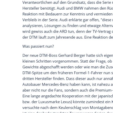
Ich bin damit einverstanden, dass mir externe In
Daten an Drittplattformen übermittelt werden.
Meh
Was bedeutet der Ausstieg von
Mercede
Nun ja, die DTM verliert das, was für die
bislang 31 Saisons dabei und führt nahez
Fahrermeisterschaften und 13 Teamtitel 
Pole Positions sowie 540 Podestplätze. D
urplötzlich vor die Frage nach ihrer eig
könnte gravierende Folgen für die DTM 
Ist die Zukunft der DTM in Gefahr?
Stand jetzt: eindeutig ja! Nach der Rück
Verantwortlichen auf den Grundsatz, das
Hersteller benötigt.
Audi
und
BMW
nahme
Reaktion mit Bedauern zur Kenntnis und