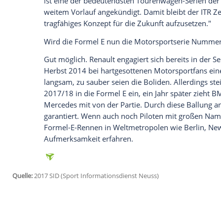
Verbleib in der Serie.
Audi
erklärte gar of
analysieren, Lösungen zu finden und etw
wird gewiss auch die
ARD
tun, denn der T
der DTM läuft zum Jahresende aus. Eine R
Was passiert nun?
Der neue DTM-Boss
Gerhard Berger
hatt
kleinen Schritten vorgenommen. Statt de
Gewichte abgeschafft werden oder wie m
DTM-Spitze um den früheren Formel-1-F
dritten Hersteller finden. Dass dieser a
Autobauer
Mercedes-Benz
haben kann, i
aber nicht nur die Fans, sondern auch d
Eine lange angedachte Kooperation mit de
bzw. der Luxusmarke Lexus) könnte zumin
versuchte nach dem Keulenschlag von Mo