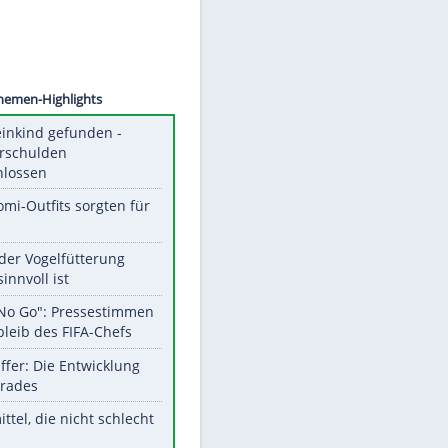
©
SID
Unsere Themen-Highlights
Totes Kleinkind gefunden -
Fremdverschulden
ausgeschlossen
Diese Promi-Outfits sorgten für