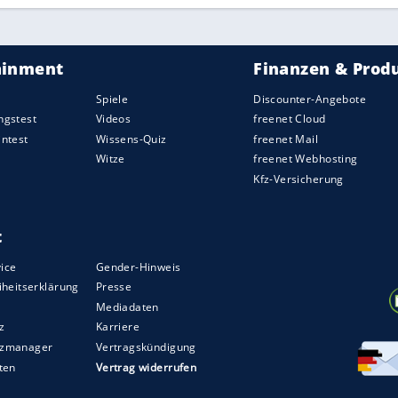
-Serien der Welt.
Mercedes
hat den Ausstieg mit
der ITR Zeit, die Situation zu analysieren und ein
usetzen."
rie Nummer zwei hinter der
Formel 1
?
s in der Serie, die jedoch seit ihrem Start im
rtfans einen schweren Stand hat. Zu leise, zu
erdings steigt
Audi
bereits zur kommenden Saison
ter zieht
BMW
nach, und ab 2019/20 ist auch
e Ballung an großen Marken ist Publicity quasi
großen Namen ins Cockpit steigen, könnten die
erlin, New York oder Paris eine ganz andere