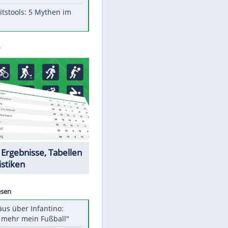
Aufruhr!
Was bei der Vogelfütterung
wirklich sinnvoll ist
"Infanti-No Go": Pressestimmen
zum Verbleib des FIFA-Chefs
Im Zeitraffer: Die Entwicklung
des Lenkrades
Lebensmittel, die nicht schlecht
werden
Sicherheitstools: 5 Mythen im
Check
Datencenter