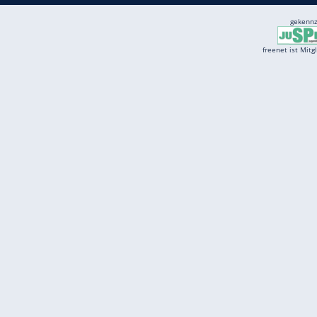
Services
Börse
Jobbörse
Spritpreis aktuell
Wetter
Ferientermine
Partnersuche
Online Angebote