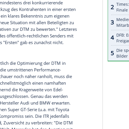
halte angezeigt werden. Damit können personenbezogene
r dazu in unseren Datenschutzhinweisen.
s
für die DTM?
Formel 1
Ferrari
ist.
Mercedes
war in 26 von
u alle Rekordstatistiken an. Zehn
sind ebenso unerreicht wie 183 Rennsiege, 128
ie Mitstreiter
Audi
und
BMW
werden nun
enen Ausrichtung gestellt - und diese Gemengelage
haben.
kehr von
BMW
2012 einigten sich die
s die Serie mindestens drei konkurrierende
n den Rückzug des Kontrahenten in einer ersten
 vermieden ein klares Bekenntnis zum eigenen