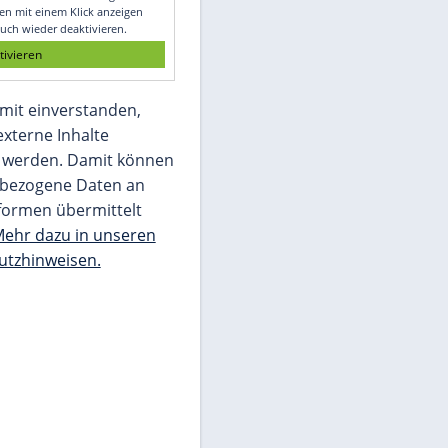
t
Glomex GmbH
Wir benötigen Ihre Zustimmung, um den
von unserer Redaktion eingebundenen
Inhalt von Glomex GmbH anzuzeigen. Sie
können diesen mit einem Klick anzeigen
lassen und auch wieder deaktivieren.
jetzt aktivieren
Ich bin damit einverstanden,
dass mir externe Inhalte
angezeigt werden. Damit können
personenbezogene Daten an
Drittplattformen übermittelt
werden.
Mehr dazu in unseren
Datenschutzhinweisen.