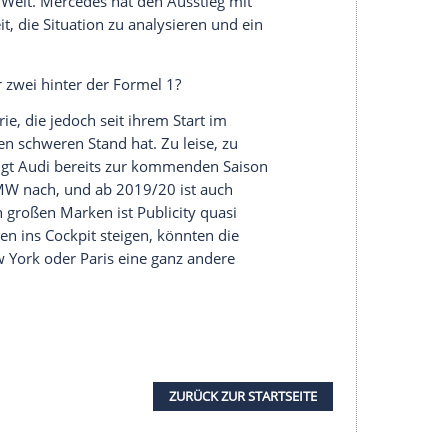
fen, "diese neue Situation mit allen Beteiligten zu
aige Alternativen zur DTM zu bewerten." Letzteres
V-Vertrag des öffentlich-rechtlichen Senders mit
eaktion des "Ersten" gab es zunächst nicht.
e sich eigentlich die Optimierung der DTM in
r Frage, ob die umstrittenen Performance-
an die Zuschauer noch näher ranholt, muss die
ahrer nun schnellstmöglich einen namhaften
uch nur annähernd die Kragenweite von Edel-
st nahezu ausgeschlossen. Genau das werden
ie Premium-Hersteller
Audi
und
BMW
erwarten.
r japanischen Super GT-Serie (u.a. mit Toyota
dest ein Kompromiss sein. Die ITR jedenfalls
ntagabend, Zuversicht zu verbreiten: "Die DTM