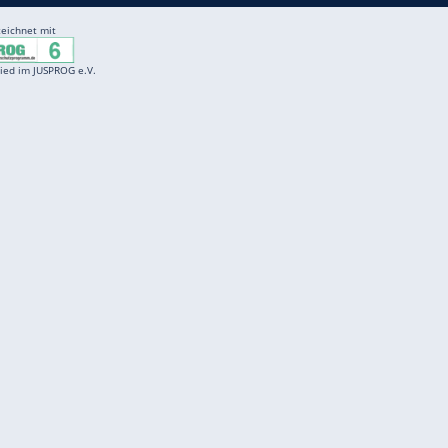
ZURÜCK ZUR STARTS
Entertainment
F
Cartoons
Spiele
D
Einbürgerungstest
Videos
f
Führerscheintest
Wissens-Quiz
f
Promi-Quiz
Witze
f
K
freenet