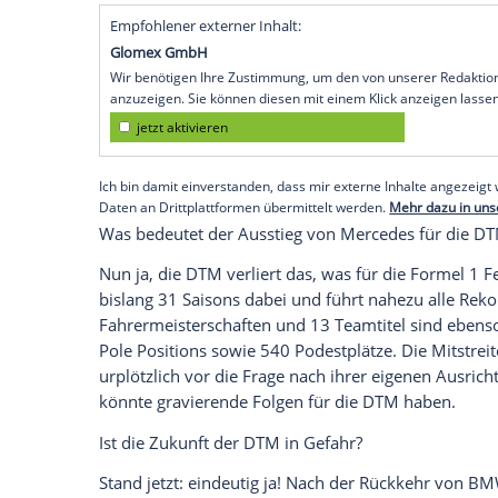
Ende der Saison 2018 aus der Tourenwa
Köln
(SID) - Was ist passiert?
Automobilhersteller
Mercedes-Benz
hat 
angekündigt, zum Ende der Saison 2018
Stattdessen will man sich neben der
Form
Elektroserie Formel E engagieren.
Merce
mit dem Ziel, seine Position im Bereich El
Serienproduktion als Technik der Zukunft
Empfohlener externer Inhalt:
Glomex GmbH
Wir benötigen Ihre Zustimmung, um den von un
anzuzeigen. Sie können diesen mit einem Klick a
jetzt aktivieren