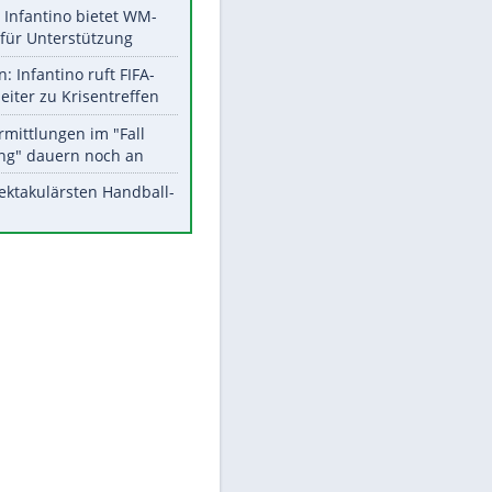
Aktuelle Ergebnisse, Tabellen
und Statistiken
Meistgelesen
Matthäus über Infantino:
"Nicht mehr mein Fußball"
Times: Infantino bietet WM-
Finale für Unterstützung