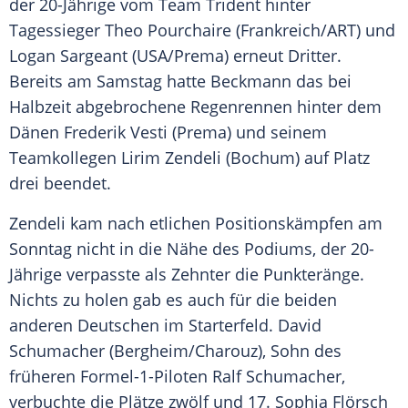
der 20-Jährige vom Team
Trident
hinter
Tagessieger
Theo Pourchaire
(
Frankreich
/ART) und
Logan Sargeant
(
USA
/Prema) erneut Dritter.
Bereits am Samstag hatte
Beckmann
das bei
Halbzeit abgebrochene Regenrennen hinter dem
Dänen
Frederik Vesti
(Prema) und seinem
Teamkollegen
Lirim Zendeli
(Bochum) auf Platz
drei beendet.
Zendeli
kam nach etlichen Positionskämpfen am
Sonntag nicht in die Nähe des Podiums, der 20-
Jährige verpasste als Zehnter die Punkteränge.
Nichts zu holen gab es auch für die beiden
anderen Deutschen im Starterfeld.
David
Schumacher
(Bergheim/Charouz), Sohn des
früheren Formel-1-Piloten Ralf Schumacher,
verbuchte die Plätze zwölf und 17. Sophia Flörsch