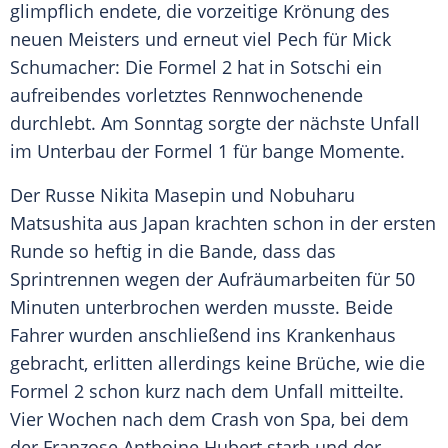
glimpflich endete, die vorzeitige
Krönung
des
neuen Meisters und erneut viel Pech für
Mick
Schumacher
: Die
Formel 2
hat in
Sotschi
ein
aufreibendes vorletztes Rennwochenende
durchlebt. Am Sonntag sorgte der nächste Unfall
im Unterbau der
Formel 1
für bange Momente.
Der Russe Nikita Masepin und
Nobuharu
Matsushita
aus
Japan
krachten schon in der ersten
Runde so heftig in die Bande, dass das
Sprintrennen wegen der Aufräumarbeiten für 50
Minuten unterbrochen werden musste. Beide
Fahrer wurden anschließend ins Krankenhaus
gebracht, erlitten allerdings keine Brüche, wie die
Formel 2
schon kurz nach dem Unfall mitteilte.
Vier Wochen nach dem Crash von Spa, bei dem
der Franzose Anthoine Hubert starb und der