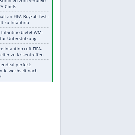
Aktuelle Ergebnisse, Tabellen
und Statistiken
Meistgelesen
"Infanti-No Go":
Pressestimmen zum Verbleib
des FIFA-Chefs
UEFA hält an FIFA-Boykott fest -
EITE