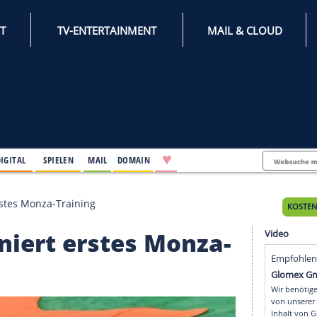
INTERNET
TV-ENTERTAINMENT
♥
IFESTYLE
DIGITAL
SPIELEN
MAIL
DOMAIN
ominiert erstes Monza-Training
dominiert erstes Monz