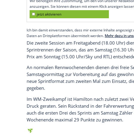
Monza (SID) - Der
Titelverteidiger
drehte 
schnellste Runde im
Mercedes
und dista
niederländische Red-Bull-Pilot stellte sei
weicheren
Softreifen
auf.
Sebastian Vettel überzeugte im
Aston Ma
(1:23,551) belegte im unterlegenen Haas 
Empfohlener externer Inhalt:
Glomex GmbH
Wir benötigen Ihre Zustimmung, um den von un
anzuzeigen. Sie können diesen mit einem Klick a
jetzt aktivieren
Ich bin damit einverstanden, dass mir externe In
Daten an Drittplattformen übermittelt werden.
Meh
Die zweite
Session
am Freitagabend (18.0