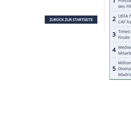
 (16.30 Uhr) über die
Startaufstellung
des Grand
 entscheidet.
rei freie
Sessions
am Freitag und am
das gewöhnliche
Qualifying
. In
Monza
kommt das
Einsatz, die
Premiere
hatte es in Silverstone
etzt zwei Verstappen-Erfolgen in Folge unter
rerwertung
beträgt allerdings nur drei Punkte. Da
tag Zähler einstreichen, sind an diesem
innen.
ZURÜCK ZUR STARTS