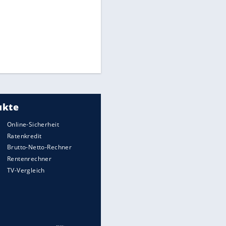
CAF hält zu Infantino
Times: Infantino bietet WM-
Finale für Unterstützung
Medien: Infantino ruft FIFA-
Mitarbeiter zu Krisentreffen
Millionendeal perfekt:
Diomande wechselt nach
Madrid