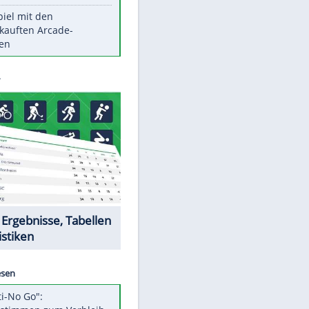
Die größten Mythen über
Medikamente
Witteks über Beinahe-
Amputation: "Hätte böse enden
können"
Vorsicht: Diese 17 Dinge hassen
Katzen
Illegales Asphalt-Kartell muss
Mio-Strafe zahlen
Memo-Spiel mit den
meistverkauften Arcade-
Maschinen
Datencenter