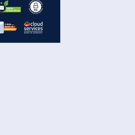
inanzen & Produkte
iscounter-Angebote
Online-Sicherheit
reenet Cloud
Ratenkredit
reenet Mail
Brutto-Netto-Rechner
reenet Webhosting
Rentenrechner
fz-Versicherung
TV-Vergleich