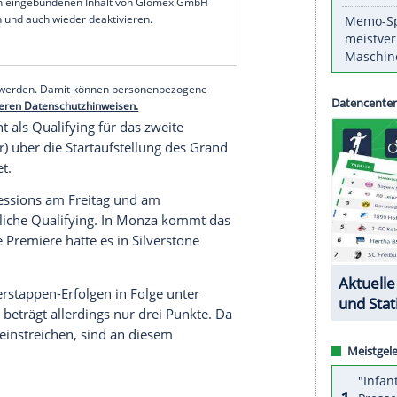
am Freitagnachmittag in 1:20,926 Minuten die
nzierte WM-Spitzenreiter
Max Verstappen
. Der
ne
Bestzeit
(1:21,378) als Zweiter mit dem
rtin
als Sechster (1:21,824).
Mick Schumacher
den 20. und letzten Platz.
serer Redaktion eingebundenen Inhalt von Glomex GmbH
nzeigen lassen und auch wieder deaktivieren.
halte angezeigt werden. Damit können personenbezogene
r dazu in unseren Datenschutzhinweisen.
0 Uhr) dient als
Qualifying
für das zweite