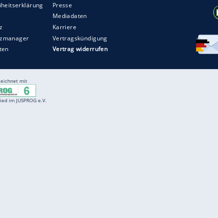
Entertainment
F
Cartoons
Spiele
D
Einbürgerungstest
Videos
f
Führerscheintest
Wissens-Quiz
f
Promi-Quiz
Witze
f
K