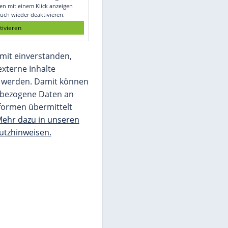
Glomex GmbH
Wir benötigen Ihre Zustimmung, um den
von unserer Redaktion eingebundenen
Inhalt von Glomex GmbH anzuzeigen. Sie
können diesen mit einem Klick anzeigen
lassen und auch wieder deaktivieren.
jetzt aktivieren
Ich bin damit einverstanden,
dass mir externe Inhalte
angezeigt werden. Damit können
personenbezogene Daten an
Drittplattformen übermittelt
werden.
Mehr dazu in unseren
Datenschutzhinweisen.