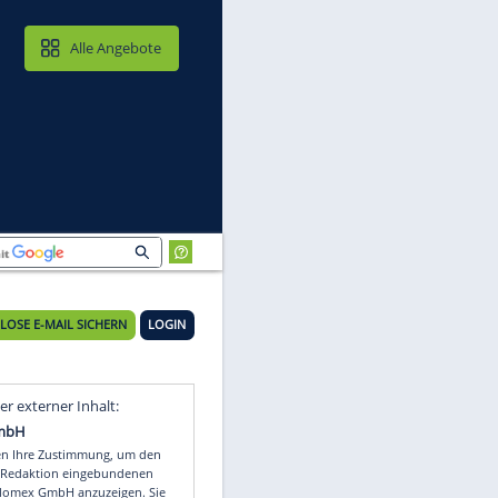
MAIL & CLOUD
Alle Angebote
KOSTENLOSE E-MAIL SICHERN
LOGIN
a-
Video
Empfohlener externer Inhalt: