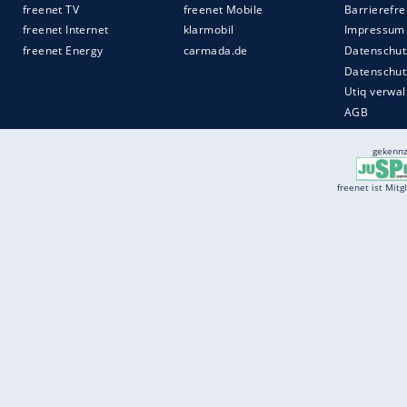
Services
Börse
Jobbörse
Spritpreis aktuell
Wetter
Ferientermine
Partnersuche