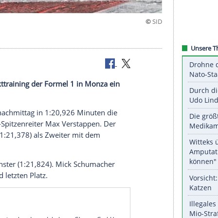
ing
tigen
Auftakttraining
der
Formel 1
in
Monza
ein