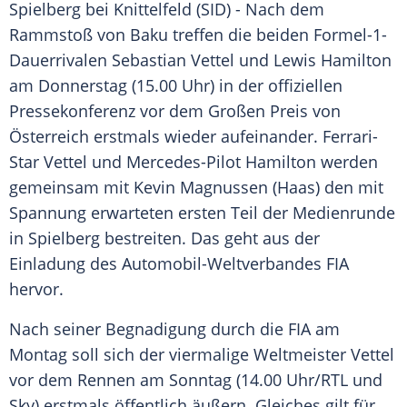
Spielberg bei
Knittelfeld
(SID) - Nach dem
Rammstoß
von
Baku
treffen die beiden Formel-1-
Dauerrivalen
Sebastian Vettel
und
Lewis Hamilton
am Donnerstag (15.00 Uhr) in der offiziellen
Pressekonferenz vor dem Großen Preis von
Österreich
erstmals wieder aufeinander. Ferrari-
Star
Vettel
und Mercedes-Pilot
Hamilton
werden
gemeinsam mit
Kevin Magnussen
(Haas) den mit
Spannung erwarteten ersten Teil der Medienrunde
in Spielberg bestreiten. Das geht aus der
Einladung des Automobil-Weltverbandes FIA
hervor.
Nach seiner Begnadigung durch die FIA am
Montag soll sich der viermalige Weltmeister
Vettel
vor dem Rennen am Sonntag (14.00 Uhr/
RTL
und
Sky) erstmals öffentlich äußern. Gleiches gilt für