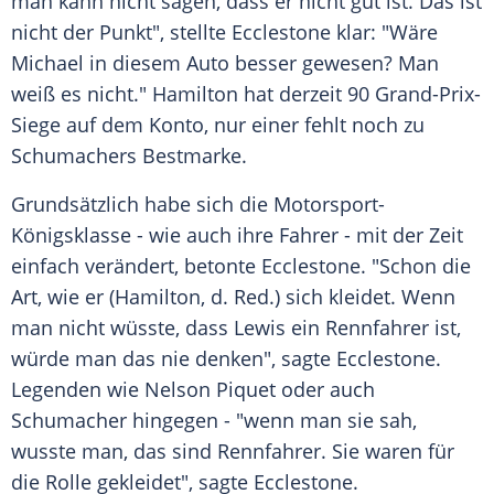
man kann nicht sagen, dass er nicht gut ist. Das ist
nicht der Punkt", stellte
Ecclestone
klar: "Wäre
Michael
in diesem
Auto
besser gewesen? Man
weiß es nicht."
Hamilton
hat derzeit 90 Grand-Prix-
Siege auf dem Konto, nur einer fehlt noch zu
Schumachers Bestmarke.
Grundsätzlich habe sich die Motorsport-
Königsklasse - wie auch ihre Fahrer - mit der Zeit
einfach verändert, betonte
Ecclestone
. "Schon die
Art, wie er (
Hamilton
, d. Red.) sich kleidet. Wenn
man nicht wüsste, dass
Lewis
ein Rennfahrer ist,
würde man das nie denken", sagte
Ecclestone
.
Legenden wie Nelson Piquet oder auch
Schumacher
hingegen - "wenn man sie sah,
wusste man, das sind Rennfahrer. Sie waren für
die Rolle gekleidet", sagte
Ecclestone
.