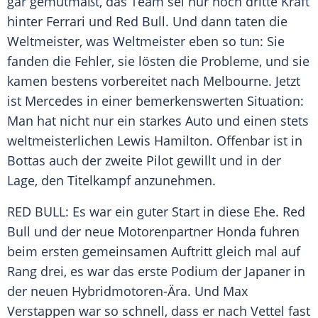
gar gemutmaßt, das Team sei nur noch dritte Kraft
hinter
Ferrari
und
Red Bull
. Und dann taten die
Weltmeister, was Weltmeister eben so tun: Sie
fanden die Fehler, sie lösten die Probleme, und sie
kamen bestens vorbereitet nach
Melbourne
. Jetzt
ist
Mercedes
in einer bemerkenswerten Situation:
Man hat nicht nur ein starkes
Auto
und einen stets
weltmeisterlichen
Lewis Hamilton
. Offenbar ist in
Bottas
auch der zweite Pilot gewillt und in der
Lage, den Titelkampf anzunehmen.
RED BULL: Es war ein guter Start in diese Ehe.
Red
Bull
und der neue Motorenpartner Honda fuhren
beim ersten gemeinsamen Auftritt gleich mal auf
Rang drei, es war das erste Podium der Japaner in
der neuen Hybridmotoren-Ära. Und
Max
Verstappen
war so schnell, dass er nach
Vettel
fast