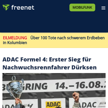
MOBILFUNK
EILMELDUNG
Über 100 Tote nach schwerem Erdbeben
in Kolumbien
ADAC Formel 4: Erster Sieg für
Nachwuchsrennfahrer Dürksen