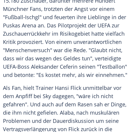
15.180 Zuschauer, darunter mehrere Hundert
Münchner Fans, trotzten der Angst vor einem
"
Fußball-Ischgl
" und feuerten ihre Lieblinge in der
Puskas Arena an. Das Pilotprojekt der
UEFA
zur
Zuschauerrückkehr im Risikogebiet hatte vielfach
Kritik provoziert. Von einem unverantwortlichen
"Menschenversuch" war die Rede. "Glaubt nicht,
dass wir das wegen des Geldes tun", verteidigte
UEFA-Boss
Aleksander Ceferin
seinen "Testballon"
und betonte: "Es kostet mehr, als wir einnehmen."
Als Fan, hielt Trainer
Hansi Flick
unmittelbar vor
dem Anpfiff bei Sky dagegen, "wäre ich nicht
gefahren". Und auch auf dem Rasen sah er Dinge,
die ihm nicht gefielen.
Alaba
, nach muskulären
Problemen und der Dauerdiskussion um seine
Vertragsverlängerung von
Flick
zurück in die