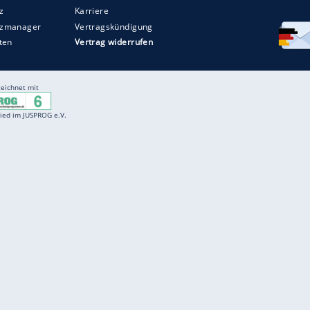
Entertainment
F
Cartoons
Spiele
D
Einbürgerungstest
Videos
f
Führerscheintest
Wissens-Quiz
f
Promi-Quiz
Witze
f
K
freenet