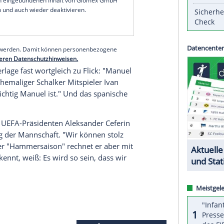
at er heute wieder gezeigt", sagte der Coach nach
a-League-Sieger
FC Sevilla
in
Budapest
.
ern mit mehreren starken Paraden wie etwa gegen
alten - wie schon beim
Champions-League-Finale
in Zufall: "Gerade in Spielen, in denen es um
 hat er wieder eindrucksvoll gezeigt."
serer Redaktion eingebundenen Inhalt von Glomex GmbH
nzeigen lassen und auch wieder deaktivieren.
halte angezeigt werden. Damit können personenbezogene
r dazu in unseren Datenschutzhinweisen.
h der Niederlage fast wortgleich zu
Flick
: "
Manuel