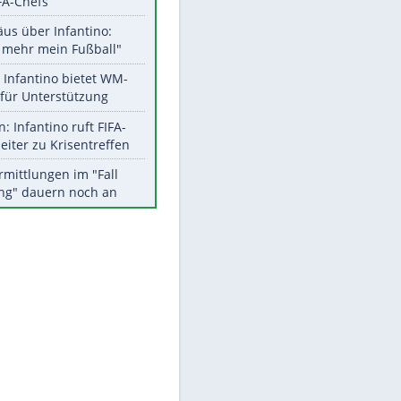
Aktuelle Ergebnisse, Tabellen
und Statistiken
Meistgelesen
"Infanti-No Go":
Pressestimmen zum Verbleib
des FIFA-Chefs
EITE
Matthäus über Infantino:
"Nicht mehr mein Fußball"