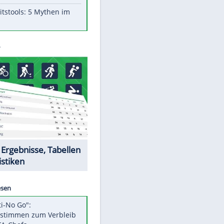
Aufruhr!
Was bei der Vogelfütterung
wirklich sinnvoll ist
"Infanti-No Go": Pressestimmen
zum Verbleib des FIFA-Chefs
Im Zeitraffer: Die Entwicklung
des Lenkrades
Lebensmittel, die nicht schlecht
werden
Sicherheitstools: 5 Mythen im
Check
Datencenter