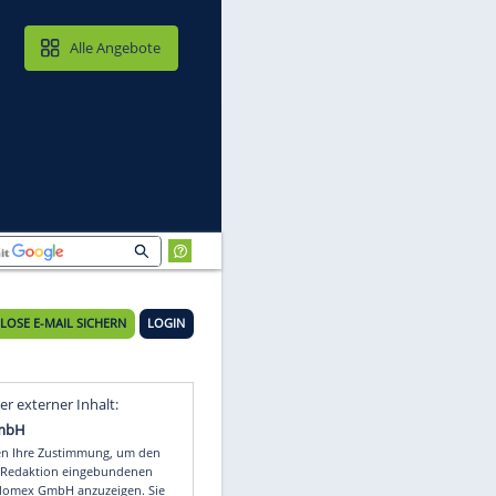
MAIL & CLOUD
Alle Angebote
KOSTENLOSE E-MAIL SICHERN
LOGIN
Video
Empfohlener externer Inhalt: