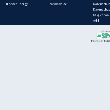
Services
Börse
Jobbörse
Spritpreis aktuell
Wetter
Ferientermine
Partnersuche
Online Angebote