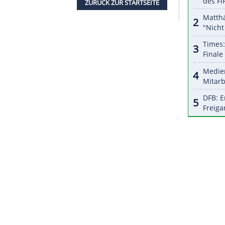
Welt." Sein ehemaliger Schalker Mitspieler
Ivan
hen, wie wichtig
Manuel
ist." Und das spanische
ten".
 Händen des UEFA-Präsidenten Aleksander Ceferin
e Vorstellung der Mannschaft. "Wir können stolz
lenders in der "Hammersaison" rechnet er aber mit
ortlichen kennt, weiß: Es wird so sein, dass wir
ZURÜCK ZUR STARTS