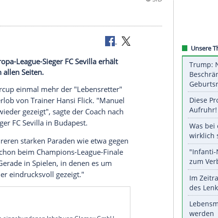
p gegen Europa-League-Sieger FC Sevilla erhält
r Lob von allen Seiten.
ar im
Supercup
einmal mehr der "Lebensretter"
h ein
Sonderlob
von Trainer
Hansi Flick
. "
Manuel