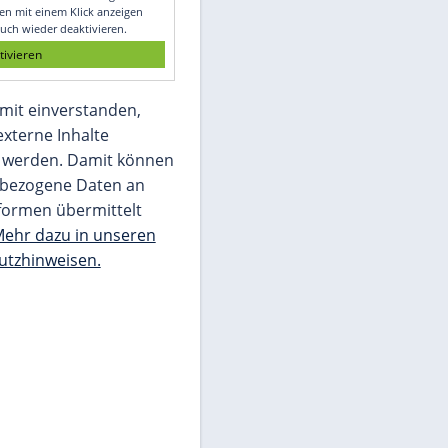
Glomex GmbH
Wir benötigen Ihre Zustimmung, um den
von unserer Redaktion eingebundenen
Inhalt von Glomex GmbH anzuzeigen. Sie
können diesen mit einem Klick anzeigen
lassen und auch wieder deaktivieren.
jetzt aktivieren
Ich bin damit einverstanden,
dass mir externe Inhalte
angezeigt werden. Damit können
personenbezogene Daten an
Drittplattformen übermittelt
werden.
Mehr dazu in unseren
Datenschutzhinweisen.