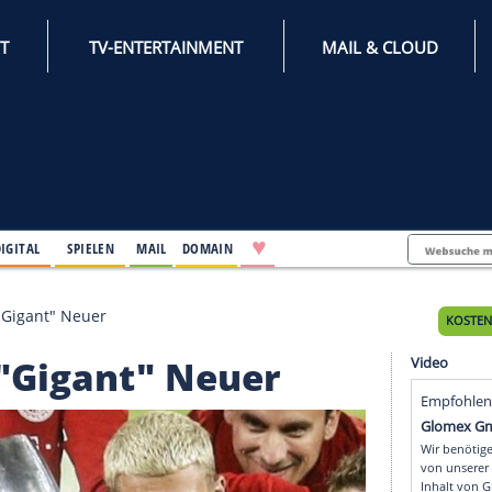
INTERNET
TV-ENTERTAINMENT
♥
IFESTYLE
DIGITAL
SPIELEN
MAIL
DOMAIN
derlob für "Gigant" Neuer
 für "Gigant" Neuer