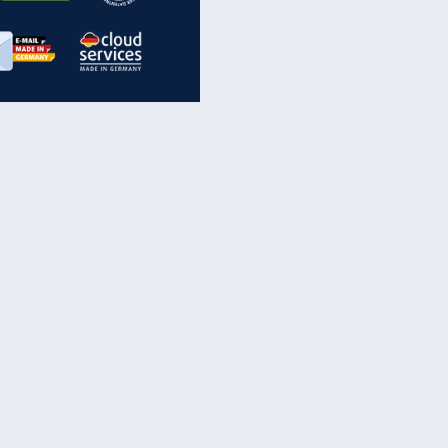
inanzen & Produkte
iscounter-Angebote
Online-Sicherheit
reenet Cloud
Ratenkredit
reenet Mail
Brutto-Netto-Rechner
reenet Webhosting
Rentenrechner
fz-Versicherung
TV-Vergleich