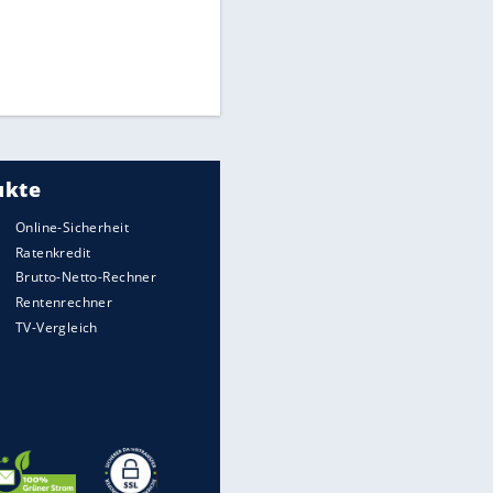
Times: Infantino bietet WM-
Finale für Unterstützung
Medien: Infantino ruft FIFA-
Mitarbeiter zu Krisentreffen
DFB: Ermittlungen im "Fall
Freigang" dauern noch an