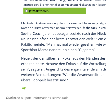
ist einfach der weltbeste Torhüter, das h
dem 2:1 (1.1, 1:1) n.V. gegen den Europ
Nationalkeeper
Neuer
(34) hatte die Bay
Youssef En-Nesyri (87., 92.) im Spiel geh
gegen
Paris St. Germain
(1:0). Für
Flick
ke
etwas geht, zeigt sich die Klasse. Und die
Empfohlener externer Inhalt:
Glomex GmbH
Wir benötigen Ihre Zustimmung, um den von un
anzuzeigen. Sie können diesen mit einem Klick a
jetzt aktivieren
Ich bin damit einverstanden, dass mir externe In
Daten an Drittplattformen übermittelt werden.
Meh
Sevilla-Coach
Julen Lopetegui
seufzte nac