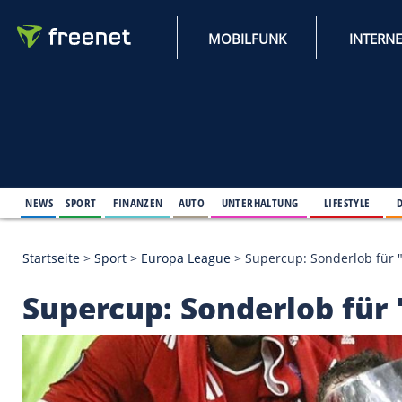
MOBILFUNK
NEWS
SPORT
FINANZEN
AUTO
UNTERHALTUNG
L
Startseite
>
Sport
>
Europa League
>
Supercup: Son
Supercup: Sonderlob