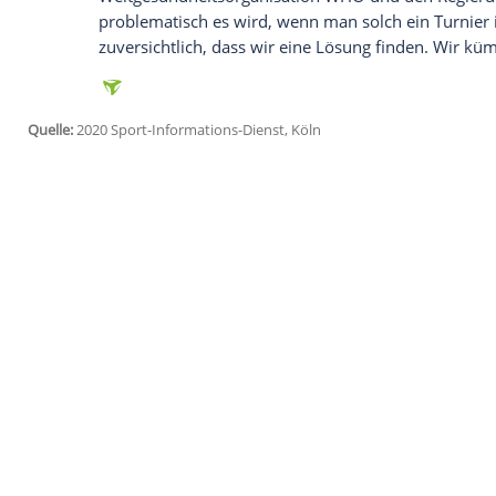
Ich bin damit einverstanden, dass mir externe In
Daten an Drittplattformen übermittelt werden.
Meh
Hinsichtlich möglicher Konsequenzen dur
Vizepräsident Rainer Koch indes auf di
haben die Entscheidungen zu treffen, und
UEFA-Präsident
Aleksander Ceferin
hat de
vor zu großer Panik gewarnt. "Seien wir 
Weltuntergangsszenarien für später auf",
Einen festen Termin für eine Entscheidu
nicht, so
Ceferin
. Die
UEFA
steht allerdin
Weltgesundheitsorganisation WHO und de
problematisch es wird, wenn man solch ei
zuversichtlich, dass wir eine Lösung fi