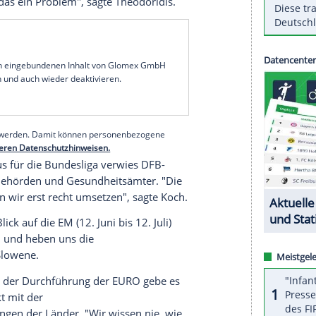
ll-Union
(
UEFA
) will kurzfristig darüber
l in der
Europa League
von Bundesligist
Eintracht
 Basel
angesichts des
Coronavirus
wie geplant am
 mit den Regierungen beider Länder sprechen und
l treffen", sagte Generalsekretär
Theodore
n
Amsterdam
.
 Montag alle Spiele der beiden höchsten Ligen bis
inspiel in
Frankfurt
ist für den 12. März geplant.
m engen Spielplan führen. "Der Spielkalender ist
werden, ist das ein Problem", sagte
Theodoridis
.
serer Redaktion eingebundenen Inhalt von Glomex GmbH
nzeigen lassen und auch wieder deaktivieren.