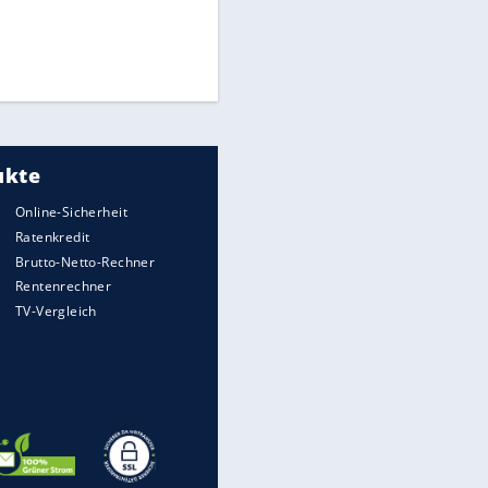
Times: Infantino bietet WM-
Finale für Unterstützung
Medien: Infantino ruft FIFA-
Mitarbeiter zu Krisentreffen
EITE
DFB: Ermittlungen im "Fall
Freigang" dauern noch an