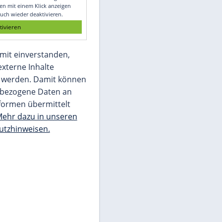
Glomex GmbH
Wir benötigen Ihre Zustimmung, um den
von unserer Redaktion eingebundenen
Inhalt von Glomex GmbH anzuzeigen. Sie
können diesen mit einem Klick anzeigen
lassen und auch wieder deaktivieren.
jetzt aktivieren
Ich bin damit einverstanden,
dass mir externe Inhalte
angezeigt werden. Damit können
personenbezogene Daten an
Drittplattformen übermittelt
werden.
Mehr dazu in unseren
Datenschutzhinweisen.