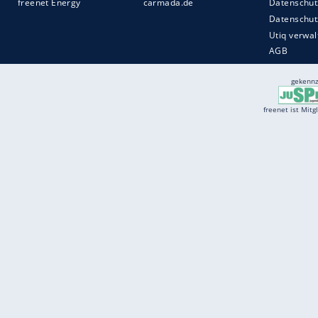
Services
Börse
Jobbörse
Spritpreis aktuell
Wetter
Ferientermine
Partnersuche
Online Angebote