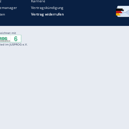
Entertainment
F
Cartoons
Spiele
D
Einbürgerungstest
Videos
f
Führerscheintest
Wissens-Quiz
f
Promi-Quiz
Witze
f
K
freenet