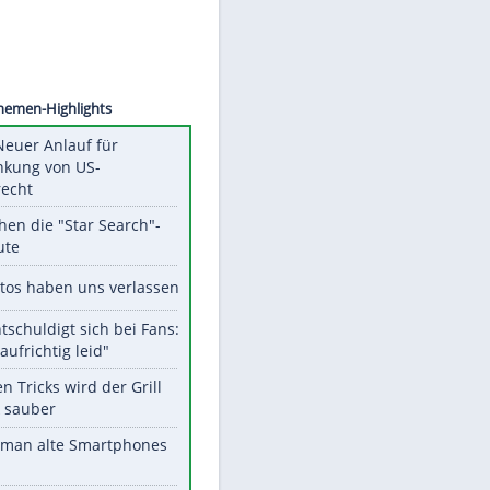
©
SID
Unsere Themen-Highlights
Trump: Neuer Anlauf für
Beschränkung von US-
Geburtsrecht
Das machen die "Star Search"-