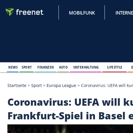
MOBILFUNK
NEWS
SPORT
FINANZEN
AUTO
UNTERHALTUNG
L
Startseite
>
Sport
>
Europa League
>
Coronavirus: U
Coronavirus: UEFA wi