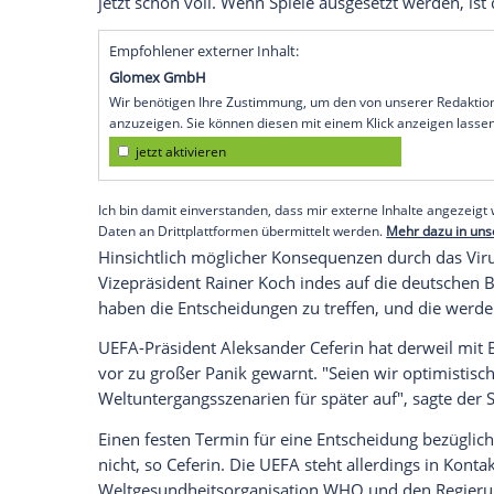
Amsterdam
(SID) - Die
Europäische Fußba
entscheiden, ob das Achtelfinal-Rückspie
Frankfurt
beim Schweizer Spitzenklub
FC
19. März stattfinden kann. "Wir werden
eine Entscheidung erst kurz vor dem Spie
Theodoridis
nach dem UEFA-Kongress i
Die
Swiss
Football League (
SFL
) hatte am
zum 23. März abgesagt. Das Achtelfinal-H
Spielabsagen würden zu Komplikationen i
jetzt schon voll. Wenn Spiele ausgesetzt 
Empfohlener externer Inhalt:
Glomex GmbH
Wir benötigen Ihre Zustimmung, um den von un
anzuzeigen. Sie können diesen mit einem Klick a
jetzt aktivieren