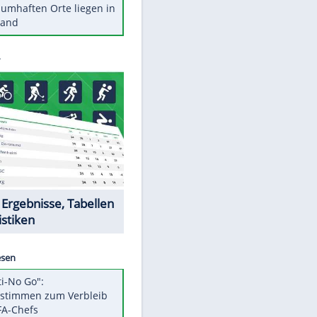
Stars heute
Diese Autos haben uns verlassen
Reese entschuldigt sich bei Fans:
"Tut mir aufrichtig leid"
Mit diesen Tricks wird der Grill
ruckzuck sauber
So nutzt man alte Smartphones
sinnvoll
Diese traumhaften Orte liegen in
Deutschland
Datencenter