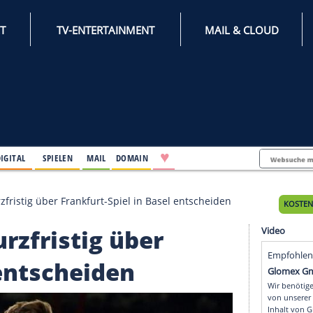
INTERNET
TV-ENTERTAINMENT
♥
IFESTYLE
DIGITAL
SPIELEN
MAIL
DOMAIN
EFA will kurzfristig über Frankfurt-Spiel in Basel entsc
ll kurzfristig über