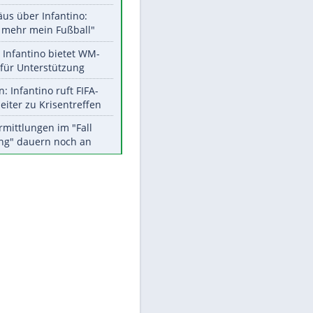
Aktuelle Ergebnisse, Tabellen
und Statistiken
Meistgelesen
"Infanti-No Go":
Pressestimmen zum Verbleib
des FIFA-Chefs
Matthäus über Infantino:
"Nicht mehr mein Fußball"