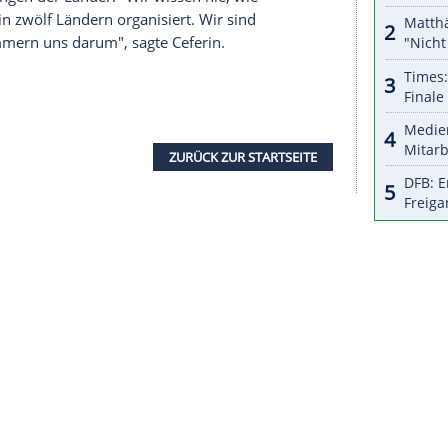
halte angezeigt werden. Damit können personenbezogene
r dazu in unseren Datenschutzhinweisen.
ch das Virus für die Bundesliga verwies DFB-
e deutschen Behörden und Gesundheitsämter. "Die
 die werden wir erst recht umsetzen", sagte Koch.
rweil mit Blick auf die EM (12. Juni bis 12. Juli)
optimistisch und heben uns die
 sagte der Slowene.
ng bezüglich der Durchführung der EURO gebe es
gs in Kontakt mit der
n Regierungen der Länder. "Wir wissen nie, wie
n Turnier in zwölf Ländern organisiert. Wir sind
nden. Wir kümmern uns darum", sagte
Ceferin
.