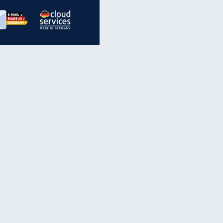
inanzen & Produkte
iscounter-Angebote
Online-Sicherheit
reenet Cloud
Ratenkredit
reenet Mail
Brutto-Netto-Rechner
reenet Webhosting
Rentenrechner
fz-Versicherung
TV-Vergleich