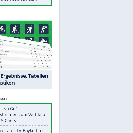
Diese Autos haben uns verlassen
Auftakt-Misere gestoppt: Berlin
gewinnt in Bochum
Mit diesen Tricks wird der Grill
ruckzuck sauber
So nutzt man alte Smartphones
sinnvoll
Das ist typisch schwedisch!
EITE
Datencenter