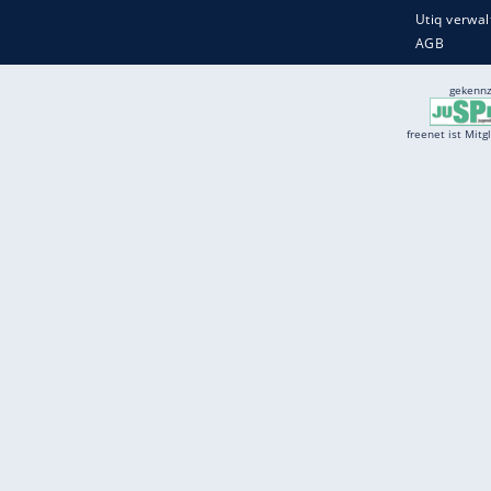
Services
Börse
Jobbörse
Spritpreis aktuell
Wetter
Ferientermine
Partnersuche
Online Angebote
freenet Mobilfunk
freenet Video