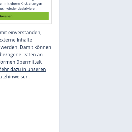
Glomex GmbH
Wir benötigen Ihre Zustimmung, um den
von unserer Redaktion eingebundenen
Inhalt von Glomex GmbH anzuzeigen. Sie
können diesen mit einem Klick anzeigen
lassen und auch wieder deaktivieren.
jetzt aktivieren
Ich bin damit einverstanden,
dass mir externe Inhalte
angezeigt werden. Damit können
personenbezogene Daten an
Drittplattformen übermittelt
werden.
Mehr dazu in unseren
Datenschutzhinweisen.