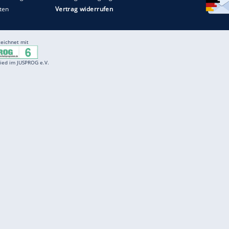
Entertainment
F
Cartoons
Spiele
D
Einbürgerungstest
Videos
f
Führerscheintest
Wissens-Quiz
f
Promi-Quiz
Witze
f
K
freenet
Kundenservice
Gender-Hinweis