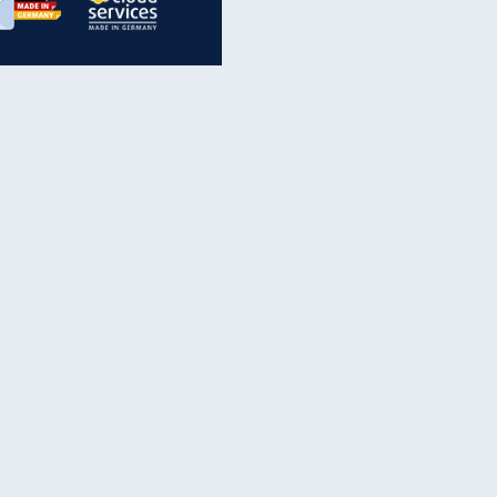
inanzen & Produkte
iscounter-Angebote
Online-Sicherheit
reenet Cloud
Ratenkredit
reenet Mail
Brutto-Netto-Rechner
reenet Webhosting
Rentenrechner
fz-Versicherung
TV-Vergleich