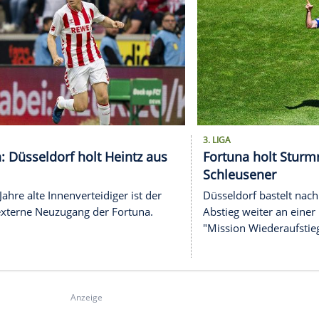
kündigt Vertrag mit Isma
ibüne mit 40-minütiger
Medien: Düsseldorf tren
von Mislintat
3. LIGA
3
3. Liga: Düsseldorf holt Heintz aus
F