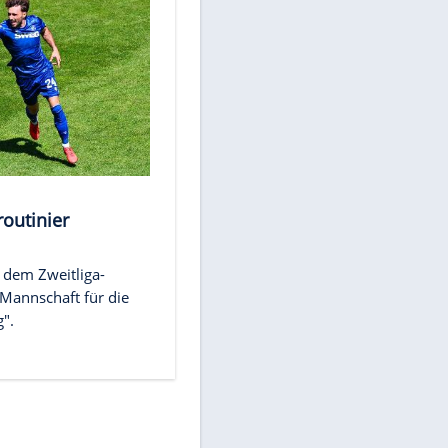
ik
nt sich
. LIGA
ortuna holt Sturmroutinier