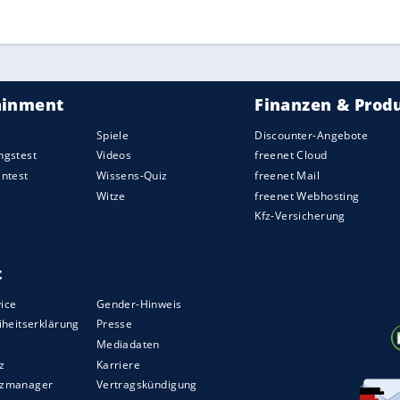
Köln
S
Der 32 Jahre alte Innenverteidiger ist der
D
fünfte externe Neuzugang der Fortuna.
A
"
Entertainment
F