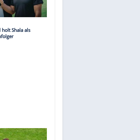
3. LIGA
ng":
3. Liga: Verl holt Shala als
ndon
Strobl-Nachfolger
iner
kommt
0