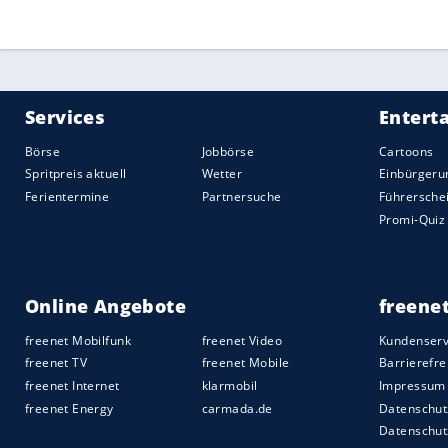
begrüßt Düsseldorf
Den Auftakt in die neue Spielzeit machen
Anfang August der SV Waldhof Mannheim
und Fortuna Düsseldorf.
Services