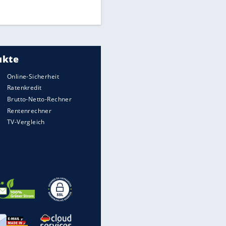
chleusener
üsseldorf bastelt nach dem Zweitliga-
bstieg weiter an einer Mannschaft für die
Mission Wiederaufstieg".
inanzen & Produkte