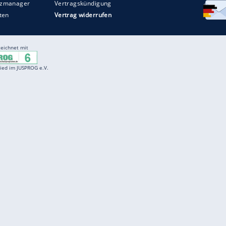
Entertainment
F
Cartoons
Spiele
D
Einbürgerungstest
Videos
f
Führerscheintest
Wissens-Quiz
f
Promi-Quiz
Witze
f
K
freenet