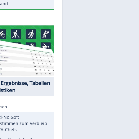
Diese Autos haben uns verlassen
Reese entschuldigt sich bei Fans:
"Tut mir aufrichtig leid"
Mit diesen Tricks wird der Grill
ruckzuck sauber
So nutzt man alte Smartphones
sinnvoll
EITE
Diese traumhaften Orte liegen in
Deutschland
Datencenter