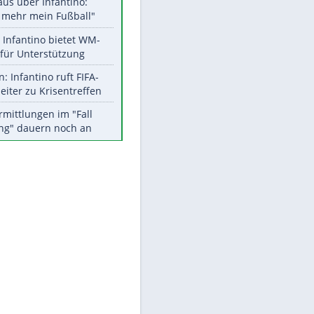
Aktuelle Ergebnisse, Tabellen
und Statistiken
Meistgelesen
"Infanti-No Go":
Pressestimmen zum Verbleib
des FIFA-Chefs
Matthäus über Infantino:
"Nicht mehr mein Fußball"
Times: Infantino bietet WM-