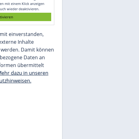
Glomex GmbH
Wir benötigen Ihre Zustimmung, um den
von unserer Redaktion eingebundenen
Inhalt von Glomex GmbH anzuzeigen. Sie
können diesen mit einem Klick anzeigen
lassen und auch wieder deaktivieren.
jetzt aktivieren
Ich bin damit einverstanden,
dass mir externe Inhalte
angezeigt werden. Damit können
personenbezogene Daten an
Drittplattformen übermittelt
werden.
Mehr dazu in unseren
Datenschutzhinweisen.