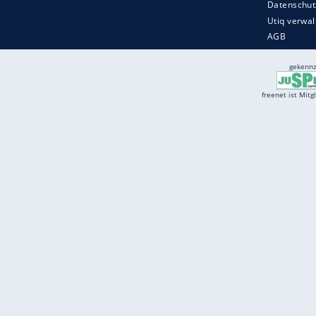
Services
Börse
Jobbörse
Spritpreis aktuell
Wetter
Ferientermine
Partnersuche
Online Angebote