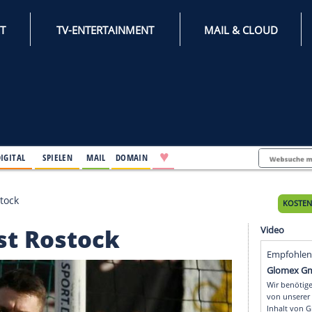
INTERNET
TV-ENTERTAINMENT
♥
IFESTYLE
DIGITAL
SPIELEN
MAIL
DOMAIN
erlässt Rostock
rlässt Rostock