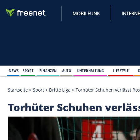
MOBILFUNK
NEWS
SPORT
FINANZEN
AUTO
UNTERHALTUNG
L
Startseite
>
Sport
>
Dritte Liga
>
Torhüter Schuhen v
Torhüter Schuhen ve