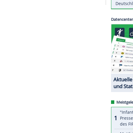
r Angebot nicht annehmen wird. Wir hätten ihn
zeptieren, wenn höherklassige Vereine andere
Möglichkeiten bieten können", sagte Hansa-
n
wechseln wird, wurde zunächst nicht bekannt.
ZURÜCK ZUR STARTS