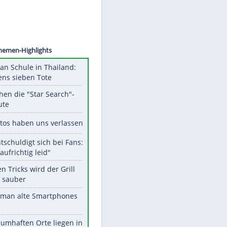
©
SID
Unsere Themen-Highlights
Schüsse an Schule in Thailand:
mindestens sieben Tote
Das machen die "Star Search"-
Stars heute