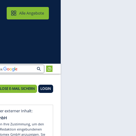
MAIL & CLOUD
Alle Angebote
KOSTENLOSE E-MAIL SICHERN
LOGIN
Video
Empfohlener externer Inhalt: