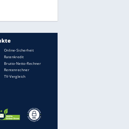
Finale für Unterstützung
Medien: Infantino ruft FIFA-
Mitarbeiter zu Krisentreffen
DFB: Ermittlungen im "Fall
Freigang" dauern noch an