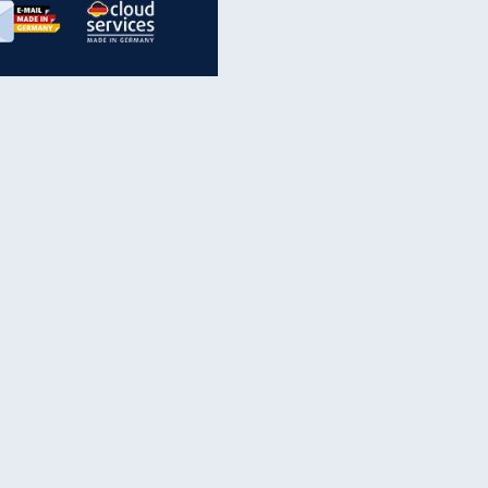
inanzen & Produkte
iscounter-Angebote
Online-Sicherheit
reenet Cloud
Ratenkredit
reenet Mail
Brutto-Netto-Rechner
reenet Webhosting
Rentenrechner
fz-Versicherung
TV-Vergleich