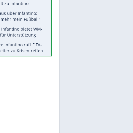
Aktuelle Ergebnisse, Tabellen
und Statistiken
Meistgelesen
"Infanti-No Go":
Pressestimmen zum Verbleib
des FIFA-Chefs
UEFA hält an FIFA-Boykott fest -
CAF hält zu Infantino
EITE
Matthäus über Infantino:
"Nicht mehr mein Fußball"