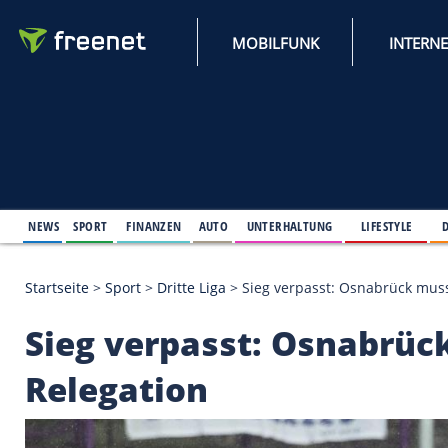
MOBILFUNK
NEWS
SPORT
FINANZEN
AUTO
UNTERHALTUNG
L
Startseite
>
Sport
>
Dritte Liga
>
Sieg verpasst: Osn
Sieg verpasst: Osna