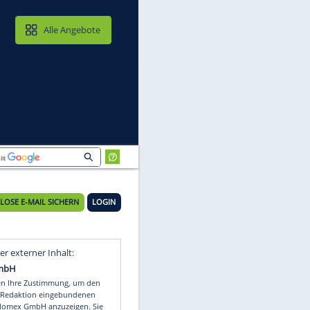
MAIL & CLOUD
Alle Angebote
KOSTENLOSE E-MAIL SICHERN
LOGIN
Video
Empfohlener externer Inhalt: