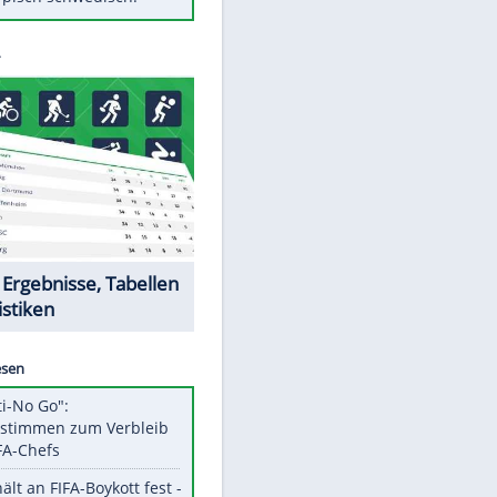
Diese Autos haben uns verlassen
Klose vor Saisonstart: "Ab
Sonntag ist Druck da"
Mit diesen Tricks wird der Grill
ruckzuck sauber
So nutzt man alte Smartphones
sinnvoll
Das ist typisch schwedisch!
Datencenter