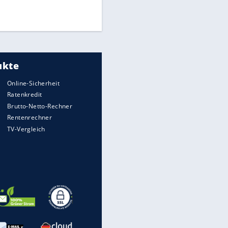
Times: Infantino bietet WM-
Finale für Unterstützung
Medien: Infantino ruft FIFA-
Mitarbeiter zu Krisentreffen