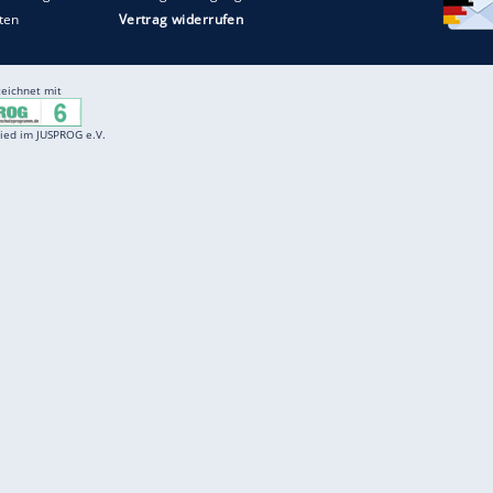
Entertainment
F
Cartoons
Spiele
D
Einbürgerungstest
Videos
f
Führerscheintest
Wissens-Quiz
f
Promi-Quiz
Witze
f
K
freenet
Kundenservice
Gender-Hinweis