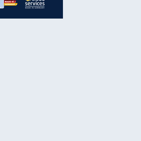
inanzen & Produkte
iscounter-Angebote
Online-Sicherheit
reenet Cloud
Ratenkredit
reenet Mail
Brutto-Netto-Rechner
reenet Webhosting
Rentenrechner
fz-Versicherung
TV-Vergleich