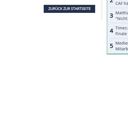
halte angezeigt werden. Damit können personenbezogene
r dazu in unseren Datenschutzhinweisen.
onntag in Führung gebracht. Doch
Aue
, das den
hat, konterte durch
Dimitri Nasarow
(65., 76.). Die
n gegen Düsseldorf (0:3) und Paderborn (3:8)
ünschte Reaktion und drehten die Partie im
abrück
auf seinen Torhüter
Phillip Kühn
verlassen
linski
(63.) und
Florian Ballas
(64.) herausragend
ährigen
Nasarow
kippte die Partie.
ZURÜCK ZUR STARTS