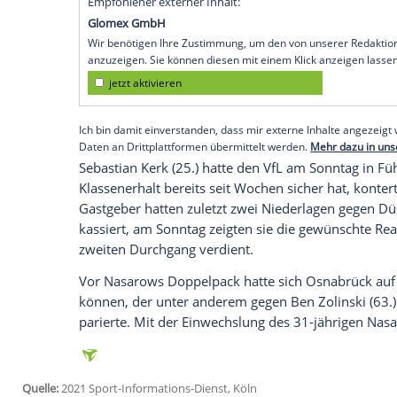
Aue (SID) - Der
VfL Osnabrück
hat den dr
Hand gegeben und muss in der
Relegati
Bundesliga
spielen. Die
Niedersachsen
ve
es, den direkten Konkurrenten
SV Sandh
Mit einem
Sieg
hätte sich der VfL direkt 
gegen den
Ingolstadt
. itemprop="name"
Liga auf dem dritten
Tabellenplatz
abgesc
(18.15 Uhr) und Sonntag (13.30 Uhr) sta
Empfohlener externer Inhalt:
Glomex GmbH
Wir benötigen Ihre Zustimmung, um den von un
anzuzeigen. Sie können diesen mit einem Klick a
jetzt aktivieren