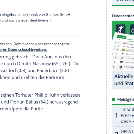
ingend benötigten
Sieg
bei
Erzgebirge Aue
aus der
on
um den
Klassenverbleib
in der 2.
Fußball-
rloren bei den Sachsen 1:2 (1:0) und verpassten
ausen
noch zu überflügeln.
retten können, so muss er nun in zwei "Endspiele"
 />FC
Ingolstadt
./span>, der die Saison in der 3.
hlossen hat. Die Partien finden am Donnerstag
tt, zunächst muss
Osnabrück
nach
Ingolstadt
.
serer Redaktion eingebundenen Inhalt von Glomex GmbH
nzeigen lassen und auch wieder deaktivieren.