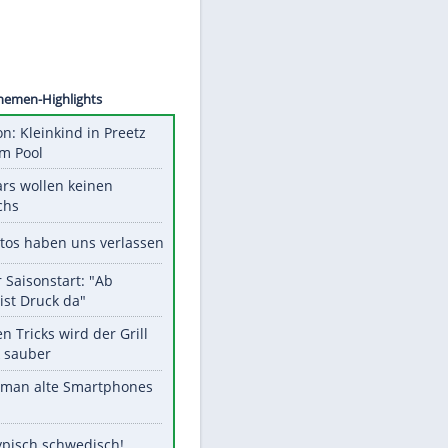
©
SID
Unsere Themen-Highlights
Obduktion: Kleinkind in Preetz
ertrank im Pool
Diese Stars wollen keinen
Nachwuchs