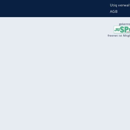
Services
Börse
Jobbörse
Spritpreis aktuell
Wetter
Ferientermine
Partnersuche
Online Angebote
freenet Mobilfunk
freenet Video