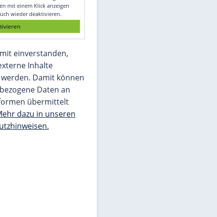
Glomex GmbH
Wir benötigen Ihre Zustimmung, um den
von unserer Redaktion eingebundenen
Inhalt von Glomex GmbH anzuzeigen. Sie
können diesen mit einem Klick anzeigen
lassen und auch wieder deaktivieren.
jetzt aktivieren
Ich bin damit einverstanden,
dass mir externe Inhalte
angezeigt werden. Damit können
personenbezogene Daten an
Drittplattformen übermittelt
werden.
Mehr dazu in unseren
Datenschutzhinweisen.