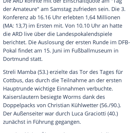
Die
ARD
konnte mit der Einschaltquote am "Tag
der Amateure" am Samstag zufrieden sein. Die 3.
Konferenz ab 16.16 Uhr erlebten 1,64 Millionen
(MA: 13,7) im Ersten mit. Von 10.10 Uhr an hatte
die
ARD
live über die Landespokalendspiele
berichtet. Die Auslosung der ersten Runde im
DFB-
Pokal
findet am 15. Juni im Fußballmuseum in
Dortmund statt.
Streli Mamba (53.) erzielte das Tor des Tages für
Cottbus
, das durch die Teilnahme an der ersten
Hauptrunde wichtige Einnahmen verbuchte.
Kaiserslautern
besiegte Worms dank des
Doppelpacks von
Christian Kühlwetter
(56./90.).
Der Außenseiter war durch Luca Graciotti (40.)
zunächst in Führung gegangen.