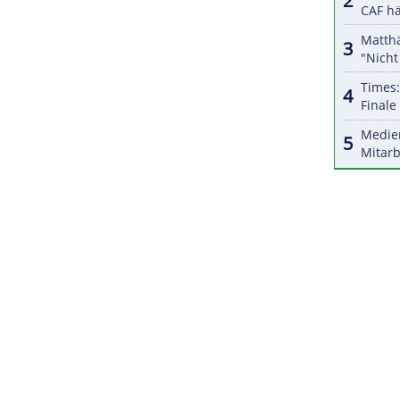
halte angezeigt werden. Damit können personenbezogene
r dazu in unseren Datenschutzhinweisen.
iger in die 3. Liga bereits in den vergangenen
 deutschen Profivereine halten. "Für uns war das
ocker umsetzen. Viel hat sich für uns auch gar
chen, die man eh machen kann. Hier ist das alles
ZURÜCK ZUR STARTS