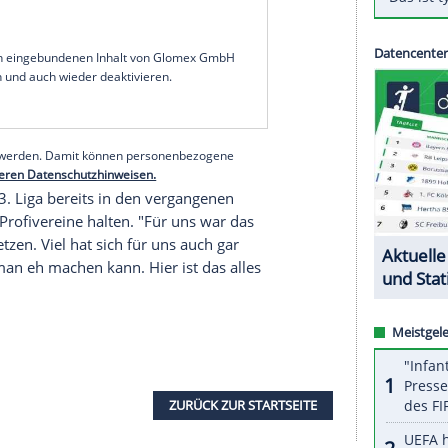
täne-Hotel in der saarländischen
oche freuen wir uns alle", sagte Trainer
Lukas
t
(SID) mit einem breiten Grinsen: "Es ist halt ein
ren."
 komplette Isolation im Hotel des Hauptsponsors
he nimmt man für so ein Spiel auch in Kauf. Die
an dieses Spiel denkt, ist alles halb so
ze dem SID.
serer Redaktion eingebundenen Inhalt von Glomex GmbH
nzeigen lassen und auch wieder deaktivieren.