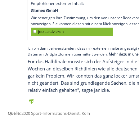
Sensationsteam
am Mittwoch sein Quaran
Landeshauptstadt. "Auf die Quarantäne-W
Kwasniok
dem
Sport-Informations-Diens
notwendiges Übel, das gilt es zu akzeptie
Mittelfeldspieler
Tobias Jänicke
nimmt die
ebenfalls gelassen. "Die Quarantäne-Woc
Zeit kriegen wir irgendwie rum. Wenn man 
schlimm", sagte der Viertelfinaltorschüt
Empfohlener externer Inhalt:
Glomex GmbH
Wir benötigen Ihre Zustimmung, um den von un
anzuzeigen. Sie können diesen mit einem Klick a
jetzt aktivieren