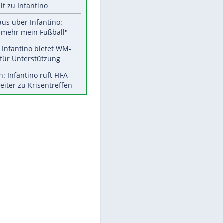
Aktuelle Ergebnisse, Tabellen
und Statistiken
Meistgelesen
"Infanti-No Go":
Pressestimmen zum Verbleib
EITE
des FIFA-Chefs
UEFA hält an FIFA-Boykott fest -
CAF hält zu Infantino
Matthäus über Infantino:
"Nicht mehr mein Fußball"