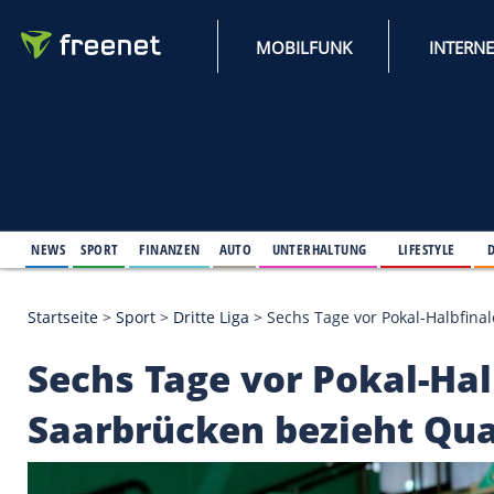
MOBILFUNK
NEWS
SPORT
FINANZEN
AUTO
UNTERHALTUNG
L
Startseite
>
Sport
>
Dritte Liga
>
Sechs Tage vor Pok
Sechs Tage vor Pokal