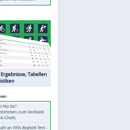
Diese Autos haben uns verlassen
Randale in Dresden: DFB-
Bundesgericht bestätigt Urteil
Mit diesen Tricks wird der Grill
ruckzuck sauber
So nutzt man alte Smartphones
sinnvoll
Das ist typisch schwedisch!
Datencenter