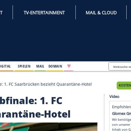
INTERNET
TV-ENTERTAINMENT
♥
IFESTYLE
DIGITAL
SPIELEN
MAIL
DOMAIN
al-Halbfinale: 1. FC Saarbrücken bezieht Quarantäne-Ho
-Halbfinale: 1. FC