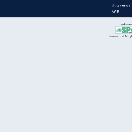
Services
Börse
Jobbörse
Spritpreis aktuell
Wetter
Ferientermine
Partnersuche
Online Angebote
freenet Mobilfunk
freenet Video