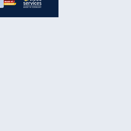
inanzen & Produkte
iscounter-Angebote
Online-Sicherheit
reenet Cloud
Ratenkredit
reenet Mail
Brutto-Netto-Rechner
reenet Webhosting
Rentenrechner
fz-Versicherung
TV-Vergleich