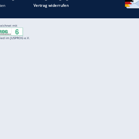
Entertainment
F
Cartoons
Spiele
D
Einbürgerungstest
Videos
f
Führerscheintest
Wissens-Quiz
f
Promi-Quiz
Witze
f
K
freenet
Kundenservice
Gender-Hinweis