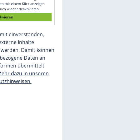
Glomex GmbH
Wir benötigen Ihre Zustimmung, um den
von unserer Redaktion eingebundenen
Inhalt von Glomex GmbH anzuzeigen. Sie
können diesen mit einem Klick anzeigen
lassen und auch wieder deaktivieren.
jetzt aktivieren
Ich bin damit einverstanden,
dass mir externe Inhalte
angezeigt werden. Damit können
personenbezogene Daten an
Drittplattformen übermittelt
werden.
Mehr dazu in unseren
Datenschutzhinweisen.