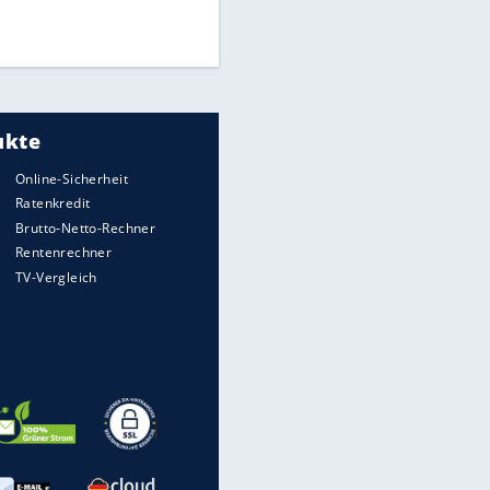
Times: Infantino bietet WM-
Finale für Unterstützung
Medien: Infantino ruft FIFA-
Mitarbeiter zu Krisentreffen