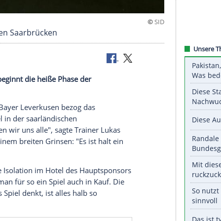
dstrafe gegen Saarbrücken
aarbrücken beginnt die heiße Phase der
le.
artie gegen
Bayer Leverkusen
bezog das