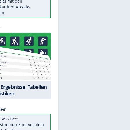
Die größten Mythen über
Medikamente
Braunschweig nach Kantersieg in
Magdeburg an der Spitze
Vorsicht: Diese 17 Dinge hassen
Katzen
Illegales Asphalt-Kartell muss
Mio-Strafe zahlen
Memo-Spiel mit den
meistverkauften Arcade-
Maschinen
Datencenter