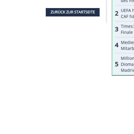
halte angezeigt werden. Damit können personenbezogene
r dazu in unseren Datenschutzhinweisen.
en nach dem
Platzverweis
und unserem
m
auf unserer Seite", sagte
Essens
Sportdirektor
atürlich gern weitergespielt und für einen
erst wüst beschimpft und bekam dann von einem
 ins Gesicht geschüttet. Zuvor hatte er nach der
mann
(36.) erst
Nils Butzen
wegen einer
Notbremse
ängte er gegen die
Gastgeber
noch einen
.+3) zum Ausgleich verwandelte.
ZURÜCK ZUR STARTS