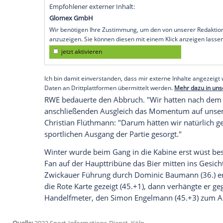
zwischen dem
FSV Zwickau
und
Rot-Weis
abgebrochen. Der mit Bier überschüttete
Sonderbericht
anfertigen, über die Wer
Deutschen Fußball-Bundes (DFB) entsche
"Das ist furchtbar, das ist entsetzlich", 
bei MagentaSport. "Bestimmte Dinge geh
Wir müssen unseren Teil dazu beitragen
Punktabzüge und
Sanktionen
im finanzie
Empfohlener externer Inhalt:
Glomex GmbH
Wir benötigen Ihre Zustimmung, um den von un
anzuzeigen. Sie können diesen mit einem Klick a
jetzt aktivieren