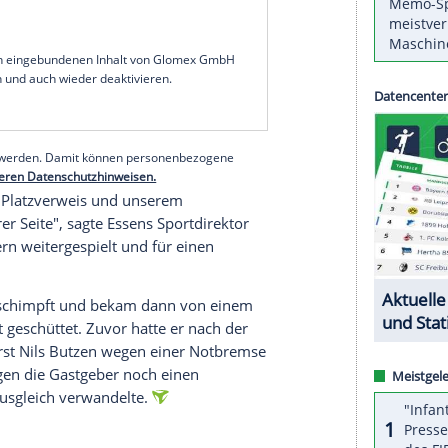
s Essen
in der Halbzeit beim Stand von 1:1
 Unparteiische aus
Hagenbach
wird nun einen
tung der Begegnung muss das
Sportgericht
des
iden.
sagte Frank Fischer, der Sprecher des FSV-Vorstands,
en einfach nicht. Das wird
Konsequenzen
haben.
, dass wir dagegen vorgehen. Wir können weder
llen Bereich gebrauchen", sagte Fischer.
serer Redaktion eingebundenen Inhalt von Glomex GmbH
nzeigen lassen und auch wieder deaktivieren.