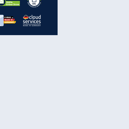
inanzen & Produkte
iscounter-Angebote
Online-Sicherheit
reenet Cloud
Ratenkredit
reenet Mail
Brutto-Netto-Rechner
reenet Webhosting
Rentenrechner
fz-Versicherung
TV-Vergleich