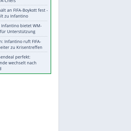
Aktuelle Ergebnisse, Tabellen
und Statistiken
Meistgelesen
"Infanti-No Go":
Pressestimmen zum Verbleib
des FIFA-Chefs
UEFA hält an FIFA-Boykott fest -
EITE
CAF hält zu Infantino