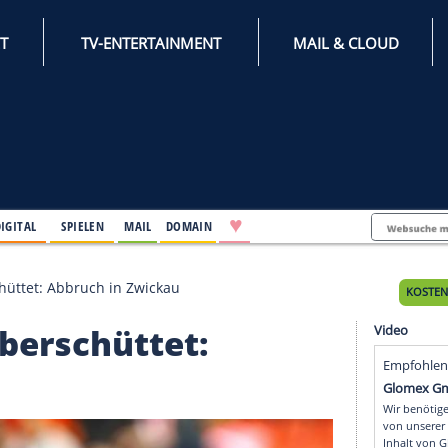
INTERNET
TV-ENTERTAINMENT
♥
IFESTYLE
DIGITAL
SPIELEN
MAIL
DOMAIN
 Bier überschüttet: Abbruch in Zwickau
ier überschüttet: