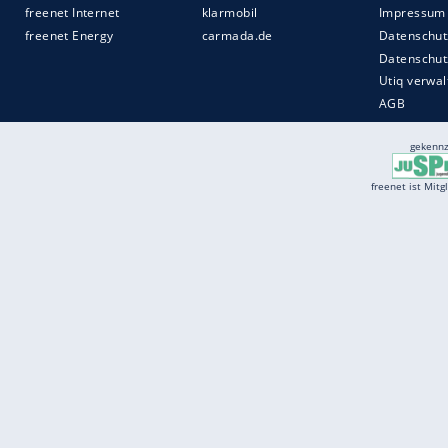
Services
Börse
Jobbörse
Spritpreis aktuell
Wetter
Ferientermine
Partnersuche