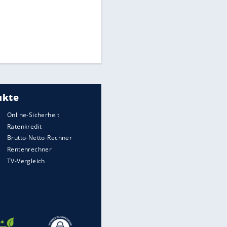
Times: Infantino bietet WM-
Finale für Unterstützung
Medien: Infantino ruft FIFA-
Mitarbeiter zu Krisentreffen
Millionendeal perfekt:
Diomande wechselt nach
Madrid