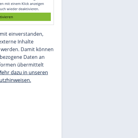
Glomex GmbH
Wir benötigen Ihre Zustimmung, um den
von unserer Redaktion eingebundenen
Inhalt von Glomex GmbH anzuzeigen. Sie
können diesen mit einem Klick anzeigen
lassen und auch wieder deaktivieren.
jetzt aktivieren
Ich bin damit einverstanden,
dass mir externe Inhalte
angezeigt werden. Damit können
personenbezogene Daten an
Drittplattformen übermittelt
werden.
Mehr dazu in unseren
Datenschutzhinweisen.