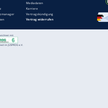
Entertainment
F
Cartoons
Spiele
D
Einbürgerungstest
Videos
f
Führerscheintest
Wissens-Quiz
f
Promi-Quiz
Witze
f
K