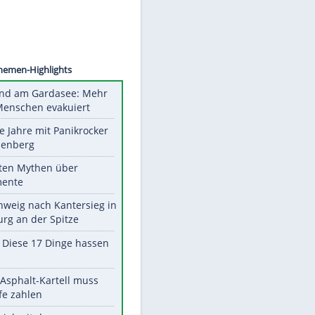
©
SID
Unsere Themen-Highlights
Waldbrand am Gardasee: Mehr
als 200 Menschen evakuiert
Durch die Jahre mit Panikrocker
Udo Lindenberg