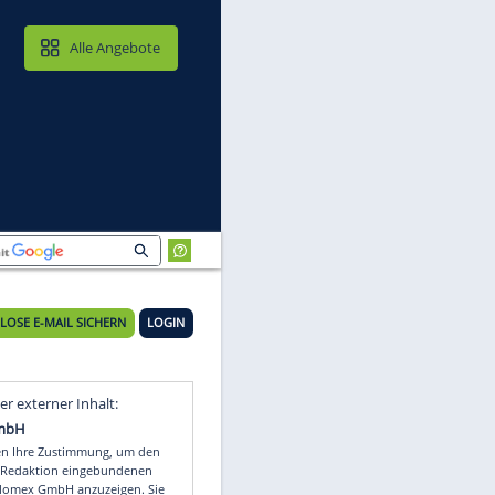
MAIL & CLOUD
Alle Angebote
KOSTENLOSE E-MAIL SICHERN
LOGIN
Video
Empfohlener externer Inhalt: