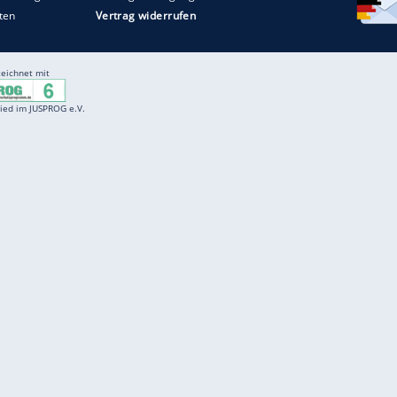
Entertainment
F
Cartoons
Spiele
D
Einbürgerungstest
Videos
f
Führerscheintest
Wissens-Quiz
f
Promi-Quiz
Witze
f
K
freenet
Kundenservice
Gender-Hinweis