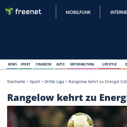
MOBILFUNK
NEWS
SPORT
FINANZEN
AUTO
UNTERHALTUNG
L
Startseite
>
Sport
>
Dritte Liga
>
Rangelow kehrt zu 
Rangelow kehrt zu E