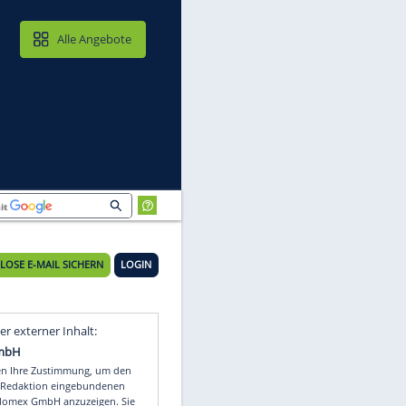
MAIL & CLOUD
Alle Angebote
KOSTENLOSE E-MAIL SICHERN
LOGIN
Video
Empfohlener externer Inhalt: