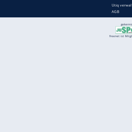
Services
Börse
Jobbörse
Spritpreis aktuell
Wetter
Ferientermine
Partnersuche
Online Angebote
freenet Mobilfunk
freenet Video