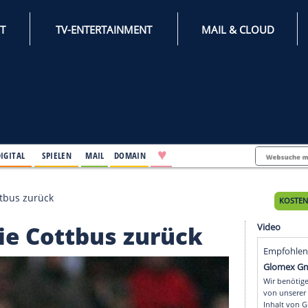
INTERNET
TV-ENTERTAINMENT
♥
IFESTYLE
DIGITAL
SPIELEN
MAIL
DOMAIN
Energie Cottbus zurück
nergie Cottbus zurück