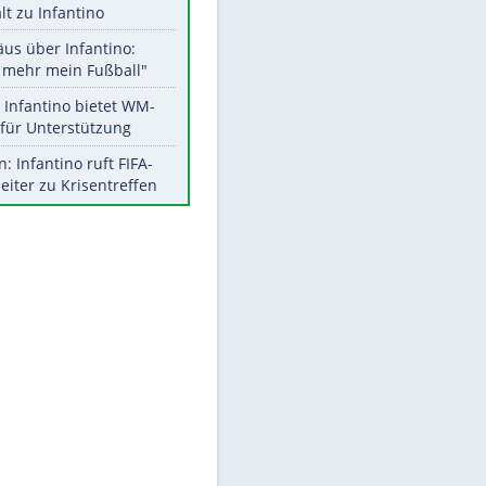
EITE
Aktuelle Ergebnisse, Tabellen
und Statistiken
Meistgelesen
"Infanti-No Go":
Pressestimmen zum Verbleib
des FIFA-Chefs
UEFA hält an FIFA-Boykott fest -
CAF hält zu Infantino
Matthäus über Infantino:
"Nicht mehr mein Fußball"