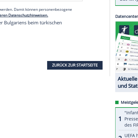
en Klassenerhalt helfen kann und freuen uns
ebot angenommen und sich zum dritten Mal für den
e-Trainer Claus-Dieter Wollitz.
serer Redaktion eingebundenen Inhalt von Glomex GmbH
nzeigen lassen und auch wieder deaktivieren.
halte angezeigt werden. Damit können personenbezogene
r dazu in unseren Datenschutzhinweisen.
ionalspieler Bulgariens beim türkischen