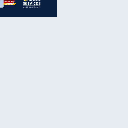
inanzen & Produkte
iscounter-Angebote
Online-Sicherheit
reenet Cloud
Ratenkredit
reenet Mail
Brutto-Netto-Rechner
reenet Webhosting
Rentenrechner
fz-Versicherung
TV-Vergleich