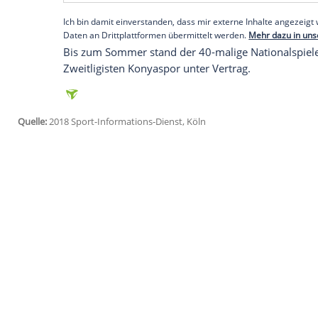
"Wir glauben, dass er uns im Kampf um d
sehr, dass er schlussendlich unser Ang
FC Energie entschieden hat", sagte Energi
Empfohlener externer Inhalt:
Glomex GmbH
Wir benötigen Ihre Zustimmung, um den von un
anzuzeigen. Sie können diesen mit einem Klick a
jetzt aktivieren
Ich bin damit einverstanden, dass mir externe In
Daten an Drittplattformen übermittelt werden.
Meh
Bis zum Sommer stand der 40-malige Nat
Zweitligisten Konyaspor unter Vertrag.