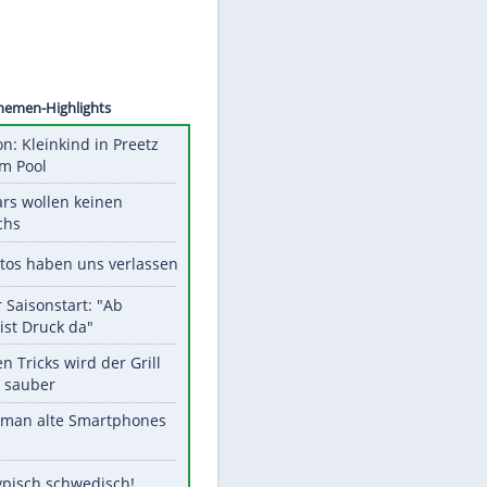
©
SID
Unsere Themen-Highlights
Obduktion: Kleinkind in Preetz
ertrank im Pool
Diese Stars wollen keinen
Nachwuchs