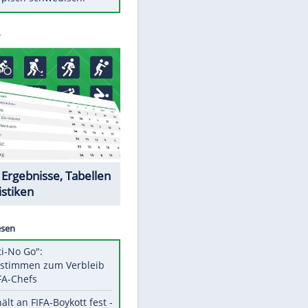
Diese Autos haben uns verlassen
Klose vor Saisonstart: "Ab
Sonntag ist Druck da"
Mit diesen Tricks wird der Grill
ruckzuck sauber
So nutzt man alte Smartphones
sinnvoll
Das ist typisch schwedisch!
Datencenter