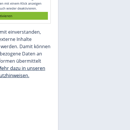
Glomex GmbH
Wir benötigen Ihre Zustimmung, um den
von unserer Redaktion eingebundenen
Inhalt von Glomex GmbH anzuzeigen. Sie
können diesen mit einem Klick anzeigen
lassen und auch wieder deaktivieren.
jetzt aktivieren
Ich bin damit einverstanden,
dass mir externe Inhalte
angezeigt werden. Damit können
personenbezogene Daten an
Drittplattformen übermittelt
werden.
Mehr dazu in unseren
Datenschutzhinweisen.