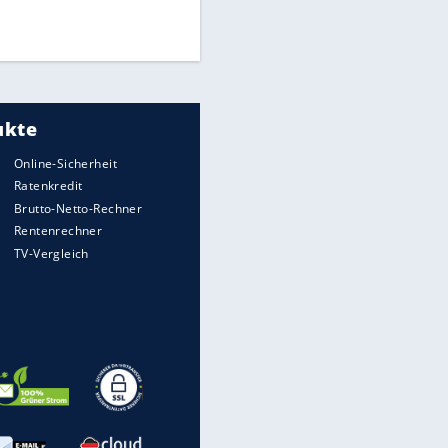
Times: Infantino bietet WM-
Finale für Unterstützung
Medien: Infantino ruft FIFA-
Mitarbeiter zu Krisentreffen