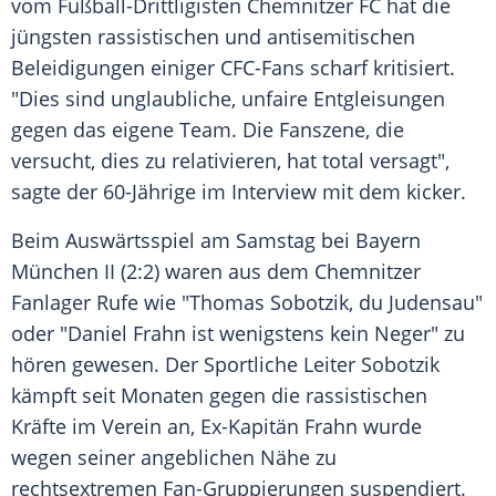
vom Fußball-Drittligisten
Chemnitzer FC
hat die
jüngsten rassistischen und antisemitischen
Beleidigungen
einiger CFC-Fans scharf kritisiert.
"Dies sind unglaubliche, unfaire Entgleisungen
gegen das eigene Team. Die Fanszene, die
versucht, dies zu relativieren, hat total versagt",
sagte der 60-Jährige im Interview mit dem kicker.
Beim Auswärtsspiel am Samstag bei
Bayern
München II
(2:2) waren aus dem Chemnitzer
Fanlager Rufe wie "
Thomas Sobotzik
, du Judensau"
oder "
Daniel Frahn
ist wenigstens kein Neger" zu
hören gewesen. Der Sportliche Leiter
Sobotzik
kämpft seit Monaten gegen die rassistischen
Kräfte im Verein an, Ex-Kapitän
Frahn
wurde
wegen seiner angeblichen Nähe zu
rechtsextremen Fan-Gruppierungen suspendiert.