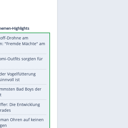
©
SID
Unsere Themen-Highlights
Sprengstoff-Drohne am
Flughafen: "Fremde Mächte" am
Werk?
Diese Promi-Outfits sorgten für