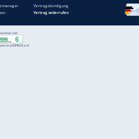
Entertainment
F
Cartoons
Spiele
D
Einbürgerungstest
Videos
f
Führerscheintest
Wissens-Quiz
f
Promi-Quiz
Witze
f
K
freenet