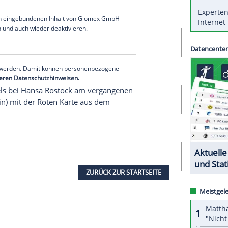
nem
Innenraumverbot
für ein Spiel belegt worden.
schen Fußball-Bundes (
DFB
) am Montag. Der 49-
m
FSV Zwickau
am kommenden Samstag (14.00
dion-Innenraum noch in den Umkleidekabinen, im
lten. Er darf mit der Mannschaft weder
ten.
serer Redaktion eingebundenen Inhalt von Glomex GmbH
nzeigen lassen und auch wieder deaktivieren.
halte angezeigt werden. Damit können personenbezogene