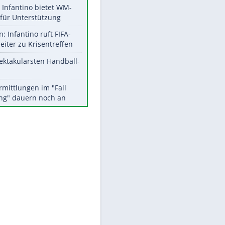
Aktuelle Ergebnisse, Tabellen
und Statistiken
EITE
Meistgelesen
Matthäus über Infantino:
"Nicht mehr mein Fußball"
Times: Infantino bietet WM-
Finale für Unterstützung