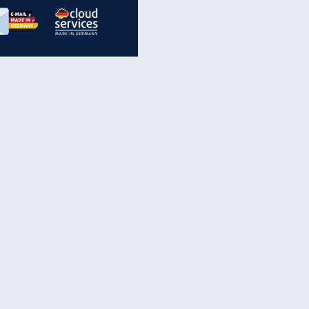
inanzen & Produkte
iscounter-Angebote
Online-Sicherheit
reenet Cloud
Ratenkredit
reenet Mail
Brutto-Netto-Rechner
reenet Webhosting
Rentenrechner
fz-Versicherung
TV-Vergleich