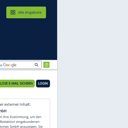
MAIL & CLOUD
Alle Angebote
KOSTENLOSE E-MAIL SICHERN
LOGIN
Video
Empfohlener externer Inhalt: