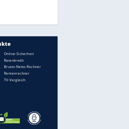
Medien: Infantino ruft FIFA-
Mitarbeiter zu Krisentreffen
Die spektakulärsten Handball-
Bilder
DFB: Ermittlungen im "Fall
Freigang" dauern noch an