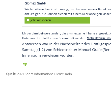
wegen unsportlichen Verhaltens mit ei
Das entschied das Sportgericht des Deut
Jährige verpasst damit das Duell mit de
Uhr/MagentaSport).
Antwerpen
darf sich dann weder im Sta
Spielertunnel oder im Kabinengang aufha
unmittelbar noch mittelbar in Kontakt tre
Empfohlener externer Inhalt:
Glomex GmbH
Wir benötigen Ihre Zustimmung, um den von un
anzuzeigen. Sie können diesen mit einem Klick a
jetzt aktivieren
Ich bin damit einverstanden, dass mir externe In