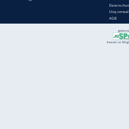
Services
Börse
Jobbörse
Spritpreis aktuell
Wetter
Ferientermine
Partnersuche
Online Angebote