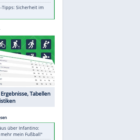
Aufruhr!
Was bei der Vogelfütterung
wirklich sinnvoll ist
Die schlimmsten Bad Boys der
Sportwelt
Im Zeitraffer: Die Entwicklung
des Lenkrades
So sollte man Ohren auf keinen
Fall reinigen
Experten-Tipps: Sicherheit im
Internet
Datencenter