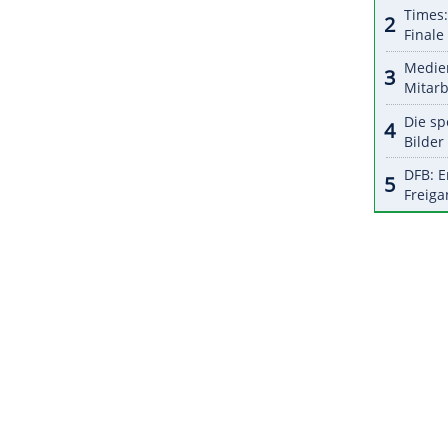
r dazu in unseren Datenschutzhinweisen.
Drittligaspiels bei Hansa Rostock am vergangenen
Gräfe (Berlin) mit der Roten Karte aus dem
ZURÜCK ZUR STARTS