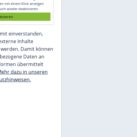
Glomex GmbH
Wir benötigen Ihre Zustimmung, um den
von unserer Redaktion eingebundenen
Inhalt von Glomex GmbH anzuzeigen. Sie
können diesen mit einem Klick anzeigen
lassen und auch wieder deaktivieren.
jetzt aktivieren
Ich bin damit einverstanden,
dass mir externe Inhalte
angezeigt werden. Damit können
personenbezogene Daten an
Drittplattformen übermittelt
werden.
Mehr dazu in unseren
Datenschutzhinweisen.