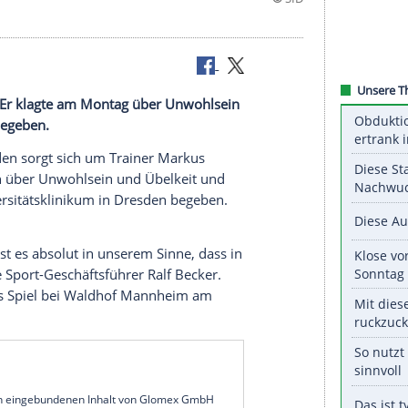
auczinski
. Er klagte am Montag über
Unwohlsein
sklinikum
begeben.
namo Dresden
sorgt sich um Trainer
Markus
ontagmorgen über
Unwohlsein
und
Übelkeit
und
en ins
Universitätsklinikum
in
Dresden
begeben.