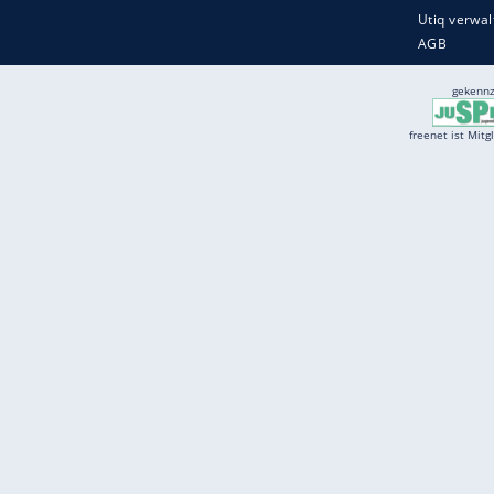
Services
Börse
Jobbörse
Spritpreis aktuell
Wetter
Ferientermine
Partnersuche
Online Angebote
freenet Mobilfunk
freenet Video