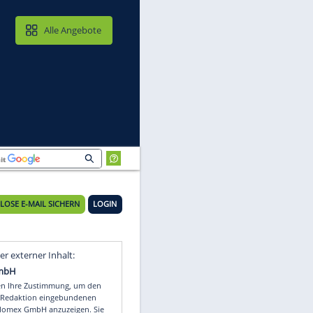
MAIL & CLOUD
Alle Angebote
KOSTENLOSE E-MAIL SICHERN
LOGIN
Video
Empfohlener externer Inhalt: