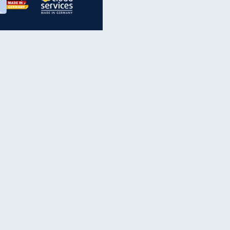
inanzen & Produkte
iscounter-Angebote
Online-Sicherheit
reenet Cloud
Ratenkredit
reenet Mail
Brutto-Netto-Rechner
reenet Webhosting
Rentenrechner
fz-Versicherung
TV-Vergleich