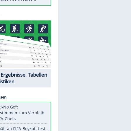
Diese Autos haben uns verlassen
Klose vor Saisonstart: "Ab
Sonntag ist Druck da"
Mit diesen Tricks wird der Grill
ruckzuck sauber
So nutzt man alte Smartphones
sinnvoll
Das ist typisch schwedisch!
Datencenter