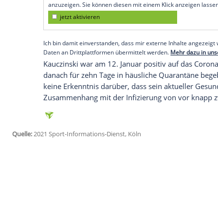
Das teilten die Sachsen am Montagabend
"Die Gesundheit ist das Wichtigste im Leb
dieser Situation kein Risiko eingegangen
Co-Trainer
Heiko Scholz
wird die Mannsc
Dienstag (19.00 Uhr) vorbereiten.
Empfohlener externer Inhalt:
Glomex GmbH
Wir benötigen Ihre Zustimmung, um den von un
anzuzeigen. Sie können diesen mit einem Klick a
jetzt aktivieren
Ich bin damit einverstanden, dass mir externe In
Daten an Drittplattformen übermittelt werden.
Meh
Kauczinski
war am 12. Januar positiv auf