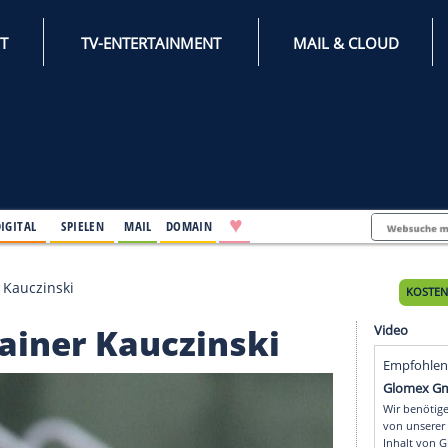
INTERNET
TV-ENTERTAINMENT
♥
IFESTYLE
DIGITAL
SPIELEN
MAIL
DOMAIN
 um Trainer Kauczinski
um Trainer Kauczinski