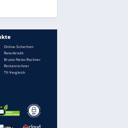
Times: Infantino bietet WM-
Finale für Unterstützung
Medien: Infantino ruft FIFA-
Mitarbeiter zu Krisentreffen