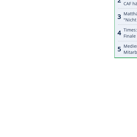
ntäne begeben. Bisher gibt es laut Vereinsangaben
eller Gesundheitszustand im direkten
vor knapp zwei Wochen steht.
ZURÜCK ZUR STARTS