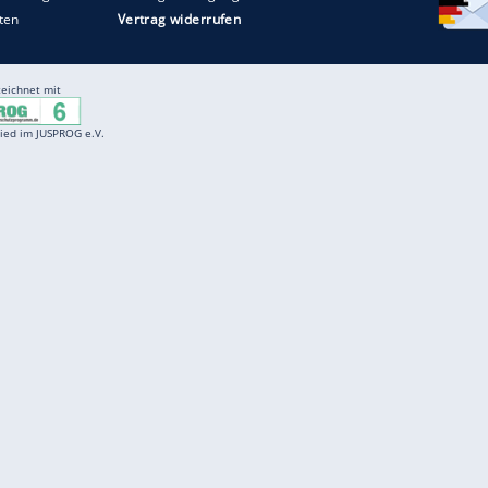
Entertainment
F
Cartoons
Spiele
D
Einbürgerungstest
Videos
f
Führerscheintest
Wissens-Quiz
f
Promi-Quiz
Witze
f
K
freenet
Kundenservice
Gender-Hinweis