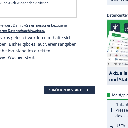
 mit.
en, daher ist es absolut in unserem Sinne, dass in
 wird", sagte Sport-Geschäftsführer
Ralf Becker
.
haft auf das Spiel bei Waldhof Mannheim am
serer Redaktion eingebundenen Inhalt von Glomex GmbH
nzeigen lassen und auch wieder deaktivieren.
halte angezeigt werden. Damit können personenbezogene
r dazu in unseren Datenschutzhinweisen.
 das Coronavirus getestet worden und hatte sich