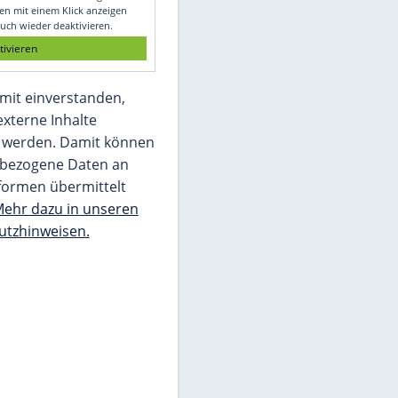
Glomex GmbH
Wir benötigen Ihre Zustimmung, um den
von unserer Redaktion eingebundenen
Inhalt von Glomex GmbH anzuzeigen. Sie
können diesen mit einem Klick anzeigen
lassen und auch wieder deaktivieren.
jetzt aktivieren
Ich bin damit einverstanden,
dass mir externe Inhalte
angezeigt werden. Damit können
personenbezogene Daten an
Drittplattformen übermittelt
werden.
Mehr dazu in unseren
Datenschutzhinweisen.