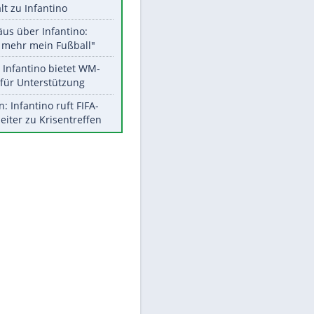
Aktuelle Ergebnisse, Tabellen
und Statistiken
EITE
Meistgelesen
"Infanti-No Go":
Pressestimmen zum Verbleib
des FIFA-Chefs
UEFA hält an FIFA-Boykott fest -
CAF hält zu Infantino
Matthäus über Infantino:
"Nicht mehr mein Fußball"