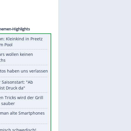
©
SID
Unsere Themen-Highlights
Obduktion: Kleinkind in Preetz
ertrank im Pool
Diese Stars wollen keinen
Nachwuchs