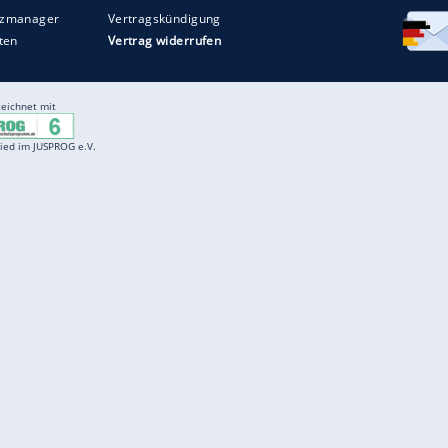
Entertainment
F
Cartoons
Spiele
D
Einbürgerungstest
Videos
f
Führerscheintest
Wissens-Quiz
f
Promi-Quiz
Witze
f
K
freenet