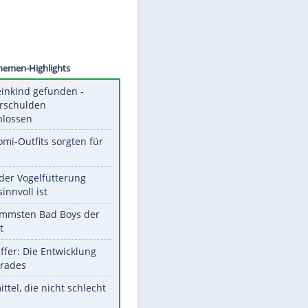
©
SID
Unsere Themen-Highlights
Totes Kleinkind gefunden -
Fremdverschulden
ausgeschlossen
Diese Promi-Outfits sorgten für