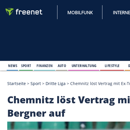
MOBILFUNK
NEWS
SPORT
FINANZEN
AUTO
UNTERHALTUNG
L
Startseite
>
Sport
>
Dritte Liga
>
Chemnitz löst Vertr
Chemnitz löst Vertra