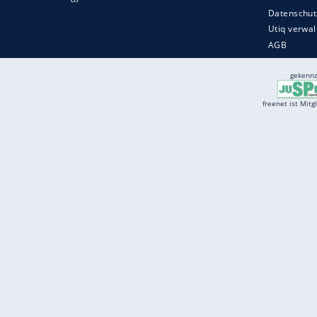
Services
Börse
Jobbörse
Spritpreis aktuell
Wetter
Ferientermine
Partnersuche
Online Angebote