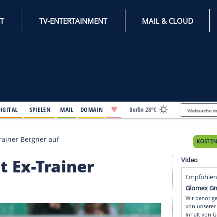
INTERNET
TV-ENTERTAINMENT
♥
IFESTYLE
DIGITAL
SPIELEN
MAIL
DOMAIN
Berli
ag mit Ex-Trainer Bergner auf
g mit Ex-Trainer