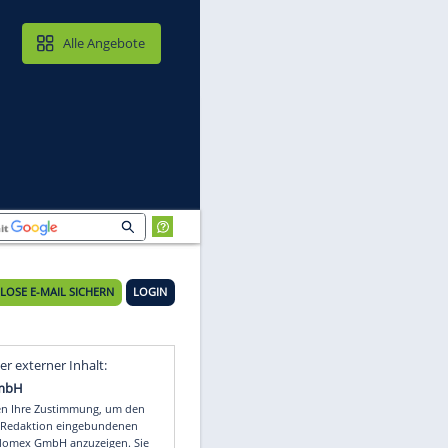
MAIL & CLOUD
Alle Angebote
n
28°C
KOSTENLOSE E-MAIL SICHERN
LOGIN
Video
Empfohlener externer Inhalt: