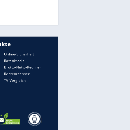
Medien: Infantino ruft FIFA-
Mitarbeiter zu Krisentreffen
Die spektakulärsten Handball-
Bilder
DFB: Ermittlungen im "Fall
Freigang" dauern noch an