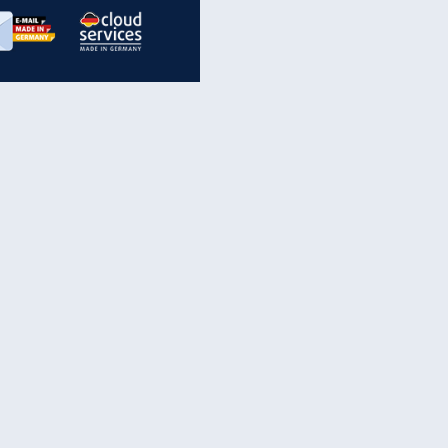
inanzen & Produkte
iscounter-Angebote
Online-Sicherheit
reenet Cloud
Ratenkredit
reenet Mail
Brutto-Netto-Rechner
reenet Webhosting
Rentenrechner
fz-Versicherung
TV-Vergleich