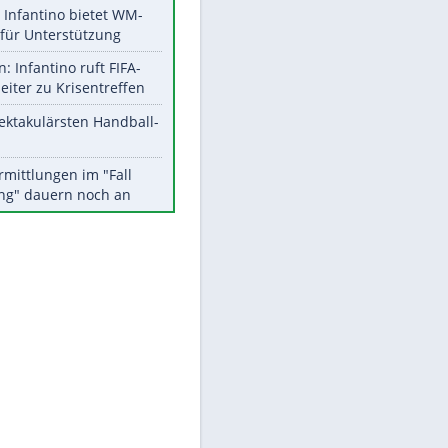
Aktuelle Ergebnisse, Tabellen
und Statistiken
Meistgelesen
Matthäus über Infantino:
"Nicht mehr mein Fußball"
Times: Infantino bietet WM-
Finale für Unterstützung