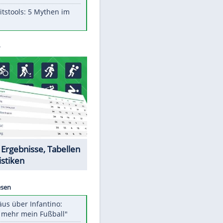
Aufruhr!
Was bei der Vogelfütterung
wirklich sinnvoll ist
Die schlimmsten Bad Boys der
Sportwelt
Im Zeitraffer: Die Entwicklung
des Lenkrades
EITE
Lebensmittel, die nicht schlecht
werden
Sicherheitstools: 5 Mythen im
Check
Datencenter