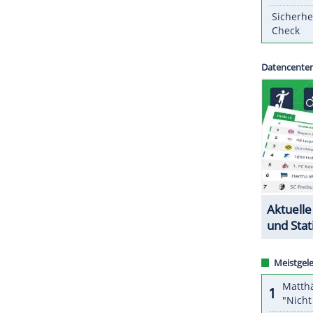
tlich auf eine Aufhebung ab 31. März, wie der
im September des Vorjahres durch
Patrick
mt des Cheftrainers im Januar 2018 übernommen.
ZURÜCK ZUR STARTS