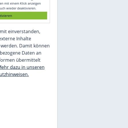
Glomex GmbH
Wir benötigen Ihre Zustimmung, um den
von unserer Redaktion eingebundenen
Inhalt von Glomex GmbH anzuzeigen. Sie
können diesen mit einem Klick anzeigen
lassen und auch wieder deaktivieren.
jetzt aktivieren
Ich bin damit einverstanden,
dass mir externe Inhalte
angezeigt werden. Damit können
personenbezogene Daten an
Drittplattformen übermittelt
werden.
Mehr dazu in unseren
Datenschutzhinweisen.