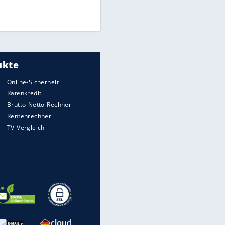
UEFA hält an FIFA-Boykott fest -
CAF hält zu Infantino
Medien: Infantino ruft FIFA-
Mitarbeiter zu Krisentreffen