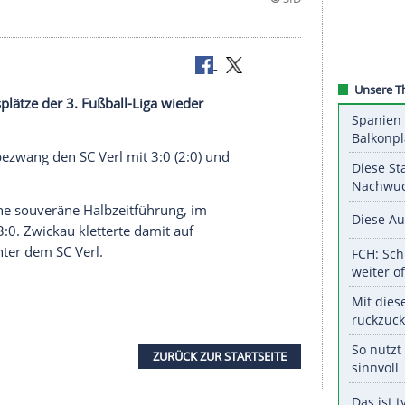
die
Abstiegsplätze
der 3. Fußball-Liga wieder
estigt.
oe Enochs
bezwang den
SC Verl
mit 3:0 (2:0) und
e Sieg.