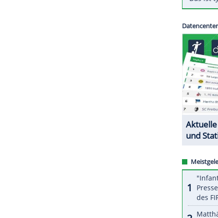
rgten für eine souveräne Halbzeitführung, im
th
(64.) auf 3:0.
Zwickau
kletterte damit auf
drei Ränge hinter dem
SC Verl
.
ZURÜCK ZUR STARTS