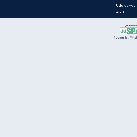
Services
Börse
Jobbörse
Spritpreis aktuell
Wetter
Ferientermine
Partnersuche
Online Angebote
freenet Mobilfunk
freenet Video