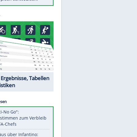
Diese Autos haben uns verlassen
FCH: Schmidt lässt Zukunft
weiter offen
Mit diesen Tricks wird der Grill
ruckzuck sauber
So nutzt man alte Smartphones
EITE
sinnvoll
Das ist typisch schwedisch!
Datencenter