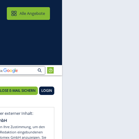
MAIL & CLOUD
Alle Angebote
KOSTENLOSE E-MAIL SICHERN
LOGIN
Video
Empfohlener externer Inhalt: