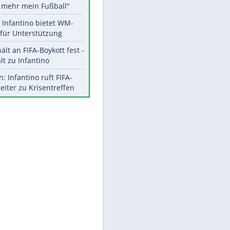
Aktuelle Ergebnisse, Tabellen
und Statistiken
Meistgelesen
"Infanti-No Go":
Pressestimmen zum Verbleib
des FIFA-Chefs
Matthäus über Infantino:
"Nicht mehr mein Fußball"
Times: Infantino bietet WM-
Finale für Unterstützung