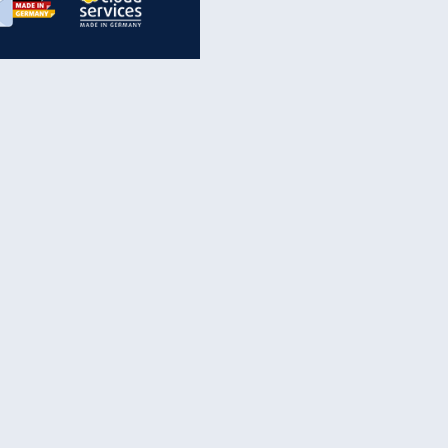
inanzen & Produkte
iscounter-Angebote
Online-Sicherheit
reenet Cloud
Ratenkredit
reenet Mail
Brutto-Netto-Rechner
reenet Webhosting
Rentenrechner
fz-Versicherung
TV-Vergleich