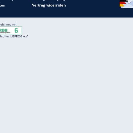
Entertainment
F
Cartoons
Spiele
D
Einbürgerungstest
Videos
f
Führerscheintest
Wissens-Quiz
f
Promi-Quiz
Witze
f
K
freenet
Kundenservice
Gender-Hinweis