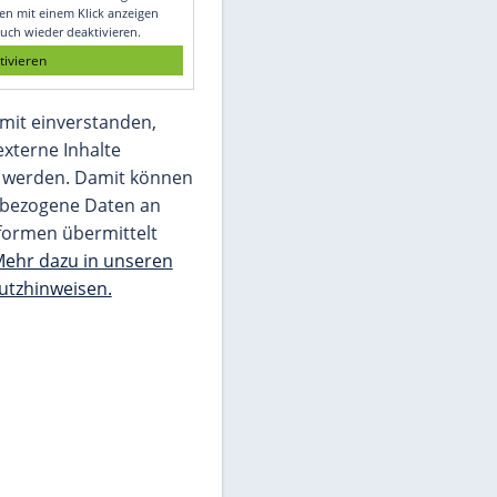
Glomex GmbH
Wir benötigen Ihre Zustimmung, um den
von unserer Redaktion eingebundenen
Inhalt von Glomex GmbH anzuzeigen. Sie
können diesen mit einem Klick anzeigen
lassen und auch wieder deaktivieren.
jetzt aktivieren
Ich bin damit einverstanden,
dass mir externe Inhalte
angezeigt werden. Damit können
personenbezogene Daten an
Drittplattformen übermittelt
werden.
Mehr dazu in unseren
Datenschutzhinweisen.