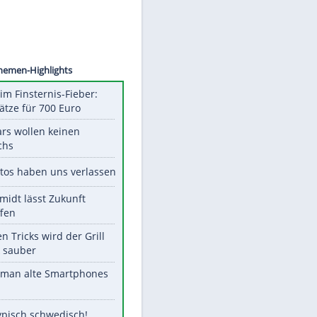
©
SID
Unsere Themen-Highlights
Spanien im Finsternis-Fieber:
Balkonplätze für 700 Euro
Diese Stars wollen keinen
Nachwuchs