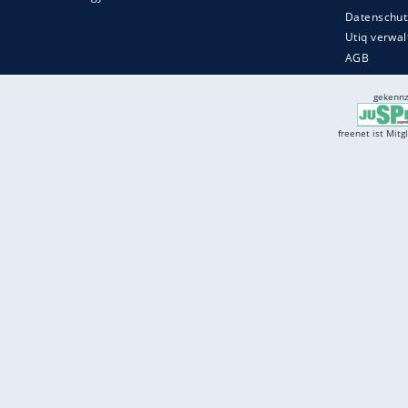
Services
Börse
Jobbörse
Spritpreis aktuell
Wetter
Ferientermine
Partnersuche
Online Angebote