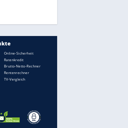
Times: Infantino bietet WM-
Finale für Unterstützung
Medien: Infantino ruft FIFA-
Mitarbeiter zu Krisentreffen
DFB: Ermittlungen im "Fall
Freigang" dauern noch an