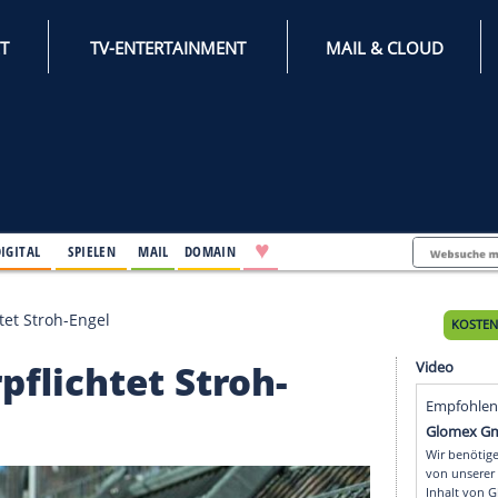
INTERNET
TV-ENTERTAINMENT
♥
IFESTYLE
DIGITAL
SPIELEN
MAIL
DOMAIN
ng verpflichtet Stroh-Engel
g verpflichtet Stroh-