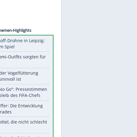
©
SID
Unsere Themen-Highlights
Sprengstoff-Drohne in Leipzig:
Semtex im Spiel
Diese Promi-Outfits sorgten für
Aufruhr!