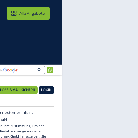
MAIL & CLOUD
Alle Angebote
KOSTENLOSE E-MAIL SICHERN
LOGIN
Video
Empfohlener externer Inhalt: