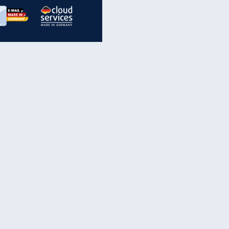
inanzen & Produkte
iscounter-Angebote
Online-Sicherheit
reenet Cloud
Ratenkredit
reenet Mail
Brutto-Netto-Rechner
reenet Webhosting
Rentenrechner
fz-Versicherung
TV-Vergleich