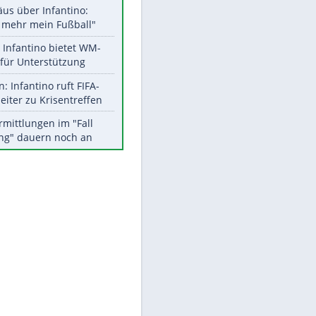
Aktuelle Ergebnisse, Tabellen
und Statistiken
Meistgelesen
"Infanti-No Go":
Pressestimmen zum Verbleib
des FIFA-Chefs
Matthäus über Infantino:
"Nicht mehr mein Fußball"