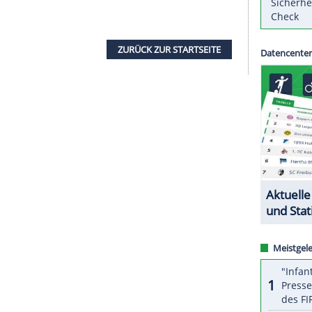
Vgg Unterhaching
hat für die
Offensive
Dominik
 Donnerstag mitteilte, kommt der 33 Jahre alte
ger
Karlsruher SC
und unterschrieb einen Vertrag
gerade unseren Talenten weiterhelfen", sagte
Eintracht Frankfurt und Darmstadt 98 insgesamt
te er in 49 Spielen elf Tore. In der Saison 2013/14
hützenkönig.
ZURÜCK ZUR STARTS