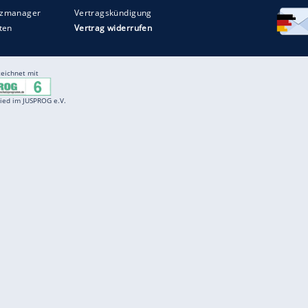
Entertainment
F
Cartoons
Spiele
D
Einbürgerungstest
Videos
f
Führerscheintest
Wissens-Quiz
f
Promi-Quiz
Witze
f
K
freenet