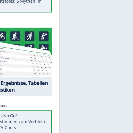
Was bei der Vogelfütterung
wirklich sinnvoll ist
"Infanti-No Go": Pressestimmen
zum Verbleib des FIFA-Chefs
Im Zeitraffer: Die Entwicklung
des Lenkrades
Lebensmittel, die nicht schlecht
werden
Sicherheitstools: 5 Mythen im
Check
EITE
Datencenter