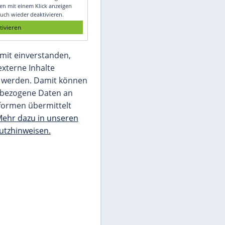
Glomex GmbH
Wir benötigen Ihre Zustimmung, um den
von unserer Redaktion eingebundenen
Inhalt von Glomex GmbH anzuzeigen. Sie
können diesen mit einem Klick anzeigen
lassen und auch wieder deaktivieren.
jetzt aktivieren
Ich bin damit einverstanden,
dass mir externe Inhalte
angezeigt werden. Damit können
personenbezogene Daten an
Drittplattformen übermittelt
werden.
Mehr dazu in unseren
Datenschutzhinweisen.