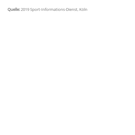
Unterhaching
(SID) - Fußball-Drittligist
Sp
Stroh-Engel
verpflichtet. Wie der Klub am
Stürmer ablösefrei von Zweitliga-Aufstei
bis 2021. "Mit seiner Erfahrung wird er 
Trainer
Claus Schromm
.
Stroh-Engel
stand in der Bundesliga für 
22 Mal auf dem Feld, in der 2. Liga erziel
wurde er mit 27 Treffern Drittliga-Torsc
Quelle:
2019 Sport-Informations-Dienst, Köln