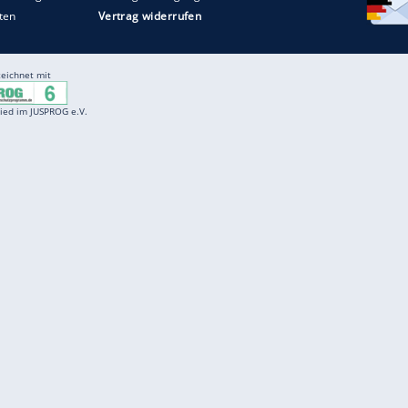
Entertainment
F
Cartoons
Spiele
D
Einbürgerungstest
Videos
f
Führerscheintest
Wissens-Quiz
f
Promi-Quiz
Witze
f
K
freenet
Kundenservice
Gender-Hinweis