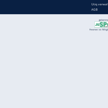
Services
Börse
Jobbörse
Spritpreis aktuell
Wetter
Ferientermine
Partnersuche
Online Angebote
freenet Mobilfunk
freenet Video