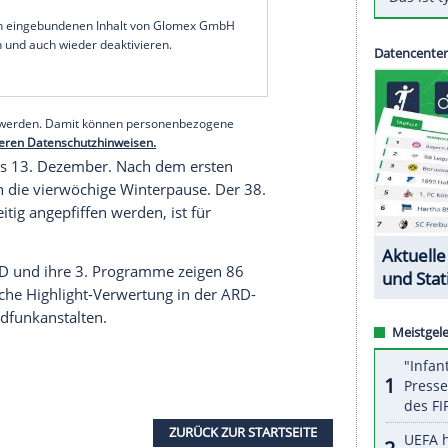
nd
(DFB) am Donnerstag bekannt gab, findet das
eitag, 23. Juli um 19.00 Uhr an der
Bremer
Partie live.
, die vom 24. bis 26. Juli stattfinden, werden am
 Unter anderem treffen die früheren
Eintracht Braunschweig
sowie
Waldhof
Mannheim
llen aufeinander.
serer Redaktion eingebundenen Inhalt von Glomex GmbH
nzeigen lassen und auch wieder deaktivieren.
halte angezeigt werden. Damit können personenbezogene
r dazu in unseren Datenschutzhinweisen.