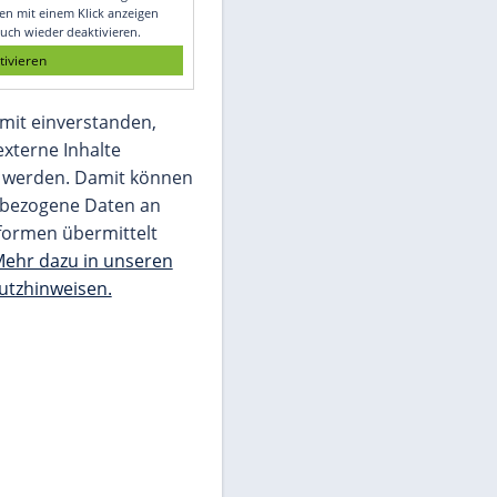
Glomex GmbH
Wir benötigen Ihre Zustimmung, um den
von unserer Redaktion eingebundenen
Inhalt von Glomex GmbH anzuzeigen. Sie
können diesen mit einem Klick anzeigen
lassen und auch wieder deaktivieren.
jetzt aktivieren
Ich bin damit einverstanden,
dass mir externe Inhalte
angezeigt werden. Damit können
personenbezogene Daten an
Drittplattformen übermittelt
werden.
Mehr dazu in unseren
Datenschutzhinweisen.