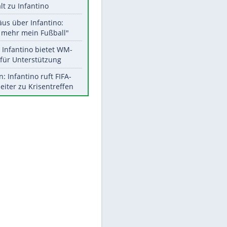
Aktuelle Ergebnisse, Tabellen
und Statistiken
Meistgelesen
"Infanti-No Go":
Pressestimmen zum Verbleib
des FIFA-Chefs
EITE
UEFA hält an FIFA-Boykott fest -
CAF hält zu Infantino
Matthäus über Infantino:
"Nicht mehr mein Fußball"