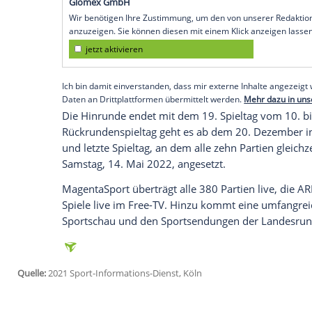
Köln (SID) - Wie der
Deutsche Fußball-Bu
Eröffnungsspiel
der Saison 2021/22 am Fr
Brücke
statt.
MagentaSport
überträgt die 
Die weiteren Partien des ersten Spieltags
kommenden Montag zeitgenau terminiert.
Bundesligisten
1. FC Kaiserslautern
und
und der
1. FC Magdeburg
in direkten Due
Empfohlener externer Inhalt:
Glomex GmbH
Wir benötigen Ihre Zustimmung, um den von un
anzuzeigen. Sie können diesen mit einem Klick a
jetzt aktivieren
Ich bin damit einverstanden, dass mir externe In
Daten an Drittplattformen übermittelt werden.
Meh