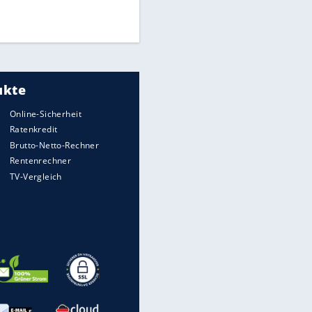
Times: Infantino bietet WM-
Finale für Unterstützung
Medien: Infantino ruft FIFA-
Mitarbeiter zu Krisentreffen