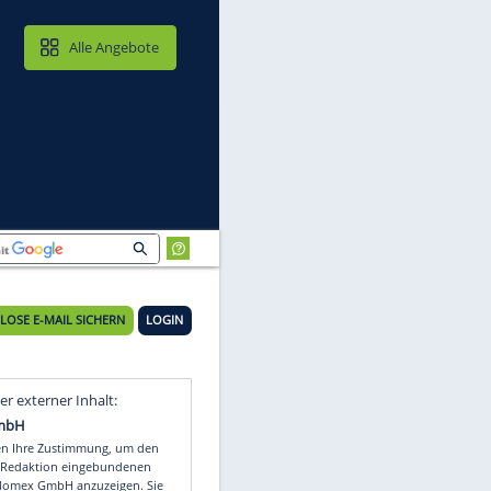
MAIL & CLOUD
Alle Angebote
KOSTENLOSE E-MAIL SICHERN
LOGIN
Video
Empfohlener externer Inhalt: