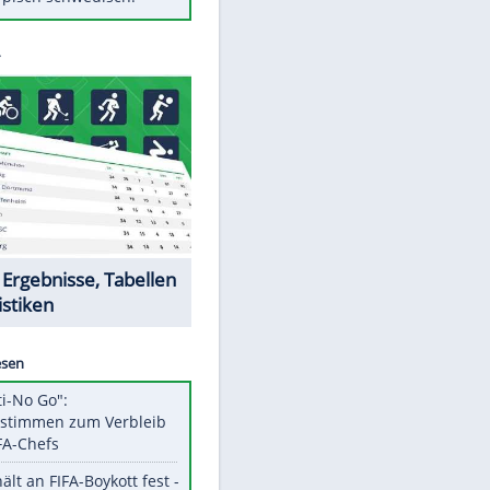
Diese Autos haben uns verlassen
Randale in Dresden: DFB-
Bundesgericht bestätigt Urteil
Mit diesen Tricks wird der Grill
ruckzuck sauber
So nutzt man alte Smartphones
sinnvoll
Das ist typisch schwedisch!
Datencenter