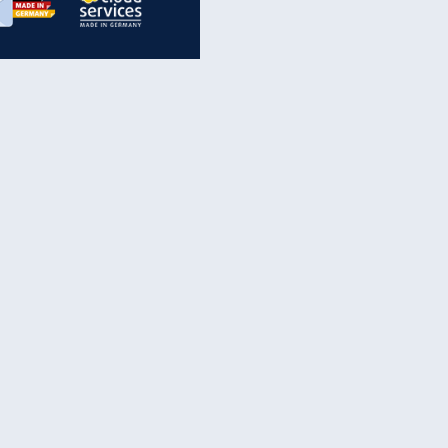
inanzen & Produkte
iscounter-Angebote
Online-Sicherheit
reenet Cloud
Ratenkredit
reenet Mail
Brutto-Netto-Rechner
reenet Webhosting
Rentenrechner
fz-Versicherung
TV-Vergleich