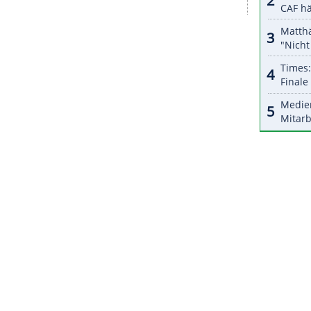
g vom 10. bis 13. Dezember. Nach dem ersten
Dezember in die vierwöchige
Winterpause
. Der 38.
ien gleichzeitig angepfiffen werden, ist für
live, die
ARD
und ihre 3. Programme zeigen 86
e umfangreiche Highlight-Verwertung in der ARD-
 Landesrundfunkanstalten.
ZURÜCK ZUR STARTS