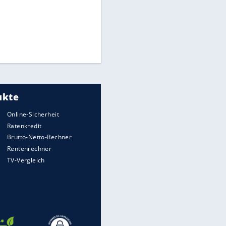
Times: Infantino bietet WM-
Finale für Unterstützung
Medien: Infantino ruft FIFA-
Mitarbeiter zu Krisentreffen
Millionendeal perfekt:
Diomande wechselt nach
Madrid