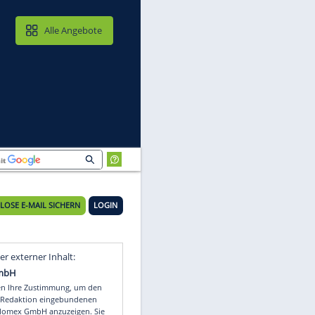
MAIL & CLOUD
Alle Angebote
KOSTENLOSE E-MAIL SICHERN
LOGIN
Video
Empfohlener externer Inhalt: