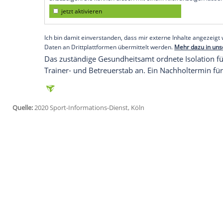
Köln
(SID) - Das für Samstag (14.00 Uhr)
Das teilten der Verein und der
Deutsche 
"Nötig wurde die Absetzung durch die Er
schrieben die Hachinger auf ihrer Homep
einem Spieler, der mit der Mannschaft be
Empfohlener externer Inhalt:
Glomex GmbH
Wir benötigen Ihre Zustimmung, um den von un
anzuzeigen. Sie können diesen mit einem Klick a
jetzt aktivieren
Ich bin damit einverstanden, dass mir externe In
Daten an Drittplattformen übermittelt werden.
Meh
Das zuständige Gesundheitsamt ordnete 
Trainer- und Betreuerstab an. Ein Nachhol