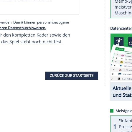
 angesetzte
Punktspiel
beim Halleschen FC fällt aus.
Fußball-Bund
(
DFB
) am Freitagabend mit.
gebnisse unserer jüngsten COVID-19-Testung",
age. "Diese ergab einen positiven Befund bei
reits nach Halle angereist war."
serer Redaktion eingebundenen Inhalt von Glomex GmbH
nzeigen lassen und auch wieder deaktivieren.
halte angezeigt werden. Damit können personenbezogene
r dazu in unseren Datenschutzhinweisen.
Isolation für den kompletten Kader sowie den
termin für das Spiel steht noch nicht fest.