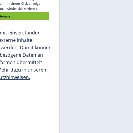
Glomex GmbH
Wir benötigen Ihre Zustimmung, um den
von unserer Redaktion eingebundenen
Inhalt von Glomex GmbH anzuzeigen. Sie
können diesen mit einem Klick anzeigen
lassen und auch wieder deaktivieren.
jetzt aktivieren
Ich bin damit einverstanden,
dass mir externe Inhalte
angezeigt werden. Damit können
personenbezogene Daten an
Drittplattformen übermittelt
werden.
Mehr dazu in unseren
Datenschutzhinweisen.