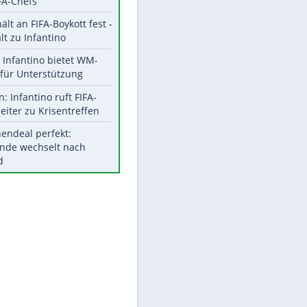
EITE
Aktuelle Ergebnisse, Tabellen
und Statistiken
Meistgelesen
"Infanti-No Go":
Pressestimmen zum Verbleib
des FIFA-Chefs
UEFA hält an FIFA-Boykott fest -
CAF hält zu Infantino