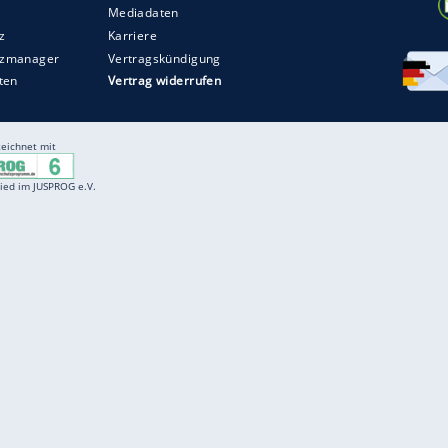
Entertainment
F
Cartoons
Spiele
D
Einbürgerungstest
Videos
f
Führerscheintest
Wissens-Quiz
f
Promi-Quiz
Witze
f
K