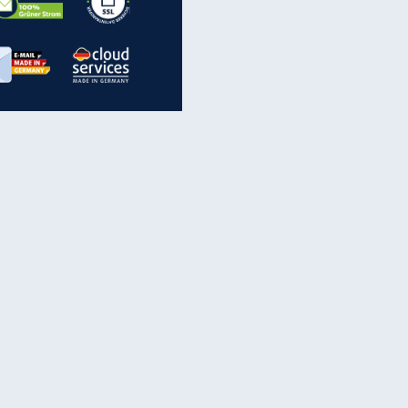
inanzen & Produkte
iscounter-Angebote
Online-Sicherheit
reenet Cloud
Ratenkredit
reenet Mail
Brutto-Netto-Rechner
reenet Webhosting
Rentenrechner
fz-Versicherung
TV-Vergleich