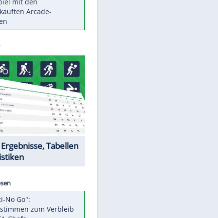
Die größten Mythen über
Medikamente
Braunschweig nach Kantersieg in
Magdeburg an der Spitze
Vorsicht: Diese 17 Dinge hassen
Katzen
Illegales Asphalt-Kartell muss
Mio-Strafe zahlen
Memo-Spiel mit den
meistverkauften Arcade-
Maschinen
Datencenter