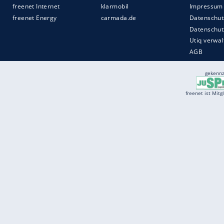
Services
Börse
Jobbörse
Spritpreis aktuell
Wetter
Ferientermine
Partnersuche