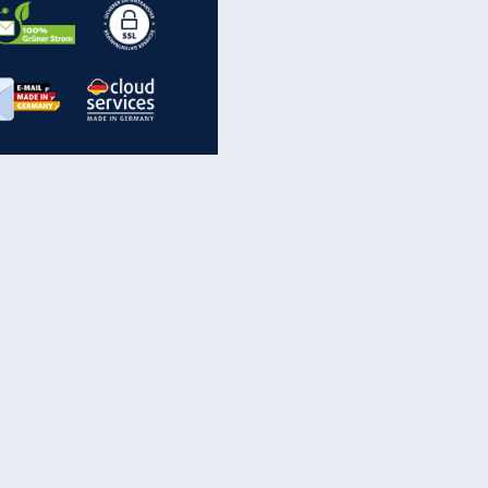
inanzen & Produkte
iscounter-Angebote
Online-Sicherheit
reenet Cloud
Ratenkredit
reenet Mail
Brutto-Netto-Rechner
reenet Webhosting
Rentenrechner
fz-Versicherung
TV-Vergleich