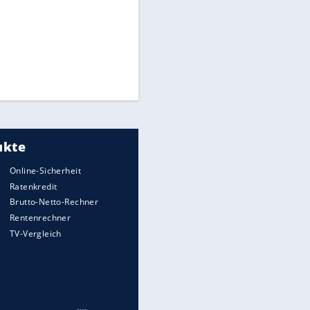
CAF hält zu Infantino
Times: Infantino bietet WM-
Finale für Unterstützung
Medien: Infantino ruft FIFA-
EITE
Mitarbeiter zu Krisentreffen
Millionendeal perfekt:
Diomande wechselt nach
Madrid