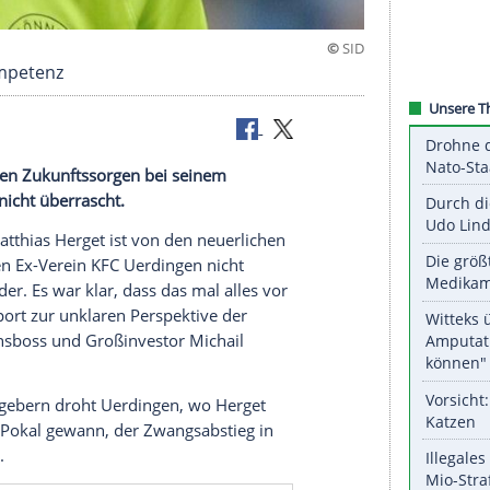
ngel an Kompetenz
et
ist von den
Zukunftssorgen
bei seinem
Uerdingen
nicht überrascht.
nalspieler
Matthias Herget
ist von den neuerlichen