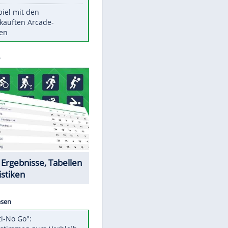
Die größten Mythen über
Medikamente
Witteks über Beinahe-
Amputation: "Hätte böse enden
können"
Vorsicht: Diese 17 Dinge hassen
Katzen
Illegales Asphalt-Kartell muss
Mio-Strafe zahlen
Memo-Spiel mit den
meistverkauften Arcade-
Maschinen
Datencenter