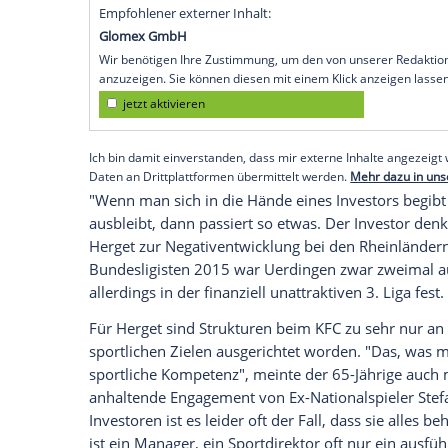
Zukunftssorgen
bei seinem mittlerweile d
überrascht. "Es war alles nur eine Frage de
die Wand gefahren wird", sagte
Herget
de
Krefelder nach der Rückzugsankündigun
Ponomarew
.
Durch die bislang erfolglose Suche nac
1985 mit dem KFC-Vorgängerverein
Bay
die Regionalliga oder gar der Absturz in 
Empfohlener externer Inhalt:
Glomex GmbH
Wir benötigen Ihre Zustimmung, um den von un
anzuzeigen. Sie können diesen mit einem Klick a
jetzt aktivieren