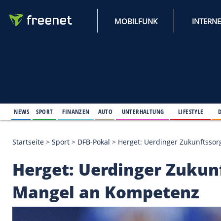
MOBILFUNK
NEWS
SPORT
FINANZEN
AUTO
UNTERHALTUNG
L
Startseite
>
Sport
>
DFB-Pokal
>
Herget: Uerdinger
Herget: Uerdinger Z