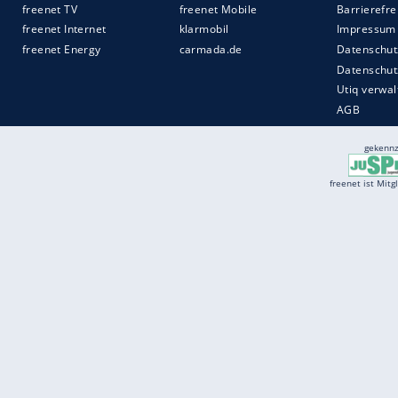
Services
Börse
Jobbörse
Spritpreis aktuell
Wetter
Ferientermine
Partnersuche