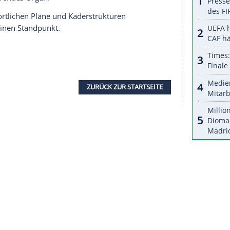
halte angezeigt werden. Damit können personenbezogene
r dazu in unseren Datenschutzhinweisen.
ors begibt und der sportliche Erfolg plötzlich
nvestor denkt nur noch an sein Geld", meinte
heinländern. Seit
Ponomarews
Einstieg beim Ex-
 zweimal aufgestiegen, steckt momentan
. Liga fest.
ehr nur an
Ponomarew
und nicht an den
Das, was mir einfach gefehlt hat, war die
hrige auch mit Blick auf das nur wenige Monate
eler Stefan Effenberg als Sportdirektor: "Bei
ss sie alles beherrschen und bestimmen wollen. Da
ur ein ausführendes Organ."
endigen sportlichen Pläne und Kaderstrukturen
te
Herget
seinen Standpunkt.