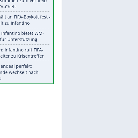
Aktuelle Ergebnisse, Tabellen
und Statistiken
Meistgelesen
"Infanti-No Go":
Pressestimmen zum Verbleib
des FIFA-Chefs
UEFA hält an FIFA-Boykott fest -