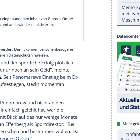
rittklassigen Ex-Verein
KFC Uerdingen
nicht
r Zeit - leider. Es war klar, dass das mal alles vor
m Reviersport zur unklaren Perspektive der
g von Vereinsboss und Großinvestor
Michail
h neuen Geldgebern droht
Uerdingen
, wo
Herget
er
den
DFB-Pokal
gewann, der Zwangsabstieg in
die Oberliga.
serer Redaktion eingebundenen Inhalt von Glomex GmbH
nzeigen lassen und auch wieder deaktivieren.