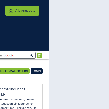
MAIL & CLOUD
Alle Angebote
KOSTENLOSE E-MAIL SICHERN
LOGIN
Video
Empfohlener externer Inhalt: