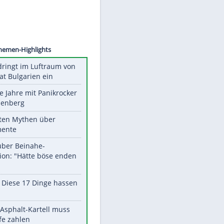
©
SID
Unsere Themen-Highlights
Drohne dringt im Luftraum von
Nato-Staat Bulgarien ein
Durch die Jahre mit Panikrocker
Udo Lindenberg