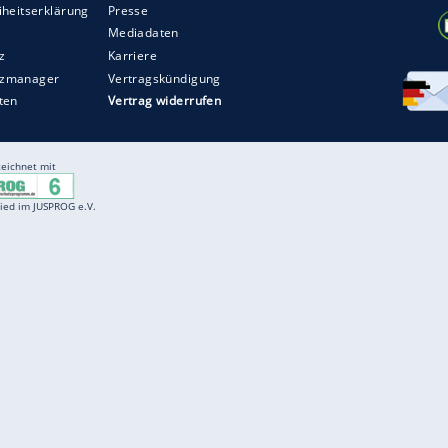
Entertainment
F
Cartoons
Spiele
D
Einbürgerungstest
Videos
f
Führerscheintest
Wissens-Quiz
f
Promi-Quiz
Witze
f
K