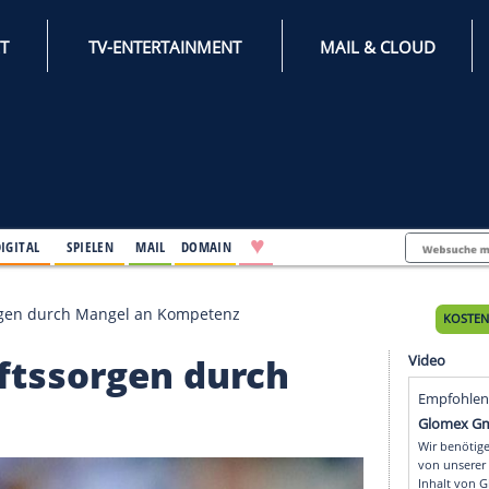
INTERNET
TV-ENTERTAINMENT
♥
IFESTYLE
DIGITAL
SPIELEN
MAIL
DOMAIN
 Zukunftssorgen durch Mangel an Kompetenz
ukunftssorgen durch