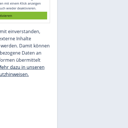
Glomex GmbH
Wir benötigen Ihre Zustimmung, um den
von unserer Redaktion eingebundenen
Inhalt von Glomex GmbH anzuzeigen. Sie
können diesen mit einem Klick anzeigen
lassen und auch wieder deaktivieren.
jetzt aktivieren
Ich bin damit einverstanden,
dass mir externe Inhalte
angezeigt werden. Damit können
personenbezogene Daten an
Drittplattformen übermittelt
werden.
Mehr dazu in unseren
Datenschutzhinweisen.