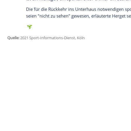
Ich bin damit einverstanden, dass mir externe In
Daten an Drittplattformen übermittelt werden.
Meh
"Wenn man sich in die Hände eines Invest
ausbleibt, dann passiert so etwas. Der I
Herget
zur Negativentwicklung bei den R
Bundesligisten 2015 war
Uerdingen
zwar
allerdings in der finanziell unattraktiven 3
Für
Herget
sind Strukturen beim
KFC
zu s
sportlichen Zielen ausgerichtet worden. "
sportliche Kompetenz", meinte der 65-Jä
anhaltende Engagement von Ex-Nationalspi
Investoren ist es leider oft der Fall, da
ist ein Manager, ein Sportdirektor oft n
Die für die Rückkehr ins Unterhaus notw
seien "nicht zu sehen" gewesen, erläuter