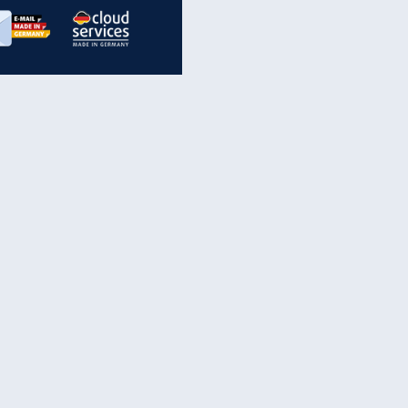
inanzen & Produkte
iscounter-Angebote
Online-Sicherheit
reenet Cloud
Ratenkredit
reenet Mail
Brutto-Netto-Rechner
reenet Webhosting
Rentenrechner
fz-Versicherung
TV-Vergleich