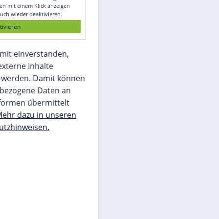
Glomex GmbH
Wir benötigen Ihre Zustimmung, um den
von unserer Redaktion eingebundenen
Inhalt von Glomex GmbH anzuzeigen. Sie
können diesen mit einem Klick anzeigen
lassen und auch wieder deaktivieren.
jetzt aktivieren
Ich bin damit einverstanden,
dass mir externe Inhalte
angezeigt werden. Damit können
personenbezogene Daten an
Drittplattformen übermittelt
werden.
Mehr dazu in unseren
Datenschutzhinweisen.