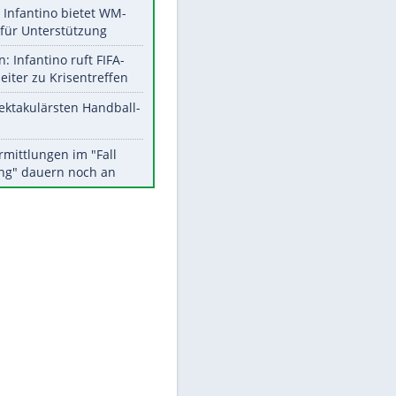
Aktuelle Ergebnisse, Tabellen
und Statistiken
EITE
Meistgelesen
Matthäus über Infantino:
"Nicht mehr mein Fußball"
Times: Infantino bietet WM-
Finale für Unterstützung