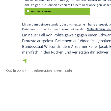
Bradenton (SID) - Basketball-Nationalspi
Vegas
Aces glänzte die 22 Jahre alte Ber
Nach der Partie richtete Sabally die Auf
Polizeigewalt
gegen Minderheiten in de
wir müssen den Fokus darauf legen", sagt
engagiert.
Empfohlener externer Inhalt:
Glomex GmbH
Wir benötigen Ihre Zustimmung, um den von un
anzuzeigen. Sie können diesen mit einem Klick a
jetzt aktivieren
Ich bin damit einverstanden, dass mir externe In
Daten an Drittplattformen übermittelt werden.
Meh
Ein neuer Fall von
Polizeigewalt
gegen ei