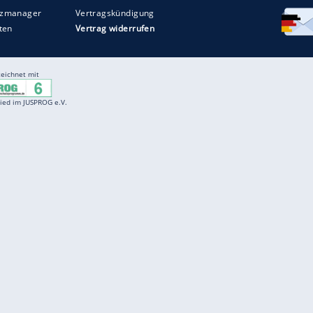
Entertainment
F
Cartoons
Spiele
D
Einbürgerungstest
Videos
f
Führerscheintest
Wissens-Quiz
f
Promi-Quiz
Witze
f
K
freenet