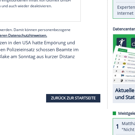
elerin Bei der 92:96-Niederlage gegen die
Las
linerin mit 28 Punkten sowie elf Rebounds.
merksamkeit aber auf die Diskussion um
n
USA
. "Es passieren viele Dinge in dem Land, und
e Sabally, die sich stark gegen Rassismus
serer Redaktion eingebundenen Inhalt von Glomex GmbH
nzeigen lassen und auch wieder deaktivieren.
halte angezeigt werden. Damit können personenbezogene
r dazu in unseren Datenschutzhinweisen.
nen Schwarzen in den
USA
hatte Empörung und