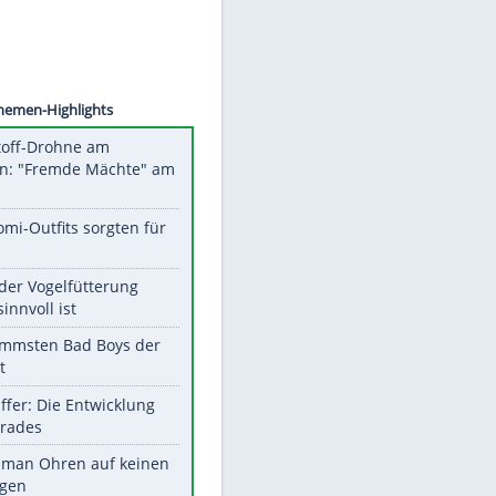
©
SID
Unsere Themen-Highlights
Sprengstoff-Drohne am
Flughafen: "Fremde Mächte" am
Werk?
Diese Promi-Outfits sorgten für