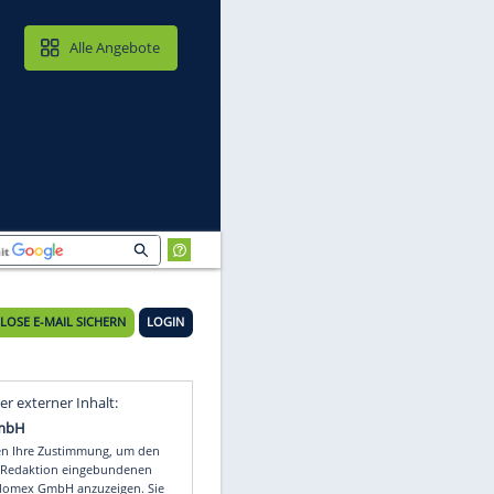
MAIL & CLOUD
Alle Angebote
KOSTENLOSE E-MAIL SICHERN
LOGIN
Video
Empfohlener externer Inhalt: