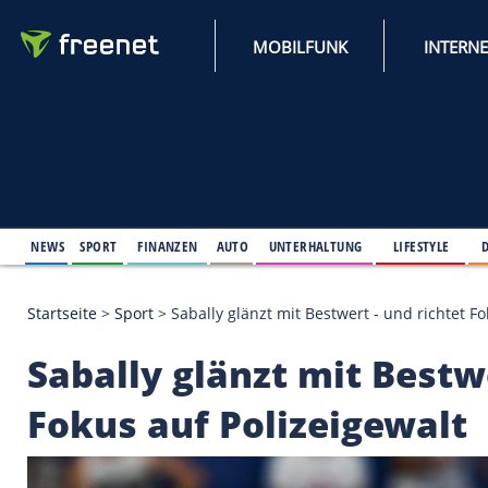
MOBILFUNK
NEWS
SPORT
FINANZEN
AUTO
UNTERHALTUNG
L
Startseite
>
Sport
>
Sabally glänzt mit Bestwert - un
Sabally glänzt mit B