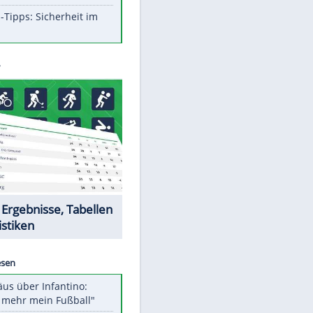
Aufruhr!
Was bei der Vogelfütterung
wirklich sinnvoll ist
Die schlimmsten Bad Boys der
Sportwelt
Im Zeitraffer: Die Entwicklung
des Lenkrades
So sollte man Ohren auf keinen
Fall reinigen
Experten-Tipps: Sicherheit im
Internet
Datencenter