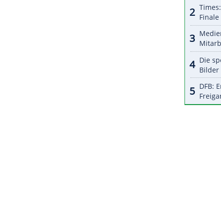
festgehaltenen Polizeieinsatz schossen Beamte im
er Jacob Blake am Sonntag aus kurzer Distanz
hn schwer.
ZURÜCK ZUR STARTS