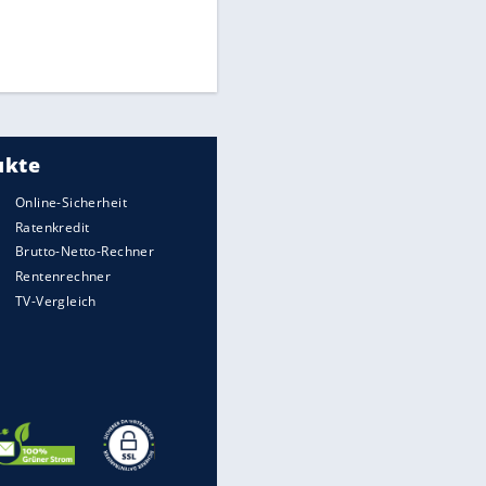
Medien: Infantino ruft FIFA-
Mitarbeiter zu Krisentreffen
Die spektakulärsten Handball-
Bilder
DFB: Ermittlungen im "Fall
Freigang" dauern noch an