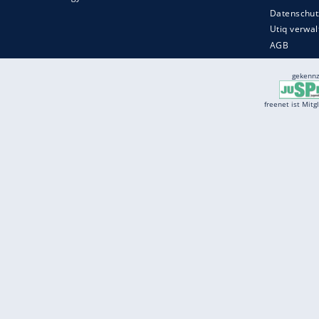
Services
Börse
Jobbörse
Spritpreis aktuell
Wetter
Ferientermine
Partnersuche
Online Angebote