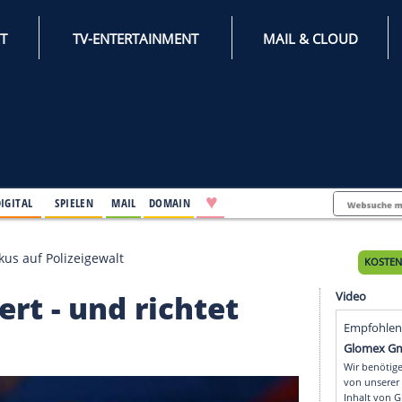
INTERNET
TV-ENTERTAINMENT
♥
IFESTYLE
DIGITAL
SPIELEN
MAIL
DOMAIN
d richtet Fokus auf Polizeigewalt
estwert - und richtet