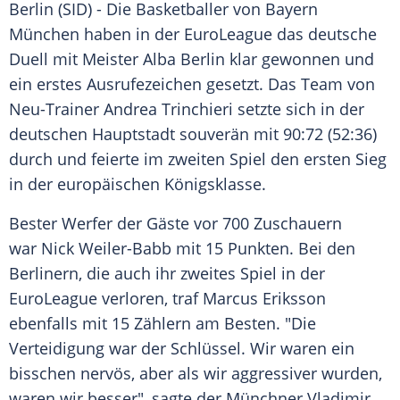
Berlin (SID) - Die Basketballer von
Bayern
München
haben in der EuroLeague das deutsche
Duell mit Meister
Alba Berlin
klar gewonnen und
ein erstes
Ausrufezeichen
gesetzt. Das Team von
Neu-Trainer
Andrea Trinchieri
setzte sich in der
deutschen Hauptstadt souverän mit 90:72 (52:36)
durch und feierte im zweiten Spiel den ersten Sieg
in der europäischen Königsklasse.
Bester Werfer der Gäste vor 700 Zuschauern
war
Nick Weiler-Babb
mit 15 Punkten. Bei den
Berlinern, die auch ihr zweites Spiel in der
EuroLeague verloren, traf
Marcus Eriksson
ebenfalls mit 15 Zählern am Besten. "Die
Verteidigung war der Schlüssel. Wir waren ein
bisschen nervös, aber als wir aggressiver wurden,
waren wir besser", sagte der Münchner
Vladimir