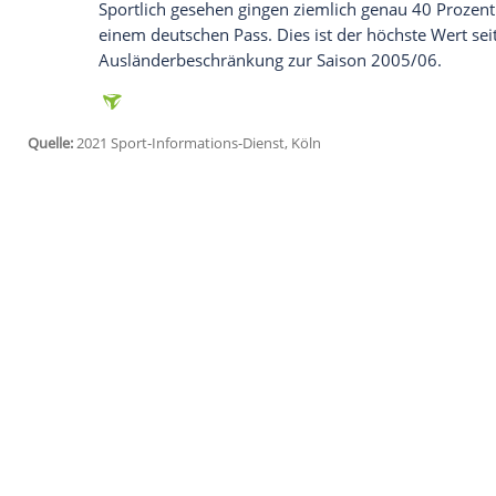
Ich bin damit einverstanden, dass mir externe In
Daten an Drittplattformen übermittelt werden.
Meh
"Auch wenn die strengen Hygienemaßna
und Logistik abverlangen, können wir m
greifen und wir dadurch den Trainings- 
absichern können", sagte
Jens Staudenm
BBL
.
Auch
Holz
ist zufrieden. "Bislang sind w
Klubs sowie die BBL-Zentrale arbeiten har
Ligaboss: "Die Wachstumsstory ist in die
können es kaum erwarten, mit weiteren 
Zielgruppen und damit die Weiterentwic
Sportlich gesehen gingen ziemlich genau 
einem deutschen Pass. Dies ist der höchs
Ausländerbeschränkung zur Saison 200