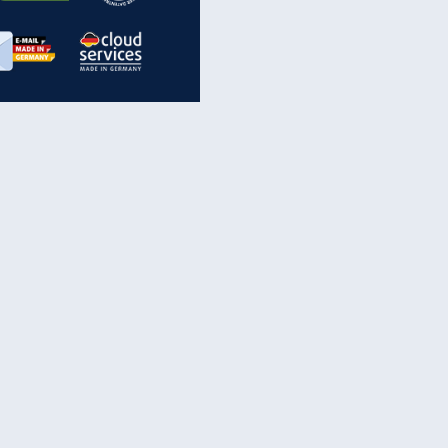
inanzen & Produkte
iscounter-Angebote
Online-Sicherheit
reenet Cloud
Ratenkredit
reenet Mail
Brutto-Netto-Rechner
reenet Webhosting
Rentenrechner
fz-Versicherung
TV-Vergleich