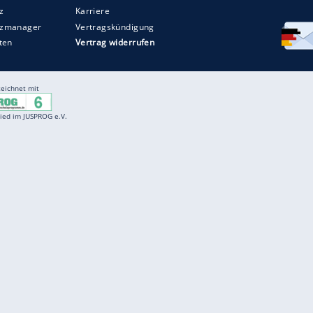
Entertainment
F
Cartoons
Spiele
D
Einbürgerungstest
Videos
f
Führerscheintest
Wissens-Quiz
f
Promi-Quiz
Witze
f
K
freenet