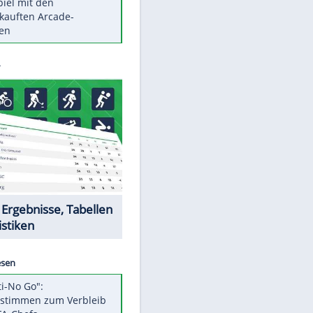
Die größten Mythen über
Medikamente
Berlins Matchwinner Grönning:
"Veränderte Perspektive"
Vorsicht: Diese 17 Dinge hassen
Katzen
Illegales Asphalt-Kartell muss
Mio-Strafe zahlen
Memo-Spiel mit den
meistverkauften Arcade-
Maschinen
Datencenter