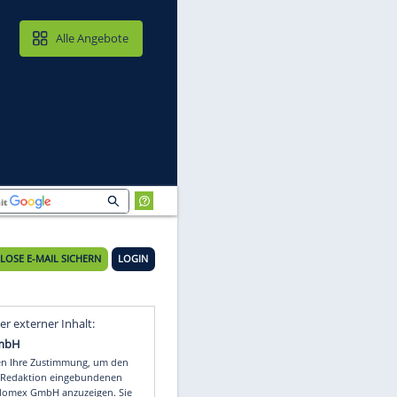
MAIL & CLOUD
Alle Angebote
KOSTENLOSE E-MAIL SICHERN
LOGIN
Video
Empfohlener externer Inhalt: