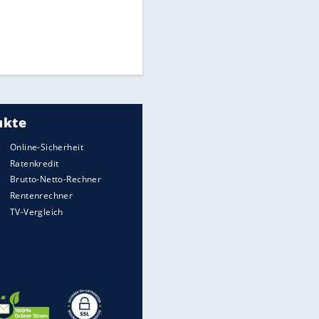
Times: Infantino bietet WM-
Finale für Unterstützung
Matthäus über Infantino:
"Nicht mehr mein Fußball"
EITE
Medien: Infantino ruft FIFA-
Mitarbeiter zu Krisentreffen