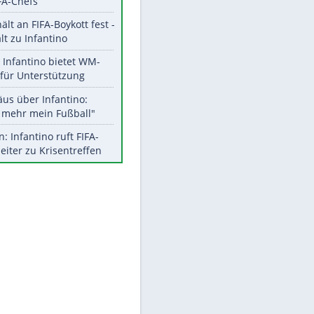
Aktuelle Ergebnisse, Tabellen
und Statistiken
Meistgelesen
"Infanti-No Go":
Pressestimmen zum Verbleib
des FIFA-Chefs
UEFA hält an FIFA-Boykott fest -
CAF hält zu Infantino