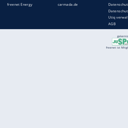
Services
Börse
Jobbörse
Spritpreis aktuell
Wetter
Ferientermine
Partnersuche
Online Angebote