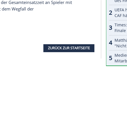
halte angezeigt werden. Damit können personenbezogene
r dazu in unseren Datenschutzhinweisen.
hmen den Klubs und der Liga enorme Ressourcen
it in Anspruch nehmen, dass unsere Konzepte
und Spielbetrieb in Pandemiezeiten maximal
ayer
, kaufmännischer und sportlicher Leiter der
ir recht gut durch die Pandemie gekommen – alle
t daran, dass dies so weitergeht", sagte der
sen Zeiten gebremst, aber nicht gebrochen. Wir
strategischen Vorhaben die Ansprache neuer
klung der easyCredit
BBL
wieder aufzunehmen."
40 Prozent der Gesamteinsatzzeit an Spieler mit
te Wert seit dem Wegfall der
5/06.