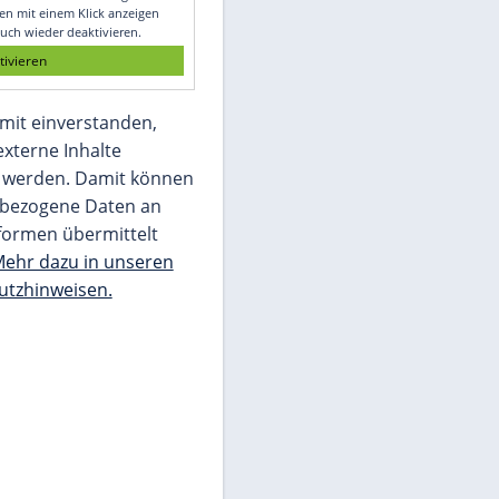
Glomex GmbH
Wir benötigen Ihre Zustimmung, um den
von unserer Redaktion eingebundenen
Inhalt von Glomex GmbH anzuzeigen. Sie
können diesen mit einem Klick anzeigen
lassen und auch wieder deaktivieren.
jetzt aktivieren
Ich bin damit einverstanden,
dass mir externe Inhalte
angezeigt werden. Damit können
personenbezogene Daten an
Drittplattformen übermittelt
werden.
Mehr dazu in unseren
Datenschutzhinweisen.