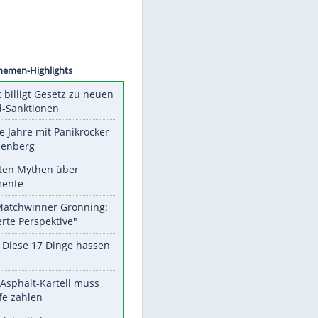
©
SID
Unsere Themen-Highlights
US-Senat billigt Gesetz zu neuen
Russland-Sanktionen
Durch die Jahre mit Panikrocker
Udo Lindenberg