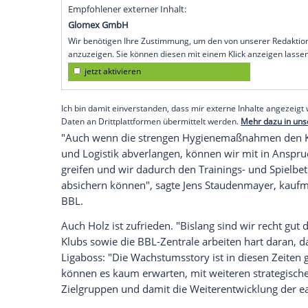
"In diesem Jahr gilt das Motto: Jedes gespi
Geschäftsführer
Stefan Holz
mit Blick au
Corona-Pandemie.
Es kam wegen positiver Tests bei Profis
konnten bereits nachgeholt werden. Die Sa
die
BBL
mit. Seit Trainingsbeginn im Som
Gesamtzahl) Corona nachgewiesen. Bislan
durchgeführt worden, zuzüglich knapp 10
Empfohlener externer Inhalt:
Glomex GmbH
Wir benötigen Ihre Zustimmung, um den von un
anzuzeigen. Sie können diesen mit einem Klick a
jetzt aktivieren