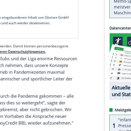
elte Spiel ist ein kleiner Sieg", sagte
f die speziellen Herausforderungen wegen der
 zu zwölf Spielverlegungen, sechs Begegnungen
ison sei bislang eine "relativ reibungslose", teilte
mer wurde bei 19 Profis (7 Prozent der
g sind bei den Klubs gut 15.000 PCR-Tests
00 bei den Schiedsrichtern.
serer Redaktion eingebundenen Inhalt von Glomex GmbH
nzeigen lassen und auch wieder deaktivieren.