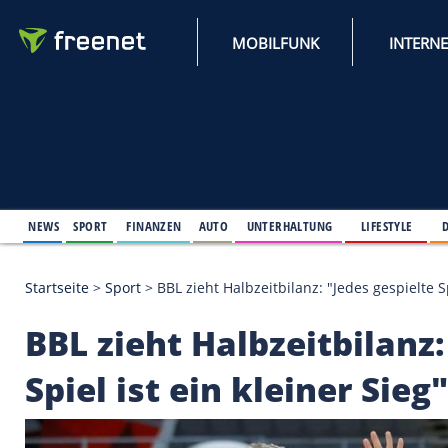
MOBILFUNK
NEWS
SPORT
FINANZEN
AUTO
UNTERHALTUNG
L
Startseite
>
Sport
>
BBL zieht Halbzeitbilanz: "Jedes 
BBL zieht Halbzeitbi