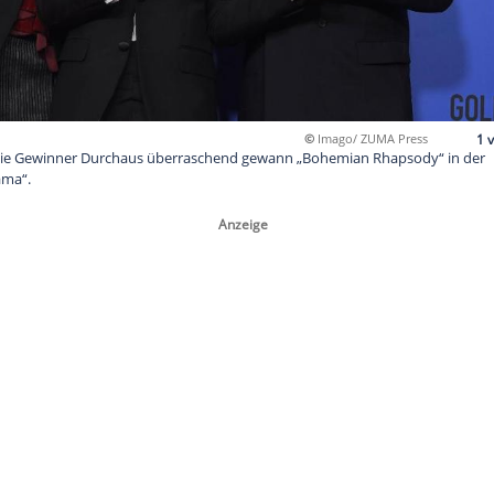
©
I
s": Das sind die Gewinner Durchaus überraschend gewann „Bo
ter Film – Drama“.