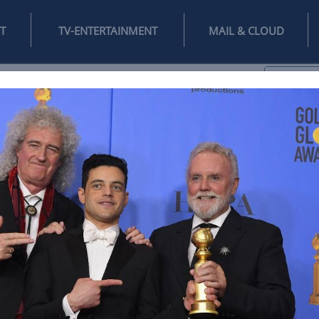
INTERNET
TV-ENTERTAINMENT
♥
IFESTYLE
DIGITAL
SPIELEN
MAIL
DOMAIN