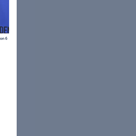
mago/ ZUMA Press
hemian Rhapsody“ in der