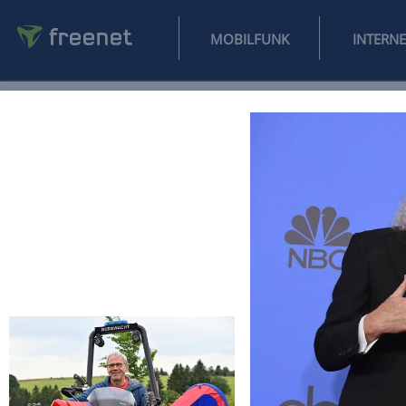
MOBILFUNK
NEWS
SPORT
FINANZEN
AUTO
UNTERHALTUNG
L