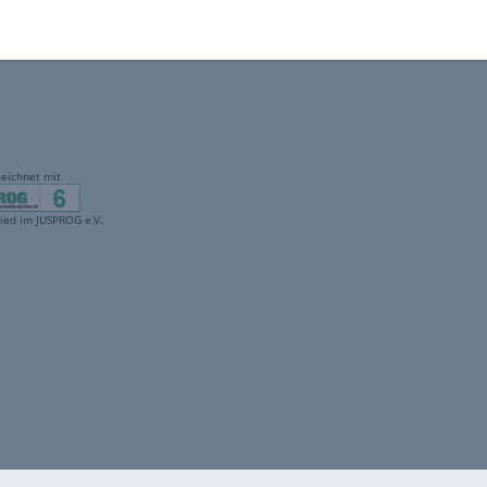
gekennzeichnet mit
freenet ist Mitglied im JUSPROG e.V.