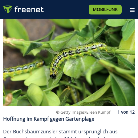
MOBILFUNK
©
Getty Images/Eileen Kumpf
Hoffnung im Kampf gegen Gartenplage
Der Buchsbaumzünsler stammt ursprünglich aus