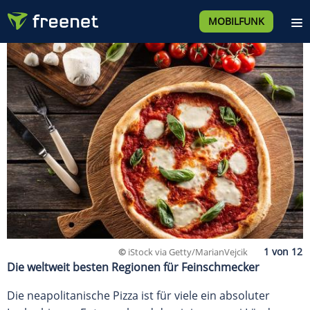
MOBILFUNK
©
iStock via Getty/MarianVejcik
Die weltweit besten Regionen für Feinschmecker
Die neapolitanische Pizza ist für viele ein absoluter