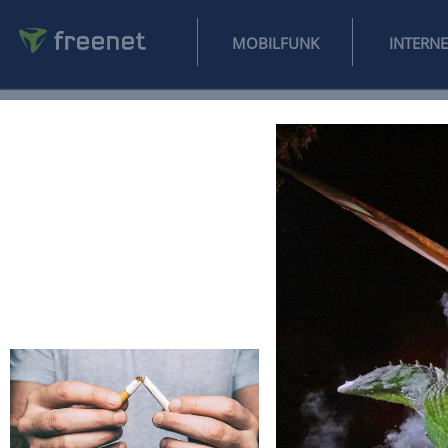
MOBILFUNK
NEWS
SPORT
FINANZEN
AUTO
UNTERHALTUNG
L