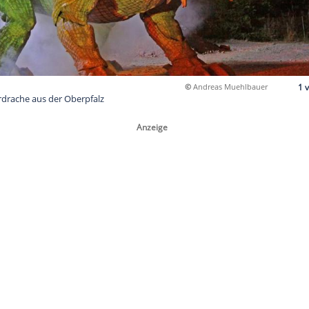
©
And
lange Monsterdrache aus der Oberpfalz