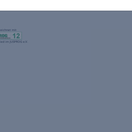
gekennzeichnet mit
freenet ist Mitglied im JUSPROG e.V.