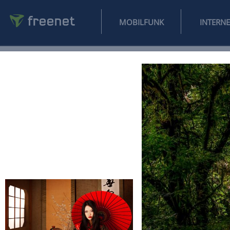
MOBILFUNK
NEWS
SPORT
FINANZEN
AUTO
UNTERHALTUNG
L