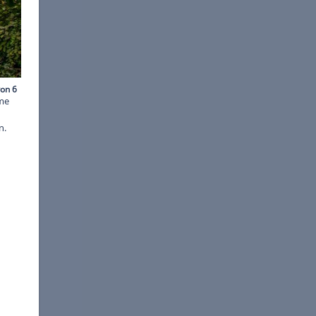
©
Getty Images
g? Wenn Sie eher an einsame
on INTOSOL schlagen fünf
 für jeden etwas zu bieten.