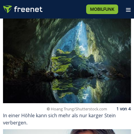
MOBILFUNK
©
Hoang Trung/Shutterstock.com
In einer Höhle kann sich mehr als nur karger Stein
verbergen.