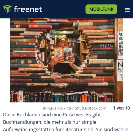
MOBILFUNK
©
Ingus Kruklitis / Shutterstock.com
Diese Buchläden sind eine Reise wertEs gibt
Buchhandlungen, die mehr als nur simple
Aufbewahrungsstätten für Literatur sind. Sie sind wahre