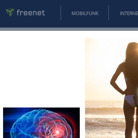
MOBILFUNK
NEWS
SPORT
FINANZEN
AUTO
UNTERHALTUNG
L