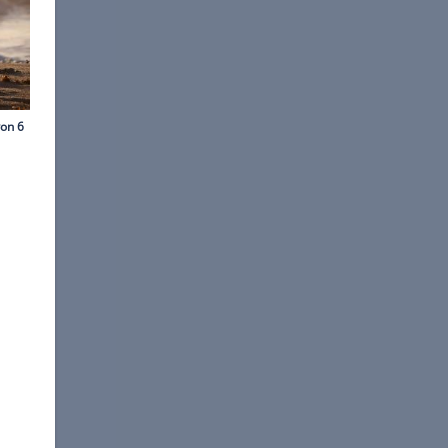
ock / iStockphoto
wegen muss!