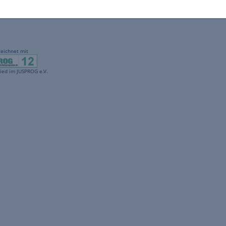
gekennzeichnet mit
freenet ist Mitglied im JUSPROG e.V.