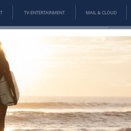
INTERNET
TV-ENTERTAINMENT
♥
IFESTYLE
DIGITAL
SPIELEN
MAIL
DOMAIN