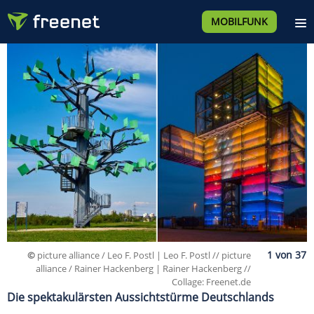
MOBILFUNK
©
picture alliance / Leo F. Postl | Leo F. Postl // picture
alliance / Rainer Hackenberg | Rainer Hackenberg //
Collage: Freenet.de
Die spektakulärsten Aussichtstürme Deutschlands