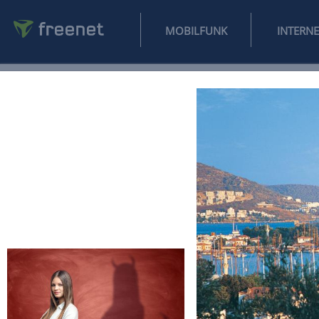
MOBILFUNK
NEWS
SPORT
FINANZEN
AUTO
UNTERHALTUNG
L