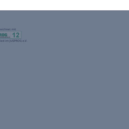
gekennzeichnet mit
freenet ist Mitglied im JUSPROG e.V.