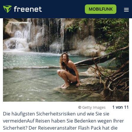
MOBILFUNK
©
Getty Images
Die häufigsten Sicherheitsrisiken und wie Sie sie
vermeidenAuf Reisen haben Sie Bedenken wegen Ihrer
Sicherheit? Der Reiseveranstalter Flash Pack hat die